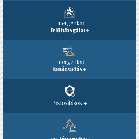
Energetikai
felülvizsgálat
→
Energetikai
tanácsadás
→
Biztosítások
→
Jogi
támogatás
→