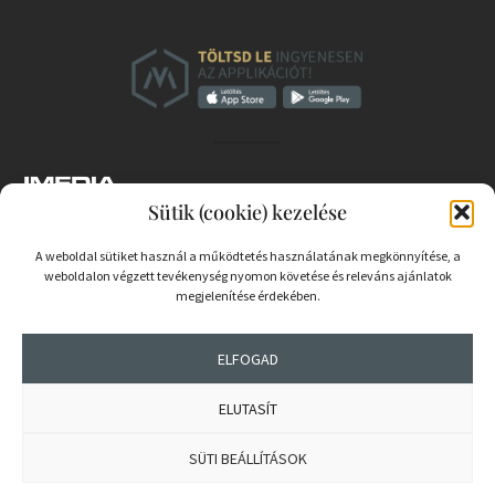
Sütik (cookie) kezelése
A weboldal sütiket használ a működtetés használatának megkönnyítése, a
weboldalon végzett tevékenység nyomon követése és releváns ajánlatok
PARTNEREK
megjelenítése érdekében.
COOKIE SZABÁLYZAT
ELFOGAD
ELUTASÍT
© 2026 mernokvagyok.hu | Minden jog fenntartva.
SÜTI BEÁLLÍTÁSOK