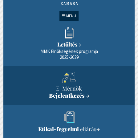
MENÜ
Letöltés
→
MMK Elnökségének programja
2025-2029
E-Mérnök
Bejelentkezés
→
Etikai-fegyelmi
eljárás
→