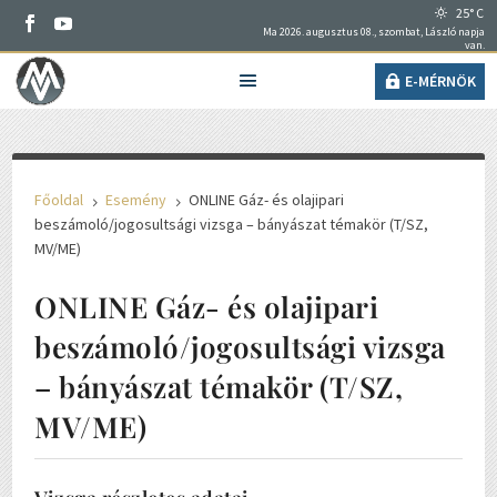
25° C
Ma 2026. augusztus 08., szombat, László napja
van.
E-MÉRNÖK
Főoldal
Esemény
ONLINE Gáz- és olajipari
5
5
beszámoló/jogosultsági vizsga – bányászat témakör (T/SZ,
MV/ME)
ONLINE Gáz- és olajipari
beszámoló/jogosultsági vizsga
– bányászat témakör (T/SZ,
MV/ME)