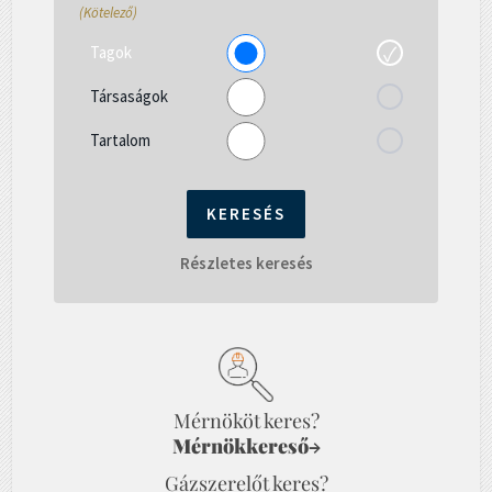
(Kötelező)
Tagok
Társaságok
Tartalom
Részletes keresés
Mérnököt keres?
Mérnökkereső
→
Gázszerelőt keres?