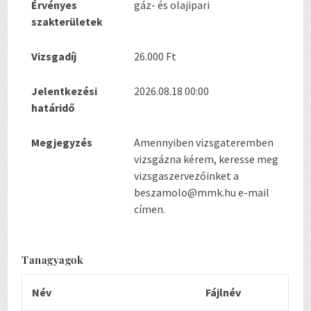
Érvényes
gáz- és olajipari
szakterületek
Vizsgadíj
26.000 Ft
Jelentkezési
2026.08.18 00:00
határidő
Megjegyzés
Amennyiben vizsgateremben
vizsgázna kérem, keresse meg
vizsgaszervezőinket a
beszamolo@mmk.hu e-mail
címen.
Tanagyagok
Név
Fájlnév