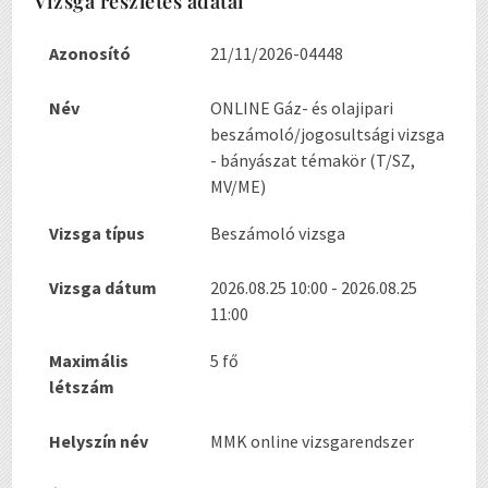
Vizsga részletes adatai
Azonosító
21/11/2026-04448
Név
ONLINE Gáz- és olajipari
beszámoló/jogosultsági vizsga
- bányászat témakör (T/SZ,
MV/ME)
Vizsga típus
Beszámoló vizsga
Vizsga dátum
2026.08.25 10:00 - 2026.08.25
11:00
Maximális
5 fő
létszám
Helyszín név
MMK online vizsgarendszer