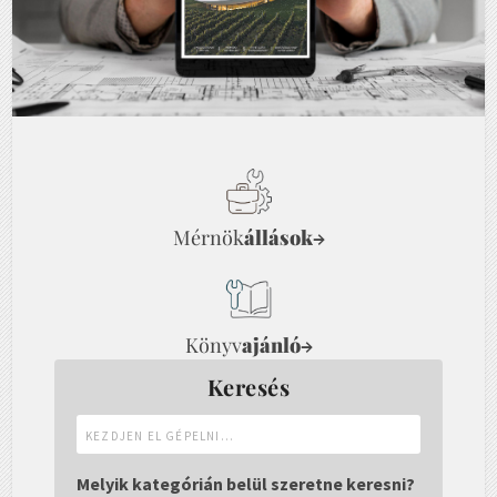
Mérnök
állások
→
Könyv
ajánló
→
Keresés
Kezdjen
el
gépelni...
Melyik kategórián belül szeretne keresni?