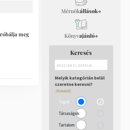
Mérnök
állások
→
próbálja meg
Könyv
ajánló
→
Keresés
Kezdjen
el
gépelni...
Melyik kategórián belül
szeretne keresni?
(Kötelező)
Tagok
Társaságok
Tartalom