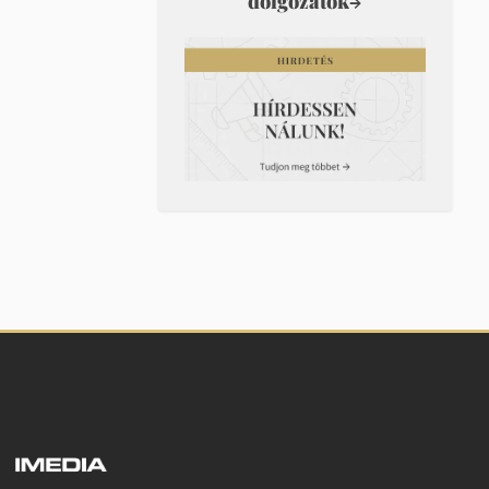
dolgozatok
→