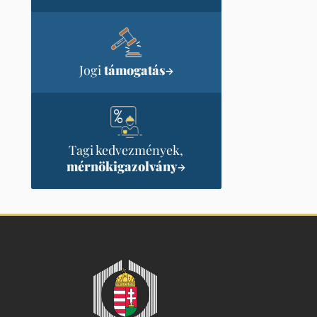
Jogi
támogatás
→
Tagi kedvezmények,
mérnökigazolvány
→