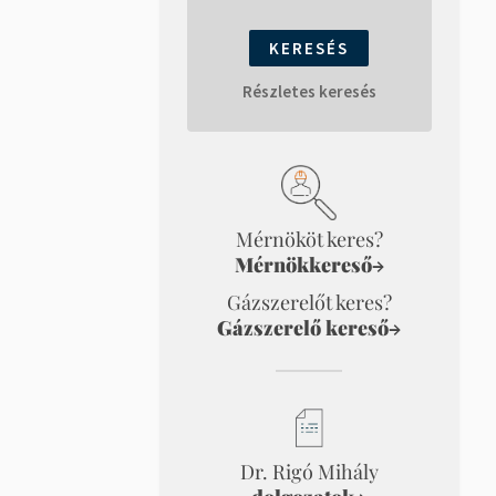
Részletes keresés
Mérnököt keres?
Mérnökkereső
→
Gázszerelőt keres?
Gázszerelő kereső
→
Dr. Rigó Mihály