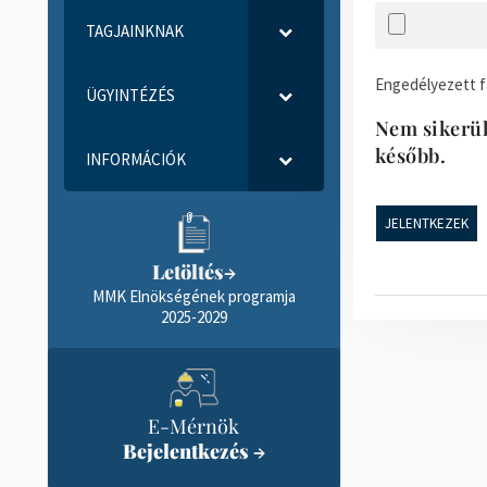
TAGJAINKNAK
Engedélyezett fáj
ÜGYINTÉZÉS
Nem sikerült
később.
INFORMÁCIÓK
Letöltés
→
MMK Elnökségének programja
2025-2029
E-Mérnök
Bejelentkezés
→