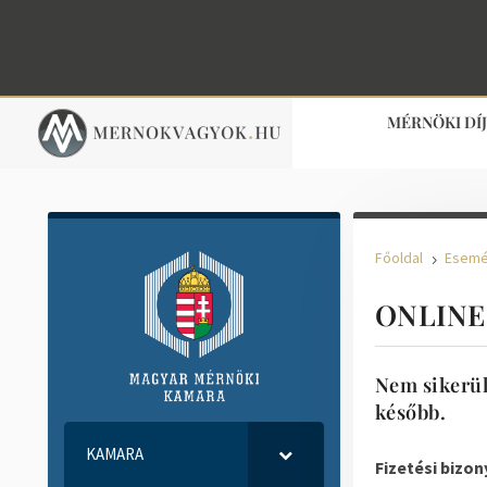
MÉRNÖKI DÍ
Főoldal
Esem
5
ONLINE 
Nem sikerült
később.
KAMARA
Fizetési bizon