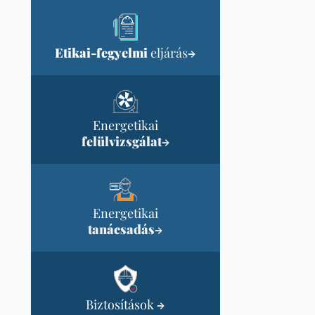
Etikai-fegyelmi
eljárás
→
Energetikai
felülvizsgálat
→
Energetikai
tanácsadás
→
Biztosítások
→