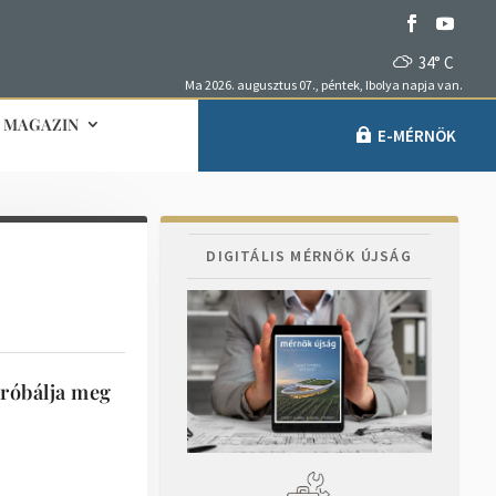
34° C
Ma 2026. augusztus 07., péntek, Ibolya napja van.
MAGAZIN
E-MÉRNÖK
DIGITÁLIS MÉRNÖK ÚJSÁG
próbálja meg