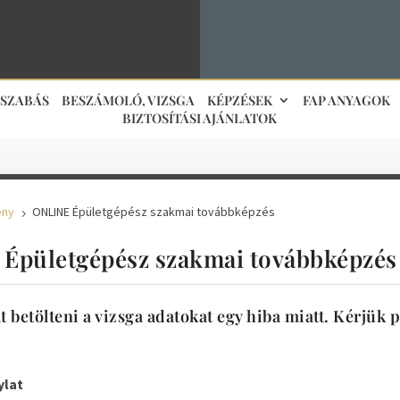
JSZABÁS
BESZÁMOLÓ, VIZSGA
KÉPZÉSEK
FAP ANYAGOK
BIZTOSÍTÁSI AJÁNLATOK
ény
ONLINE Épületgépész szakmai továbbképzés
5
Épületgépész szakmai továbbképzés
 betölteni a vizsga adatokat egy hiba miatt. Kérjük 
ylat