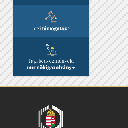
Jogi
támogatás
→
Tagi kedvezmények,
mérnökigazolvány
→