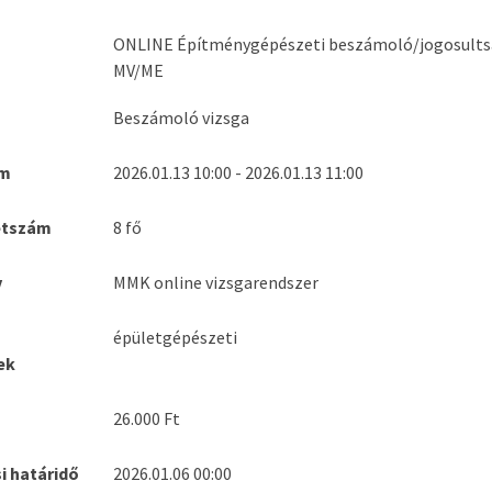
ONLINE Építménygépészeti beszámoló/jogosultság
MV/ME
Beszámoló vizsga
um
2026.01.13 10:00 - 2026.01.13 11:00
étszám
8 fő
v
MMK online vizsgarendszer
épületgépészeti
ek
26.000 Ft
i határidő
2026.01.06 00:00