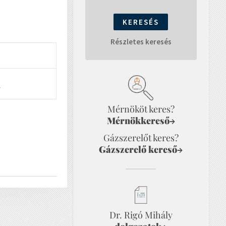
Részletes keresés
f
Mérnököt keres?
Mérnökkereső
→
Gázszerelőt keres?
Gázszerelő kereső
→
Dr. Rigó Mihály