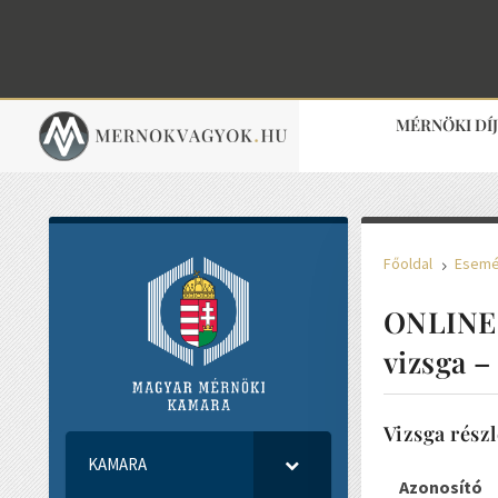
MÉRNÖKI DÍ
Főoldal
Esem
5
ONLINE 
vizsga 
Vizsga részl
KAMARA
Azonosító