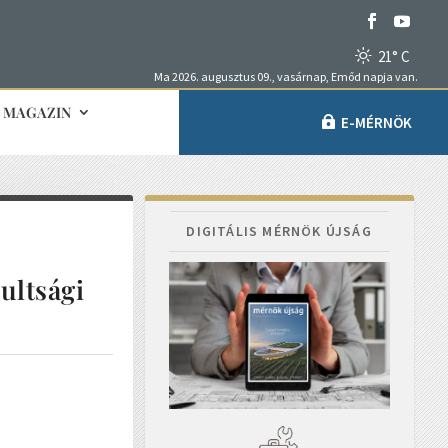
21° C
Ma 2026. augusztus 09., vasárnap, Emőd napja van.
MAGAZIN
E-MÉRNÖK
DIGITÁLIS MÉRNÖK ÚJSÁG
ultsági