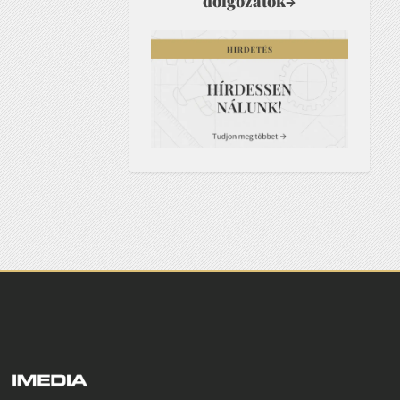
dolgozatok
→