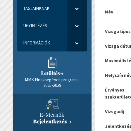
TAGJAINKNAK
Név
ÜGYINTÉZÉS
Vizsga típus
INFORMÁCIÓK
Vizsga dát
Maximális l
Letöltés
→
Helyszín né
MMK Elnökségének programja
2025-2029
Érvényes
szakterület
Vizsgadíj
E-Mérnök
Bejelentkezés
→
Jelentkezés