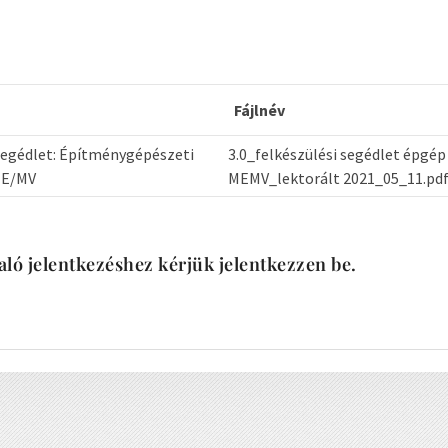
Fájlnév
segédlet: Építménygépészeti
3.0_felkészülési segédlet épgép
ME/MV
MEMV_lektorált 2021_05_11.pd
aló jelentkezéshez kérjük jelentkezzen be.