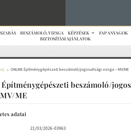
JSZABÁS
BESZÁMOLÓ, VIZSGA
KÉPZÉSEK
FAP ANYAGOK
BIZTOSÍTÁSI AJÁNLATOK
ény
ONLINE Építménygépészeti beszámoló/jogosultsági vizsga – MV/ME
5
Építménygépészeti beszámoló/jogos
– MV/ME
etes adatai
21/03/2026-03963