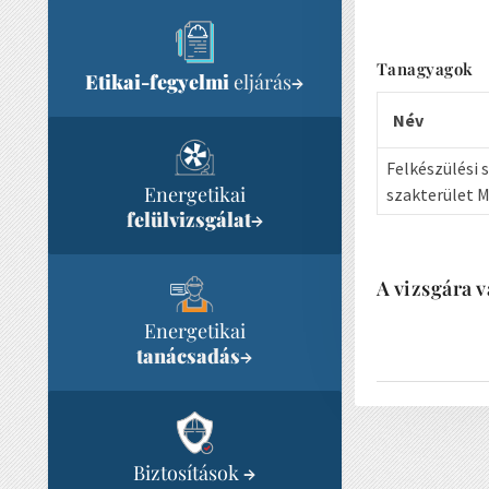
Tanagyagok
Etikai-fegyelmi
eljárás
→
Név
Felkészülési 
Energetikai
szakterület 
felülvizsgálat
→
A vizsgára v
Energetikai
tanácsadás
→
Biztosítások
→