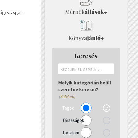
Mérnök
állások
→
i vizsga -
Könyv
ajánló
→
Keresés
Kezdjen
el
gépelni...
Melyik kategórián belül
szeretne keresni?
(Kötelező)
Tagok
Társaságok
Tartalom