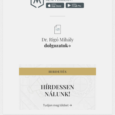
Dr. Rigó Mihály
dolgozatok
→