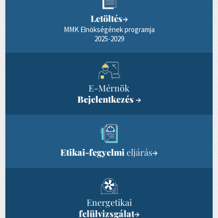
Letöltés
→
MMK Elnökségének programja
2025-2029
E-Mérnök
Bejelentkezés
→
Etikai-fegyelmi
eljárás
→
Energetikai
felülvizsgálat
→