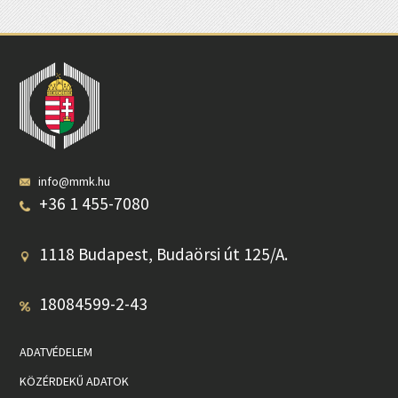
info@mmk.hu
+36 1 455-7080
1118 Budapest, Budaörsi út 125/A.
18084599-2-43
ADATVÉDELEM
KÖZÉRDEKŰ ADATOK