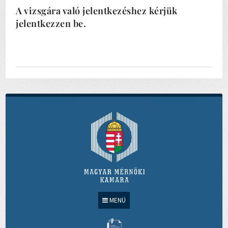
A vizsgára való jelentkezéshez kérjük
jelentkezzen be.
MENÜ