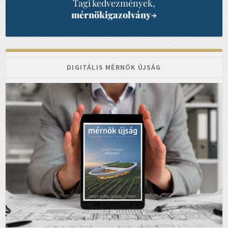
Tagi kedvezmények,
mérnökigazolvány
→
DIGITÁLIS MÉRNÖK ÚJSÁG