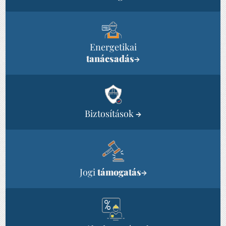
Energetikai
tanácsadás
→
Biztosítások
→
Jogi
támogatás
→