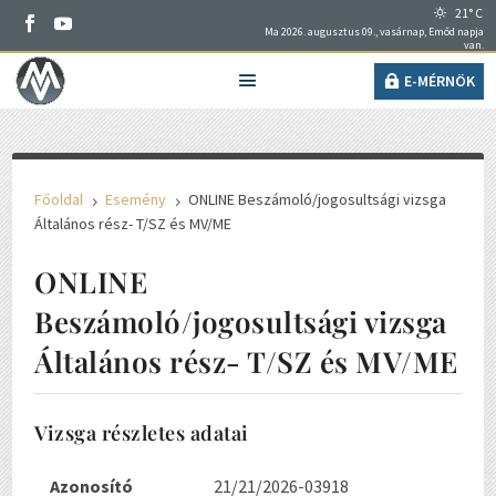
21° C
Ma 2026. augusztus 09., vasárnap, Emőd napja
van.
E-MÉRNÖK
Főoldal
Esemény
ONLINE Beszámoló/jogosultsági vizsga
5
5
Általános rész- T/SZ és MV/ME
ONLINE
Beszámoló/jogosultsági vizsga
Általános rész- T/SZ és MV/ME
Vizsga részletes adatai
Azonosító
21/21/2026-03918