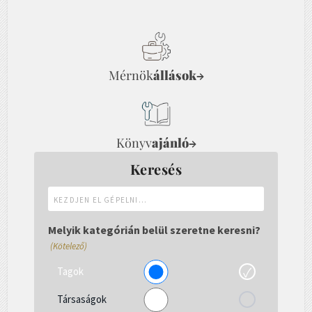
Mérnök
állások
→
Könyv
ajánló
→
Keresés
Kezdjen
el
gépelni...
Melyik kategórián belül szeretne keresni?
(Kötelező)
Tagok
Társaságok