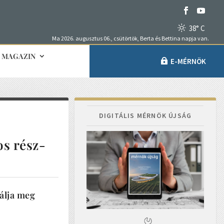
38° C
Ma 2026. augusztus 06., csütörtök, Berta és Bettina napja van.
MAGAZIN
E-MÉRNÖK
DIGITÁLIS MÉRNÖK ÚJSÁG
os rész-
bálja meg