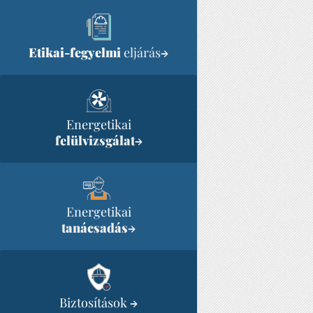
Etikai-fegyelmi
eljárás
→
Energetikai
felülvizsgálat
→
Energetikai
tanácsadás
→
Biztosítások
→