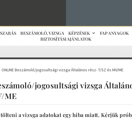
JSZABÁS
BESZÁMOLÓ, VIZSGA
KÉPZÉSEK
FAP ANYAGOK
BIZTOSÍTÁSI AJÁNLATOK
ONLINE Beszámoló/jogosultsági vizsga Általános rész- T/SZ és MV/ME
5
zámoló/jogosultsági vizsga Általán
V/ME
tölteni a vizsga adatokat egy hiba miatt. Kérjük pró