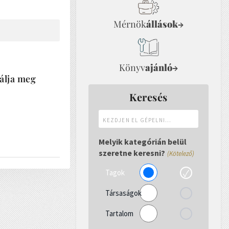
Mérnök
állások
→
Könyv
ajánló
→
bálja meg
Keresés
Kezdjen
el
gépelni...
Melyik kategórián belül
szeretne keresni?
(Kötelező)
Tagok
Társaságok
Tartalom