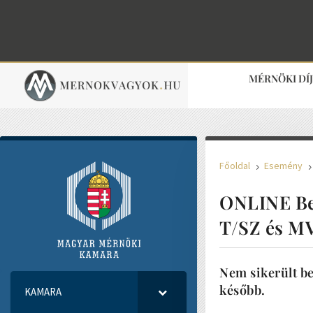
MÉRNÖKI DÍ
Főoldal
Esemény
5
ONLINE Bes
T/SZ és M
Nem sikerült be
később.
KAMARA