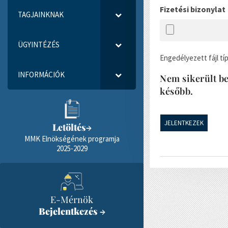
Fizetési bizonylat
TAGJAINKNAK
ÜGYINTÉZÉS
Engedélyezett fájl típ
INFORMÁCIÓK
Nem sikerült be
később.
Letöltés
→
MMK Elnökségének programja
2025-2029
E-Mérnök
Bejelentkezés
→