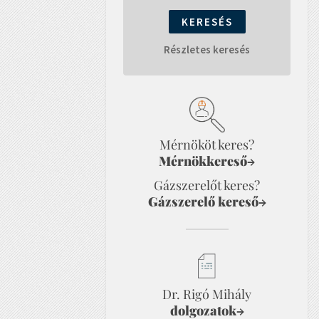
Részletes keresés
Mérnököt keres?
Mérnökkereső
→
Gázszerelőt keres?
Gázszerelő kereső
→
Dr. Rigó Mihály
dolgozatok
→