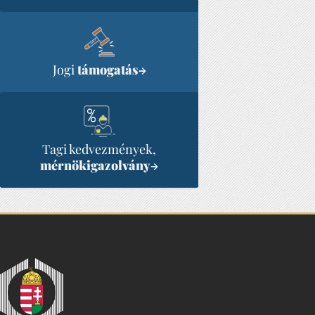
Jogi
támogatás
→
Tagi kedvezmények,
mérnökigazolvány
→