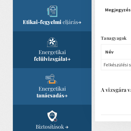
Megjegyzés
Etikai-fegyelmi
eljárás
→
Tanagyagok
Energetikai
Név
felülvizsgálat
→
Felkészülési 
Energetikai
A vizsgára v
tanácsadás
→
Biztosítások
→