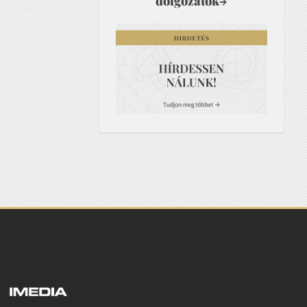
dolgozatok
→