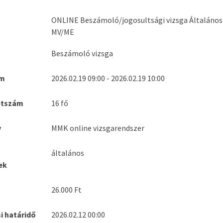
ONLINE Beszámoló/jogosultsági vizsga Általános 
MV/ME
Beszámoló vizsga
um
2026.02.19 09:00 - 2026.02.19 10:00
étszám
16 fő
v
MMK online vizsgarendszer
általános
ek
26.000 Ft
i határidő
2026.02.12 00:00