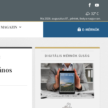
32° C
Ma 2026. augusztus 07., péntek, Ibolya napja van.
MAGAZIN
E-MÉRNÖK
DIGITÁLIS MÉRNÖK ÚJSÁG
E
ános