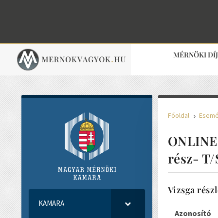
MÉRNÖKI DÍ
Főoldal
Esem
5
ONLINE 
rész- T
Vizsga részl
KAMARA
Azonosító