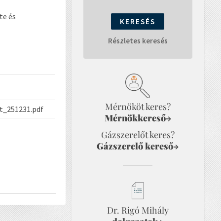
te és
Részletes keresés
Mérnököt keres?
et_251231.pdf
Mérnökkereső
→
Gázszerelőt keres?
Gázszerelő kereső
→
Dr. Rigó Mihály