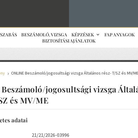
JSZABÁS
BESZÁMOLÓ, VIZSGA
KÉPZÉSEK
FAP ANYAGOK
BIZTOSÍTÁSI AJÁNLATOK
ény
ONLINE Beszámoló/jogosultsági vizsga Általános rész- T/SZ és MV/M
5
Beszámoló/jogosultsági vizsga Által
/SZ és MV/ME
etes adatai
21/21/2026-03996