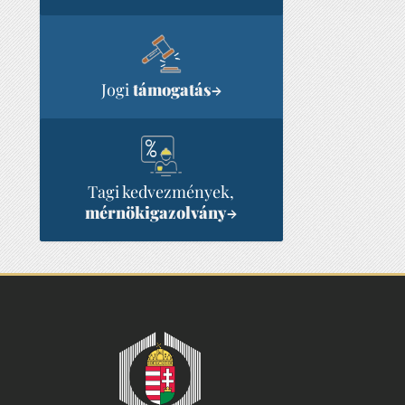
Jogi
támogatás
→
Tagi kedvezmények,
mérnökigazolvány
→