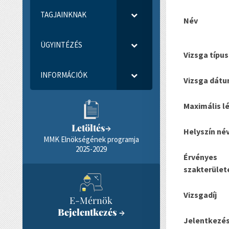
TAGJAINKNAK
Név
ÜGYINTÉZÉS
Vizsga típus
INFORMÁCIÓK
Vizsga dát
Maximális l
Letöltés
→
Helyszín né
MMK Elnökségének programja
2025-2029
Érvényes
szakterület
Vizsgadíj
E-Mérnök
Bejelentkezés
→
Jelentkezés