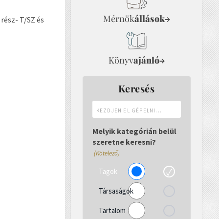
Mérnök
állások
→
rész- T/SZ és
Könyv
ajánló
→
Keresés
Kezdjen
el
gépelni...
Melyik kategórián belül
szeretne keresni?
(Kötelező)
Tagok
Társaságok
Tartalom