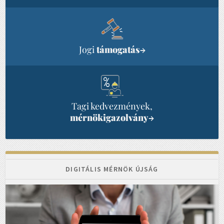
Jogi
támogatás
→
Tagi kedvezmények,
mérnökigazolvány
→
DIGITÁLIS MÉRNÖK ÚJSÁG