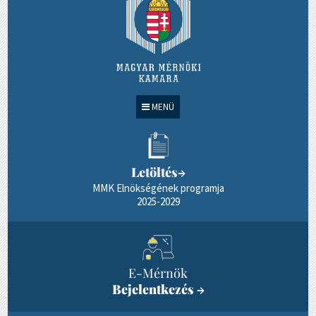
MENÜ
Letöltés
→
MMK Elnökségének programja
2025-2029
E-Mérnök
Bejelentkezés
→