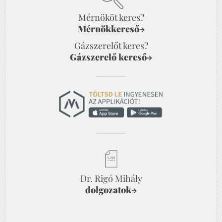
Mérnököt keres?
Mérnökkereső
→
Gázszerelőt keres?
Gázszerelő kereső
→
Dr. Rigó Mihály
dolgozatok
→