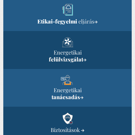
Etikai-fegyelmi
eljárás
→
Energetikai
felülvizsgálat
→
Energetikai
tanácsadás
→
Biztosítások
→