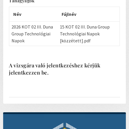
Tanagyagok
Név
Fájlnév
2026 KOT 02 III. Duna
15 KOT 02 III. Duna Group
Group Technológiai
Technológiai Napok
Napok
[közzétett].pdf
A vizsgára való jelentkezéshez kérjük
jelentkezzen be.