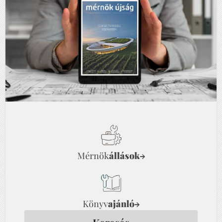
Mérnök
állások
→
Könyv
ajánló
→