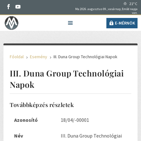
21° C
Ma 2026. augusztus 09., vasárnap, Emőd napja
van.
E-MÉRNÖK
Főoldal
Esemény
III. Duna Group Technológiai Napok
5
5
III. Duna Group Technológiai
Napok
Továbbképzés részletek
Azonosító
18/04/-00001
Név
III. Duna Group Technológiai