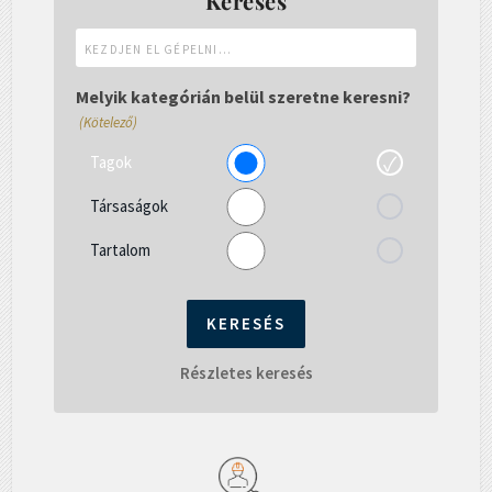
Keresés
Kezdjen
el
gépelni...
Melyik kategórián belül szeretne keresni?
(Kötelező)
Tagok
Társaságok
Tartalom
Részletes keresés