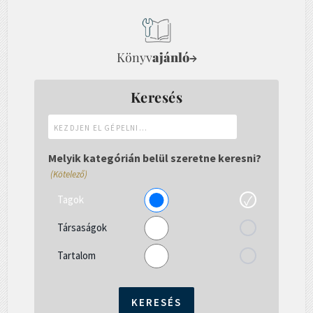
Könyv
ajánló
→
Keresés
Kezdjen
el
gépelni...
Melyik kategórián belül szeretne keresni?
(Kötelező)
Tagok
Társaságok
Tartalom