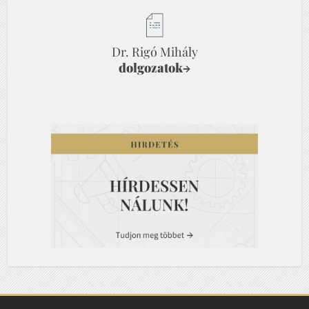
Dr. Rigó Mihály
dolgozatok
→