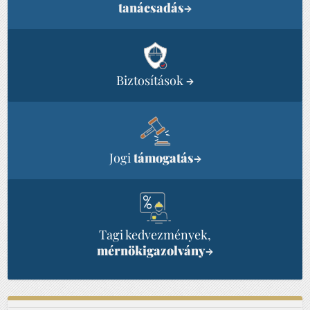
tanácsadás
→
Biztosítások
→
Jogi
támogatás
→
Tagi kedvezmények,
mérnökigazolvány
→