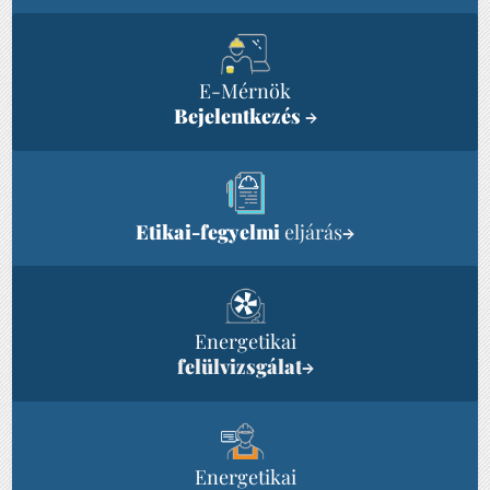
E-Mérnök
Bejelentkezés
→
Etikai-fegyelmi
eljárás
→
Energetikai
felülvizsgálat
→
Energetikai