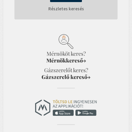
Részletes keresés
Mérnököt keres?
Mérnökkereső
→
Gázszerelőt keres?
Gázszerelő kereső
→