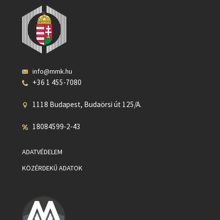
info@mmk.hu
+36 1 455-7080
1118 Budapest, Budaörsi út 125/A.
18084599-2-43
ADATVÉDELEM
KÖZÉRDEKŰ ADATOK