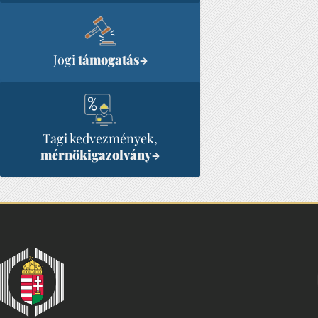
Jogi
támogatás
→
Tagi kedvezmények,
mérnökigazolvány
→