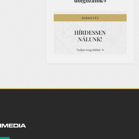
dolgozatok
→