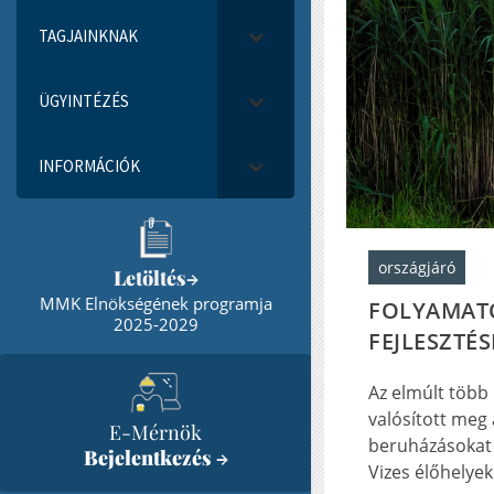
TAGJAINKNAK
ÜGYINTÉZÉS
INFORMÁCIÓK
országjáró
Letöltés
→
MMK Elnökségének programja
FOLYAMATO
2025-2029
FEJLESZTÉS
Az elmúlt több
valósított meg 
E-Mérnök
beruházásokat 
Bejelentkezés
→
Vizes élőhelyek.