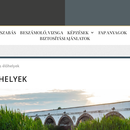
JSZABÁS
BESZÁMOLÓ, VIZSGA
KÉPZÉSEK
FAP ANYAGOK
BIZTOSÍTÁSI AJÁNLATOK
s élőhelyek
ŐHELYEK