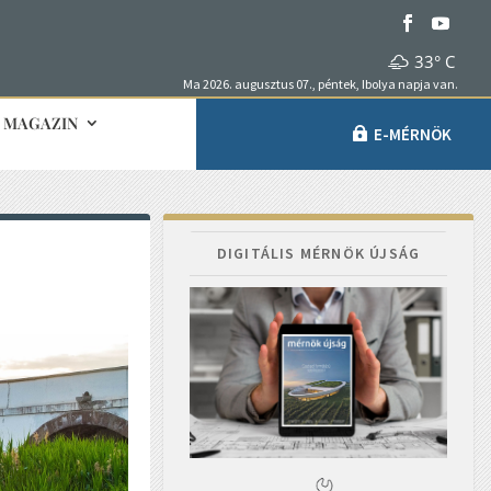
33° C
Ma 2026. augusztus 07., péntek, Ibolya napja van.
MAGAZIN
E-MÉRNÖK
DIGITÁLIS MÉRNÖK ÚJSÁG