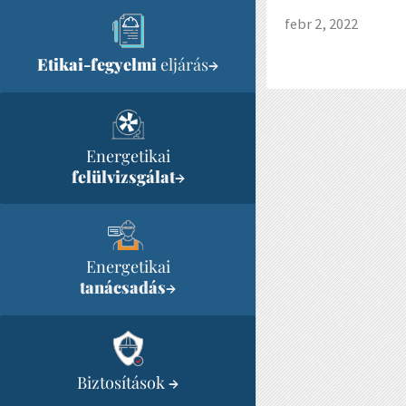
febr 2, 2022
Etikai-fegyelmi
eljárás
→
Energetikai
felülvizsgálat
→
Energetikai
tanácsadás
→
Biztosítások
→