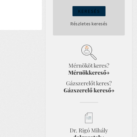
Részletes keresés
Mérnököt keres?
Mérnökkereső
→
Gázszerelőt keres?
Gázszerelő kereső
→
Dr. Rigó Mihály