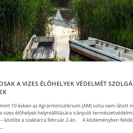
SAK A VIZES ÉLŐHELYEK VÉDELMÉT SZOLG
EK
 mint 10 évben az Agrárminisztérium (AM) soha nem látott
a vizes élőhelyek helyreállítására irányuló természetvédelmi
– közölte a szaktárca február 2-án. A közleményben felidé
..