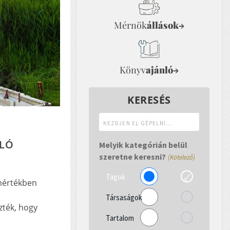
Mérnök
állások
→
Könyv
ajánló
→
KERESÉS
Kezdjen
el
gépelni...
ÁLÓ
Melyik kategórián belül
szeretne keresni?
(Kötelező)
Tagok
 mértékben
Társaságok
zték, hogy
Tartalom