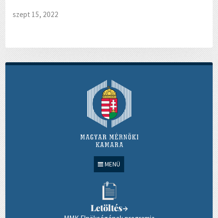
szept 15, 2022
MENÜ
Letöltés
→