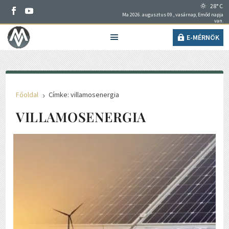
28° C
Ma 2026. augusztus 09., vasárnap, Emőd napja
van.
E-MÉRNÖK
Főoldal
Címke: villamosenergia
5
VILLAMOSENERGIA