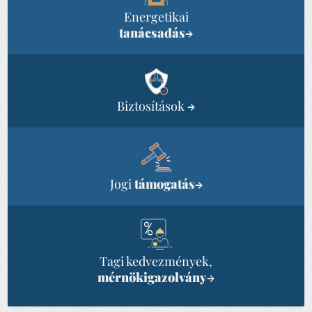
Energetikai
tanácsadás
→
Biztosítások
→
Jogi
támogatás
→
Tagi kedvezmények,
mérnökigazolvány
→