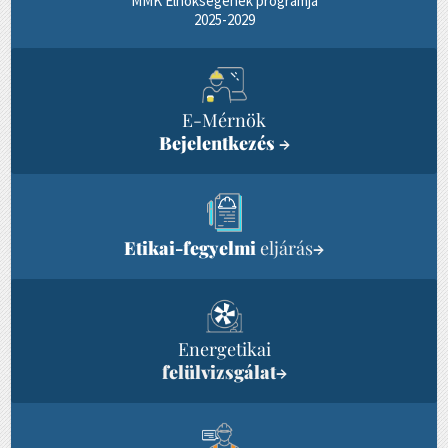
MMK Elnökségének programja
2025-2029
E-Mérnök
Bejelentkezés
→
Etikai-fegyelmi
eljárás
→
Energetikai
felülvizsgálat
→