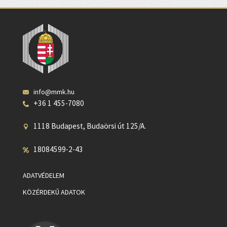
info@mmk.hu
+36 1 455-7080
1118 Budapest, Budaörsi út 125/A.
18084599-2-43
ADATVÉDELEM
KÖZÉRDEKŰ ADATOK