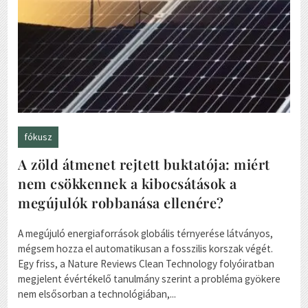
fókusz
A zöld átmenet rejtett buktatója: miért
nem csökkennek a kibocsátások a
megújulók robbanása ellenére?
A megújuló energiaforrások globális térnyerése látványos,
mégsem hozza el automatikusan a fosszilis korszak végét.
Egy friss, a Nature Reviews Clean Technology folyóiratban
megjelent évértékelő tanulmány szerint a probléma gyökere
nem elsősorban a technológiában,...