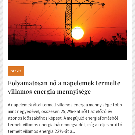
praxis
Folyamatosan nő a napelemek termelte
villamos energia mennyisége
A napelemek által termelt villamos energia mennyisége több
mint negyedével, összesen 25,2%-kal nőtt az előző év
azonos időszakához képest. A megújuló energiaforrásból
termelt villamos energia háromnegyedét, míg a teljes bruttó
termelt villamos energia 22%-át a...