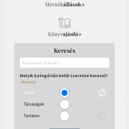
Mérnök
állások
→
Könyv
ajánló
→
Keresés
Kezdjen
el
gépelni...
Melyik kategórián belül szeretne keresni?
(Kötelező)
Tagok
Társaságok
Tartalom