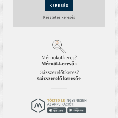
Részletes keresés
Mérnököt keres?
Mérnökkereső
→
Gázszerelőt keres?
Gázszerelő kereső
→