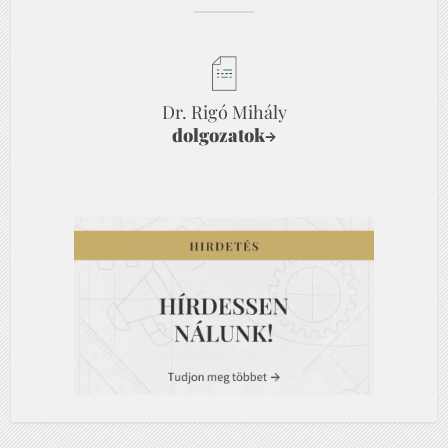
Dr. Rigó Mihály
dolgozatok
→