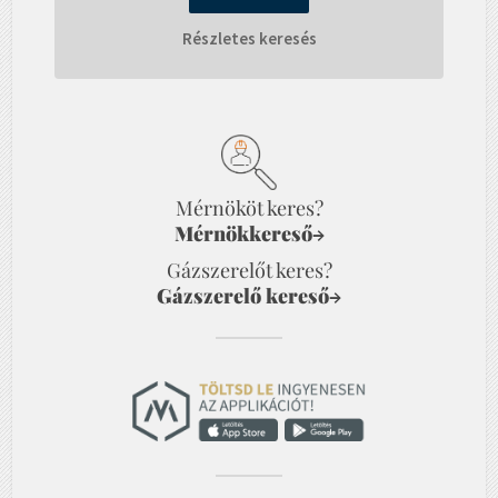
Részletes keresés
Mérnököt keres?
Mérnökkereső
→
Gázszerelőt keres?
Gázszerelő kereső
→