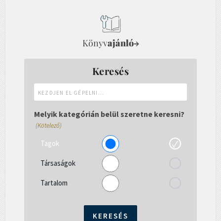
Könyv
ajánló
→
Keresés
Kezdjen
el
gépelni...
Melyik kategórián belül szeretne keresni?
(Kötelező)
Tagok
Társaságok
Tartalom