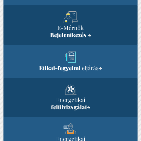
E-Mérnök
Bejelentkezés
→
Etikai-fegyelmi
eljárás
→
Energetikai
felülvizsgálat
→
Energetikai