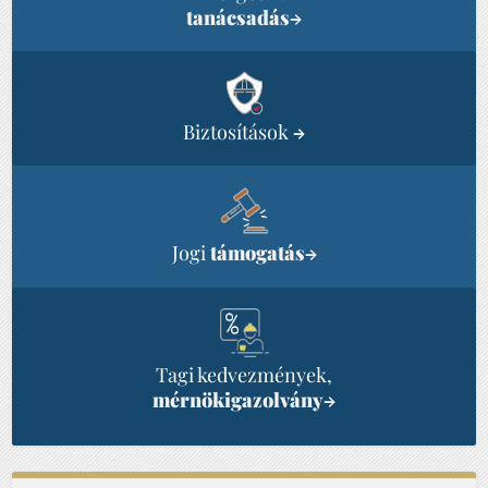
tanácsadás
→
Biztosítások
→
Jogi
támogatás
→
Tagi kedvezmények,
mérnökigazolvány
→