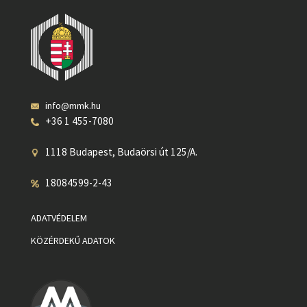
info@mmk.hu
+36 1 455-7080
1118 Budapest, Budaörsi út 125/A.
18084599-2-43
ADATVÉDELEM
KÖZÉRDEKŰ ADATOK