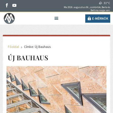
31° C
Ma 2026. augusztus 06., csütörtök, Berta és
Bettina napja van.
E-MÉRNÖK
Főoldal
Címke: Új Bauhaus
5
ÚJ BAUHAUS