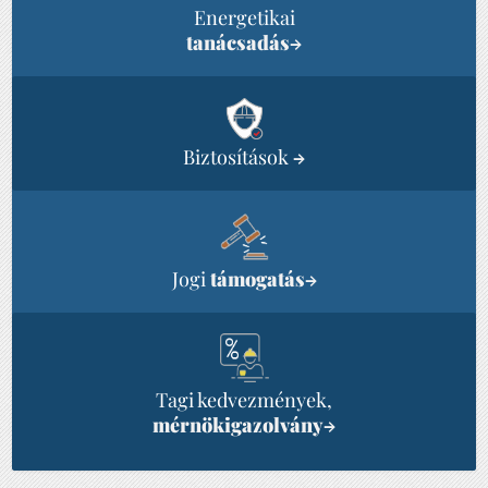
Energetikai
tanácsadás
→
Biztosítások
→
Jogi
támogatás
→
Tagi kedvezmények,
mérnökigazolvány
→