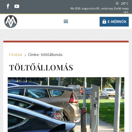
28° C
Ma 2026. augusztus 09., vasárnap, Emőd napja
van.
E-MÉRNÖK
Főoldal
Címke: töltőállomás
5
TÖLTŐÁLLOMÁS