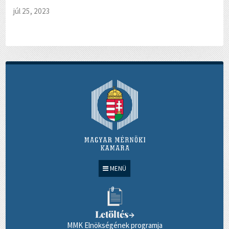
júl 25, 2023
MENÜ
Letöltés
→
MMK Elnökségének programja