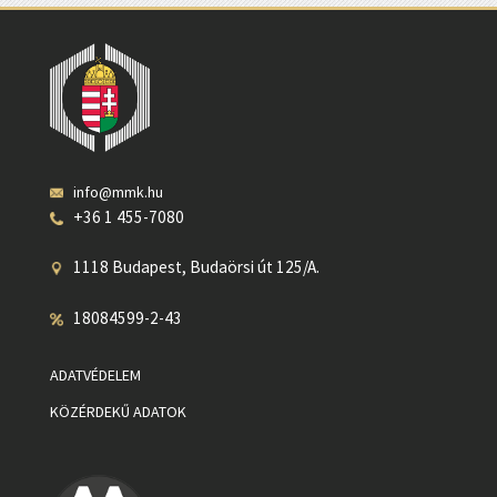
info@mmk.hu
+36 1 455-7080
1118 Budapest, Budaörsi út 125/A.
18084599-2-43
ADATVÉDELEM
KÖZÉRDEKŰ ADATOK