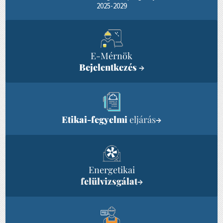
2025-2029
E-Mérnök
Bejelentkezés
→
Etikai-fegyelmi
eljárás
→
Energetikai
felülvizsgálat
→