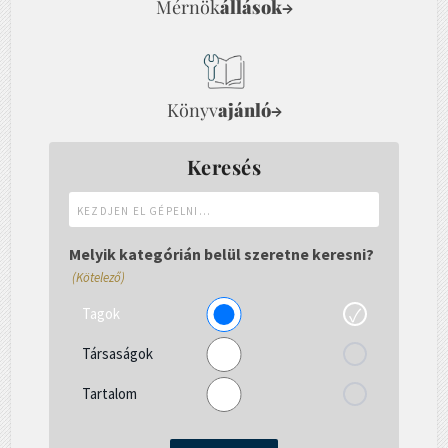
Mérnök
állások
→
Könyv
ajánló
→
Keresés
Kezdjen
el
gépelni...
Melyik kategórián belül szeretne keresni?
(Kötelező)
Tagok
Társaságok
Tartalom