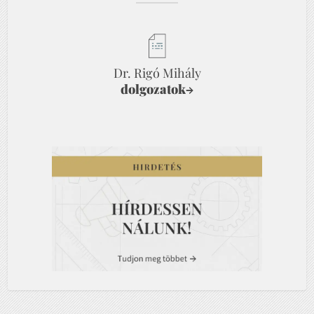
Dr. Rigó Mihály
dolgozatok
→