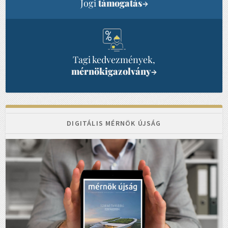
Jogi
támogatás
→
Tagi kedvezmények,
mérnökigazolvány
→
DIGITÁLIS MÉRNÖK ÚJSÁG