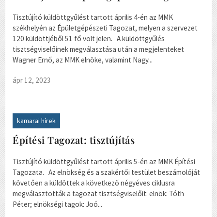
Tisztújító küldöttgyűlést tartott április 4-én az MMK
székhelyén az Épületgépészeti Tagozat, melyen a szervezet
120 küldöttjéből 51 fő volt jelen. A küldöttgyűlés
tisztségviselőinek megválasztása után a megjelenteket
Wagner Ernő, az MMK elnöke, valamint Nagy...
ápr 12, 2023
kamarai hírek
Építési Tagozat: tisztújítás
Tisztújító küldöttgyűlést tartott április 5-én az MMK Építési
Tagozata. Az elnökség és a szakértői testület beszámolóját
követően a küldöttek a következő négyéves ciklusra
megválasztották a tagozat tisztségviselőit: elnök: Tóth
Péter; elnökségi tagok: Joó...