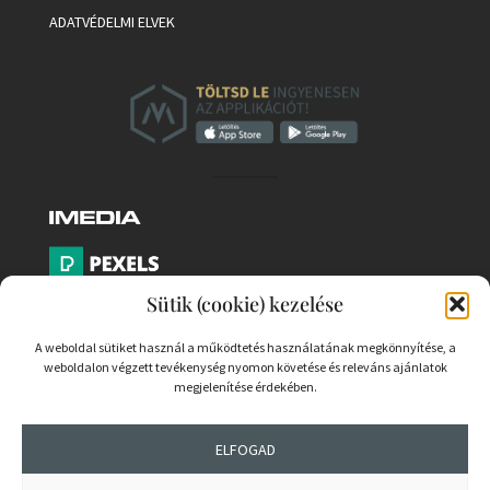
ADATVÉDELMI ELVEK
Sütik (cookie) kezelése
A weboldal sütiket használ a működtetés használatának megkönnyítése, a
weboldalon végzett tevékenység nyomon követése és releváns ajánlatok
PARTNEREK
megjelenítése érdekében.
COOKIE SZABÁLYZAT
ELFOGAD