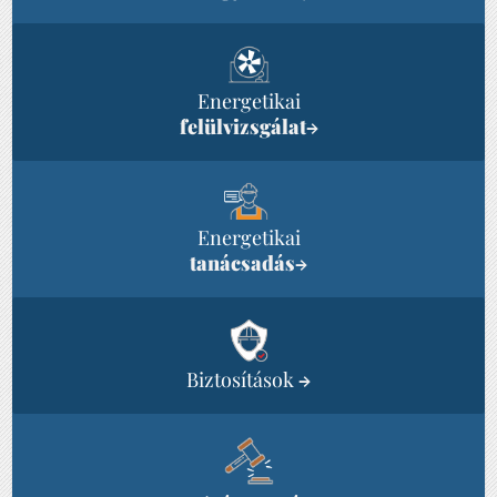
Energetikai
felülvizsgálat
→
Energetikai
tanácsadás
→
Biztosítások
→