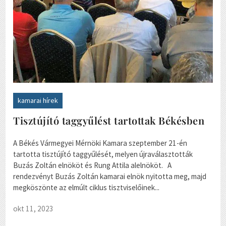
kamarai hírek
Tisztújító taggyűlést tartottak Békésben
A Békés Vármegyei Mérnöki Kamara szeptember 21-én
tartotta tisztújító taggyűlését, melyen újraválasztották
Buzás Zoltán elnököt és Rung Attila alelnököt. A
rendezvényt Buzás Zoltán kamarai elnök nyitotta meg, majd
megköszönte az elmúlt ciklus tisztviselőinek...
okt 11, 2023