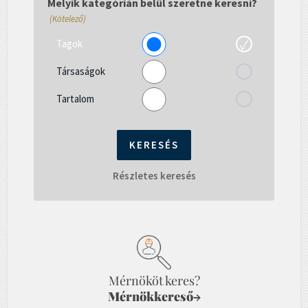
Melyik kategórián belül szeretne keresni?
(Kötelező)
Tagok
Társaságok
Tartalom
Részletes keresés
Mérnököt keres?
Mérnökkereső
→