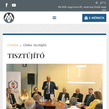
27° C
Ma 2026. augusztus 09., vasárnap, Emőd napja
van.
E-MÉRNÖK
Főoldal
Címke: tisztújító
5
TISZTÚJÍTÓ