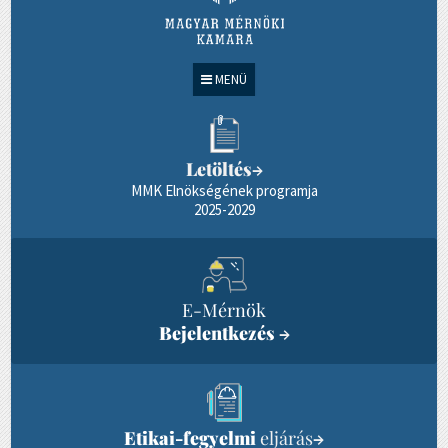
MENÜ
Letöltés
→
MMK Elnökségének programja
2025-2029
E-Mérnök
Bejelentkezés
→
Etikai-fegyelmi
eljárás
→