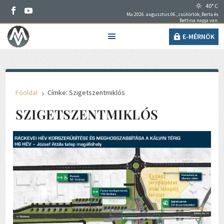
40° C
Ma 2026. augusztus 06., csütörtök, Berta és
Bettina napja van.
E-MÉRNÖK
Főoldal
Címke: Szigetszentmiklós
5
SZIGETSZENTMIKLÓS