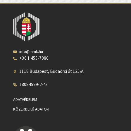
info@mmk.hu
+36 1 455-7080
1118 Budapest, Budaörsi út 125/A.
18084599-2-43
ADATVÉDELEM
KÖZÉRDEKŰ ADATOK