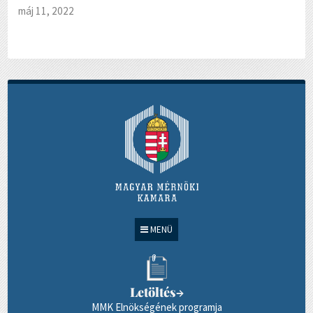
máj 11, 2022
MENÜ
Letöltés
→
MMK Elnökségének programja