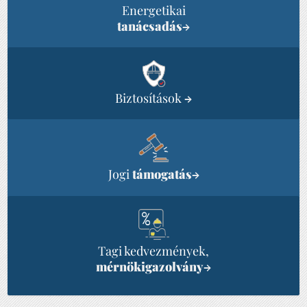
Energetikai
tanácsadás
→
Biztosítások
→
Jogi
támogatás
→
Tagi kedvezmények,
mérnökigazolvány
→