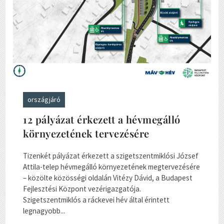
országjáró
12 pályázat érkezett a hévmegálló
környezetének tervezésére
Tizenkét pályázat érkezett a szigetszentmiklósi József
Attila-telep hévmegálló környezetének megtervezésére
– közölte közösségi oldalán Vitézy Dávid, a Budapest
Fejlesztési Központ vezérigazgatója.
Szigetszentmiklós a ráckevei hév által érintett
legnagyobb...