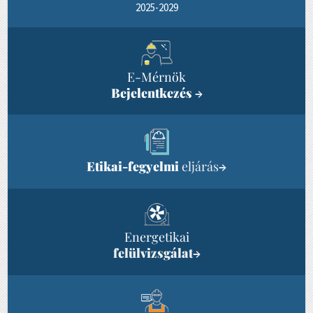
2025-2029
E-Mérnök
Bejelentkezés
→
Etikai-fegyelmi
eljárás
→
Energetikai
felülvizsgálat
→