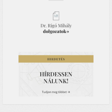
Dr. Rigó Mihály
dolgozatok
→