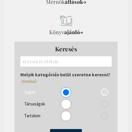
Mérnök
állások
→
Könyv
ajánló
→
Keresés
Kezdjen
el
gépelni...
Melyik kategórián belül szeretne keresni?
(Kötelező)
Tagok
Társaságok
Tartalom