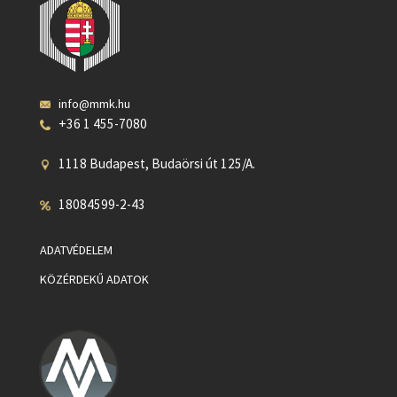
info@mmk.hu
+36 1 455-7080
1118 Budapest, Budaörsi út 125/A.
18084599-2-43
ADATVÉDELEM
KÖZÉRDEKŰ ADATOK