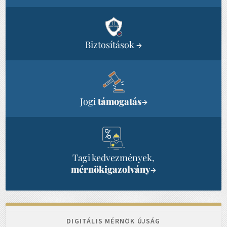
Biztosítások
→
Jogi
támogatás
→
Tagi kedvezmények,
mérnökigazolvány
→
DIGITÁLIS MÉRNÖK ÚJSÁG