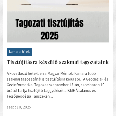
kamarai hírek
Tisztújításra készülő szakmai tagozataink
A következő hetekben a Magyar Mérnöki Kamara több
szakmai tagozatánál is tisztújításra kerül sor. A Geodéziai- és
Geoinformatikai Tagozat szeptember 13-án, szombaton 10
órától tartja tisztújító taggyűlését a BME Általános és
Felsőgeodézia Tanszékén....
szept 10, 2025