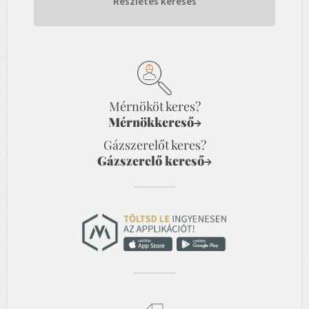
Részletes keresés
Mérnököt keres?
Mérnökkereső
→
Gázszerelőt keres?
Gázszerelő kereső
→