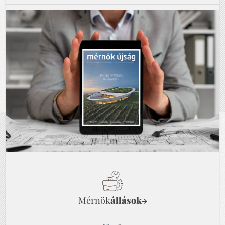
Mérnök
állások
→