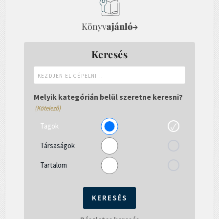
Könyv
ajánló
→
Keresés
Kezdjen
el
gépelni...
Melyik kategórián belül szeretne keresni?
(Kötelező)
Tagok
Társaságok
Tartalom