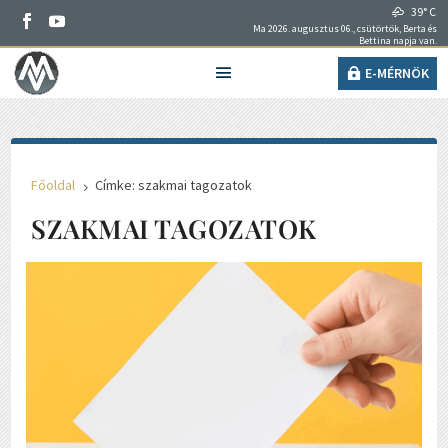
39° C
Ma 2026. augusztus 06., csütörtök, Berta és
Bettina napja van.
E-MÉRNÖK
Főoldal
Címke: szakmai tagozatok
5
SZAKMAI TAGOZATOK