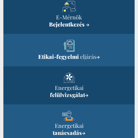
E-Mérnök
Bejelentkezés
→
Etikai-fegyelmi
eljárás
→
Energetikai
felülvizsgálat
→
Energetikai
tanácsadás
→