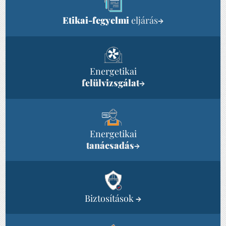
Etikai-fegyelmi
eljárás
→
Energetikai
felülvizsgálat
→
Energetikai
tanácsadás
→
Biztosítások
→