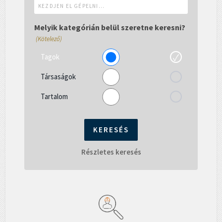
Kezdjen
el
gépelni...
Melyik kategórián belül szeretne keresni?
(Kötelező)
Tagok
Társaságok
Tartalom
Részletes keresés