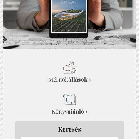
Mérnök
állások
→
Könyv
ajánló
→
Keresés