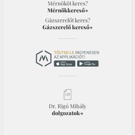
Mérnököt keres?
Mérnökkereső
→
Gázszerelőt keres?
Gázszerelő kereső
→
Dr. Rigó Mihály
dolgozatok
→