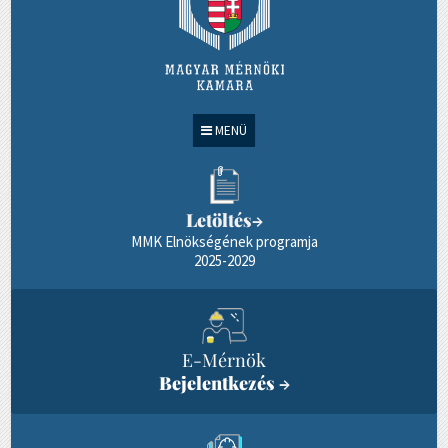
MENÜ
Letöltés
→
MMK Elnökségének programja
2025-2029
E-Mérnök
Bejelentkezés
→