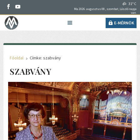
31° C
Ma 2026. augusztus 08., szombat, László napja
van.
E-MÉRNÖK
Főoldal
Címke: szabvány
5
SZABVÁNY