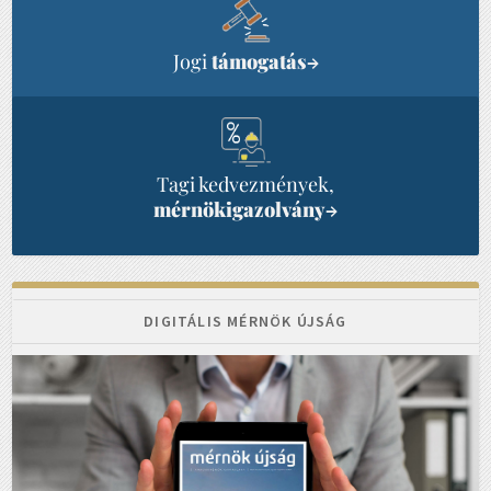
Jogi
támogatás
→
Tagi kedvezmények,
mérnökigazolvány
→
DIGITÁLIS MÉRNÖK ÚJSÁG