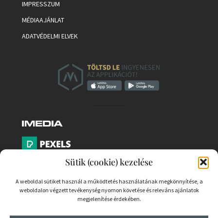
IMPRESSZUM
MÉDIAAJÁNLAT
ADATVÉDELMI ELVEK
Sütik (cookie) kezelése
A weboldal sütiket használ a működtetés használatának megkönnyítése, a
weboldalon végzett tevékenység nyomon követése és releváns ajánlatok
PARTNEREK
megjelenítése érdekében.
COOKIE SZABÁLYZAT