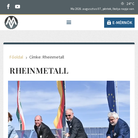
24° C
Ma 2026. augusztus 07., péntek, Ibolya napja van.
E-MÉRNÖK
Főoldal
Címke: Rheinmetall
5
RHEINMETALL