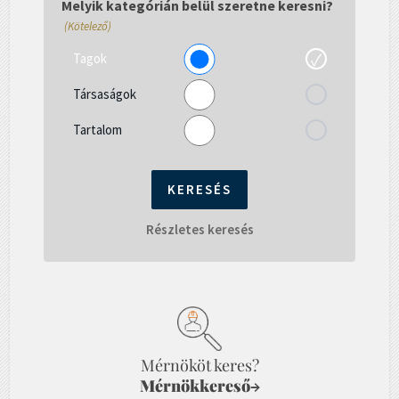
Melyik kategórián belül szeretne keresni?
(Kötelező)
Tagok
Társaságok
Tartalom
Részletes keresés
Mérnököt keres?
Mérnökkereső
→