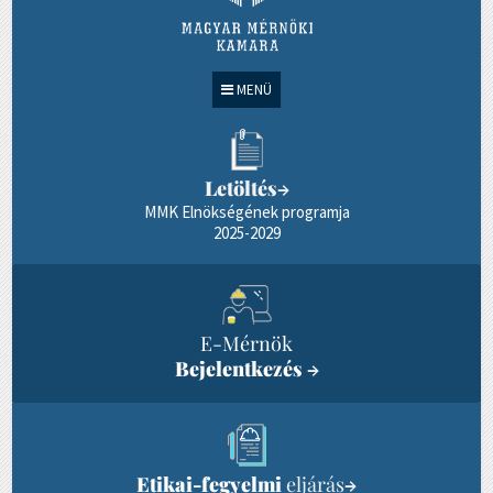
MENÜ
Letöltés
→
MMK Elnökségének programja
2025-2029
E-Mérnök
Bejelentkezés
→
Etikai-fegyelmi
eljárás
→