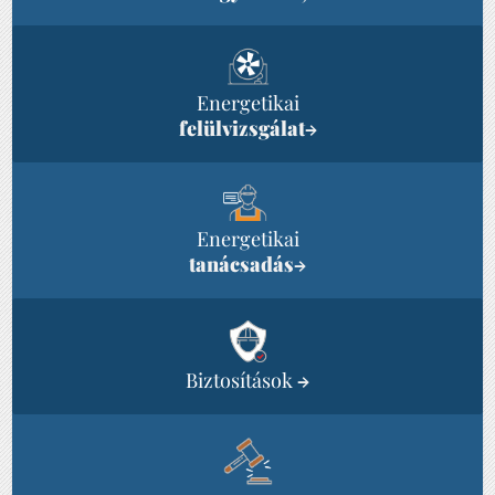
Energetikai
felülvizsgálat
→
Energetikai
tanácsadás
→
Biztosítások
→