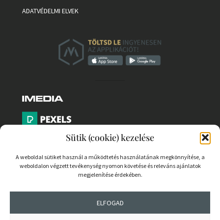
ADATVÉDELMI ELVEK
Sütik (cookie) kezelése
A weboldal sütiket használ a működtetés használatának megkönnyítése, a
weboldalon végzett tevékenység nyomon követése és releváns ajánlatok
PARTNEREK
megjelenítése érdekében.
COOKIE SZABÁLYZAT
ELFOGAD