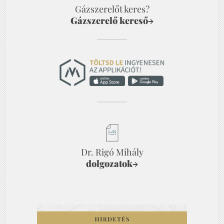
Gázszerelőt keres?
Gázszerelő kereső
→
Dr. Rigó Mihály
dolgozatok
→