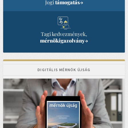
Jogi
támogatás
→
Tagi kedvezmények,
mérnökigazolvány
→
DIGITÁLIS MÉRNÖK ÚJSÁG