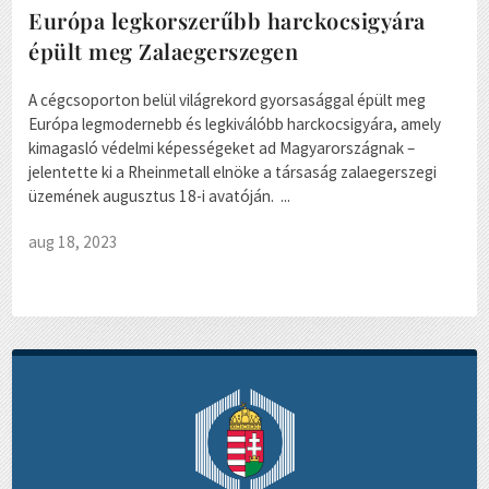
Európa legkorszerűbb harckocsigyára
épült meg Zalaegerszegen
A cégcsoporton belül világrekord gyorsasággal épült meg
Európa legmodernebb és legkiválóbb harckocsigyára, amely
kimagasló védelmi képességeket ad Magyarországnak –
jelentette ki a Rheinmetall elnöke a társaság zalaegerszegi
üzemének augusztus 18-i avatóján. ...
aug 18, 2023