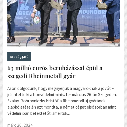
országjáró
63 millió eurós beruházással épül a
szegedi Rheinmetall gyár
Azon dolgozunk, hogy megnyerjük a magyaroknak a jövőt –
jelentette ki a honvédelmi miniszter március 26-án Szegeden.
Szalay-Bobrovniczky Kristóf a Rheinmetall új gyárának
alapkőletételén azt mondta, a német céget elsősorban mint
védelmi ipari befektetőt ismertük...
márc 26, 2024