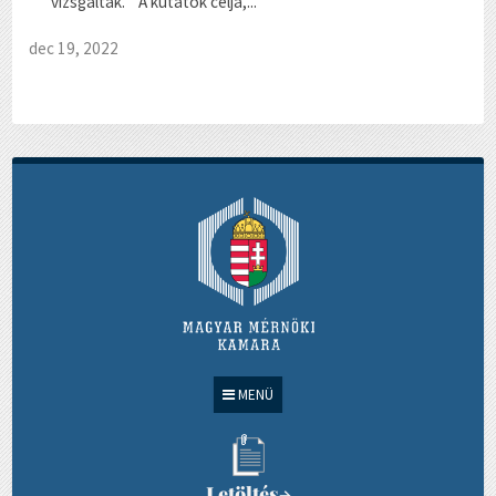
vizsgálták. A kutatók célja,...
dec 19, 2022
MENÜ
Letöltés
→