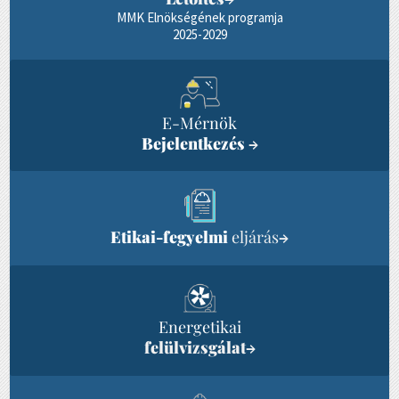
MMK Elnökségének programja
2025-2029
E-Mérnök
Bejelentkezés
→
Etikai-fegyelmi
eljárás
→
Energetikai
felülvizsgálat
→