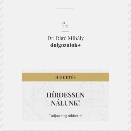
Dr. Rigó Mihály
dolgozatok
→