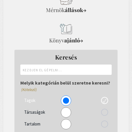
Mérnök
állások
→
Könyv
ajánló
→
Keresés
Kezdjen
el
gépelni...
Melyik kategórián belül szeretne keresni?
(Kötelező)
Tagok
Társaságok
Tartalom