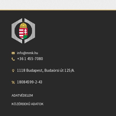
info@mmk.hu
+36 1 455-7080
1118 Budapest, Budaörsi út 125/A.
18084599-2-43
ADATVÉDELEM
KÖZÉRDEKŰ ADATOK