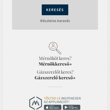
Részletes keresés
Mérnököt keres?
Mérnökkereső
→
Gázszerelőt keres?
Gázszerelő kereső
→