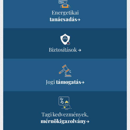
Energetikai
tanácsadás
→
Biztosítások
→
Jogi
támogatás
→
Tagi kedvezmények,
mérnökigazolvány
→