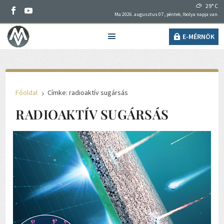
29° C
Ma 2026. augusztus 07., péntek, Ibolya napja van.
E-MÉRNÖK
Főoldal
Címke: radioaktív sugársás
5
RADIOAKTÍV SUGÁRSÁS