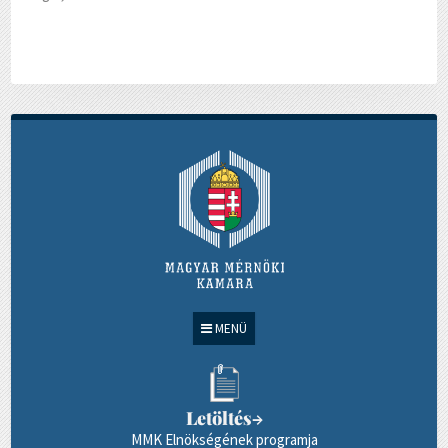
MENÜ
Letöltés
→
MMK Elnökségének programja