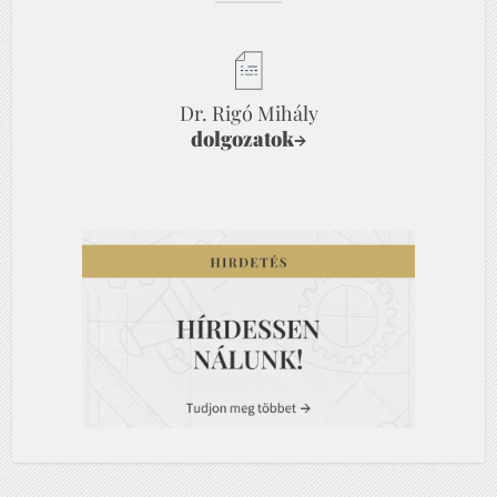
Dr. Rigó Mihály
dolgozatok
→