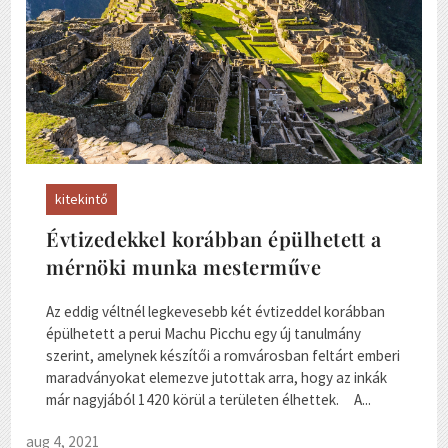
kitekintő
Évtizedekkel korábban épülhetett a
mérnöki munka mesterműve
Az eddig véltnél legkevesebb két évtizeddel korábban
épülhetett a perui Machu Picchu egy új tanulmány
szerint, amelynek készítői a romvárosban feltárt emberi
maradványokat elemezve jutottak arra, hogy az inkák
már nagyjából 1420 körül a területen élhettek. A...
aug 4, 2021