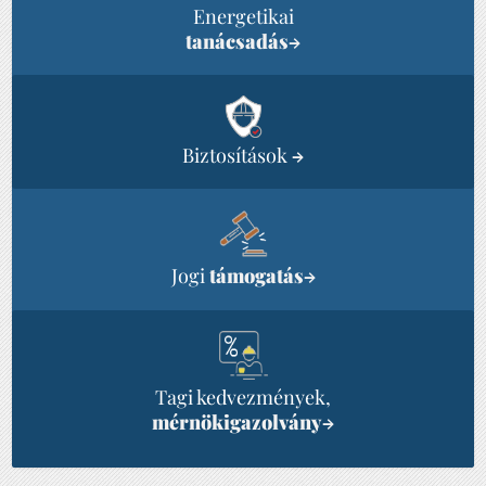
Energetikai
tanácsadás
→
Biztosítások
→
Jogi
támogatás
→
Tagi kedvezmények,
mérnökigazolvány
→