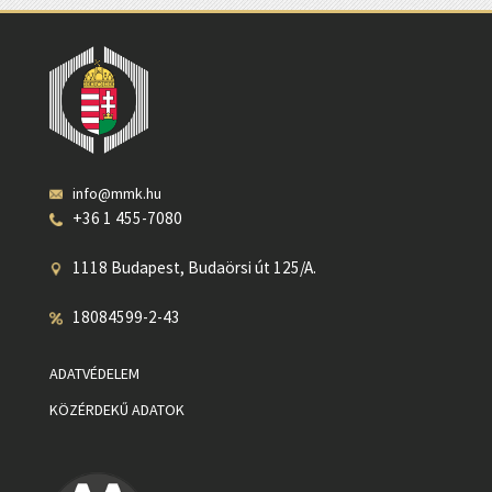
info@mmk.hu
+36 1 455-7080
1118 Budapest, Budaörsi út 125/A.
18084599-2-43
ADATVÉDELEM
KÖZÉRDEKŰ ADATOK