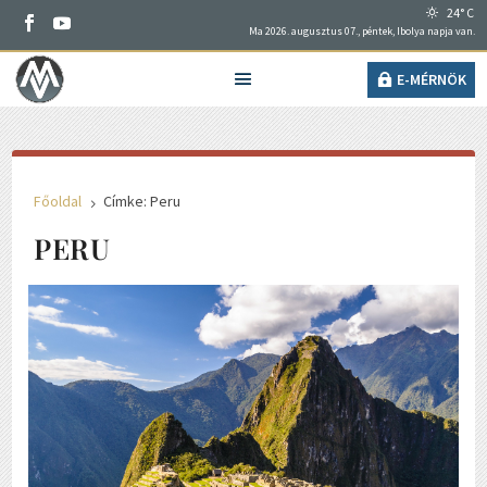
24° C
Ma 2026. augusztus 07., péntek, Ibolya napja van.
E-MÉRNÖK
Főoldal
Címke: Peru
5
PERU