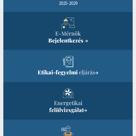
2025-2029
E-Mérnök
Bejelentkezés
→
Etikai-fegyelmi
eljárás
→
Energetikai
felülvizsgálat
→