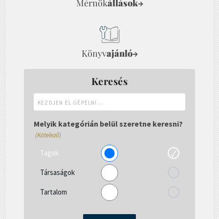
Mérnök
állások
→
Könyv
ajánló
→
Keresés
Kezdjen
el
gépelni...
Melyik kategórián belül szeretne keresni?
(Kötelező)
Tagok
Társaságok
Tartalom