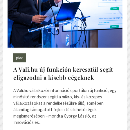
piac
A Vali.hu új funkción keresztül segít
eligazodni a kisebb cégeknek
A Vali.hu vállalkozói információs portálon új funkció, egy
minősítő rendszer segíti a mikro, kis- és közepes
vállalkozásokat a rendelkezésükre álló, zömében
államilag támogatott fejlesztési lehetőségek
megismerésében – mondta György László, az
Innovációs és...