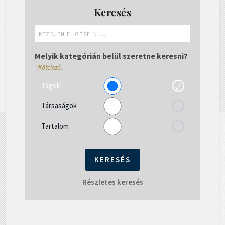
Keresés
Kezdjen
el
gépelni...
Melyik kategórián belül szeretne keresni?
(Kötelező)
Tagok
Társaságok
Tartalom
Részletes keresés