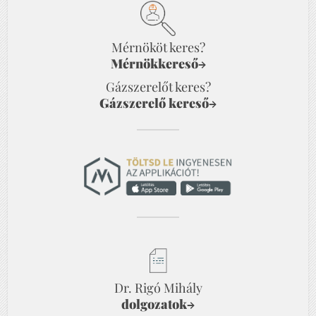
Mérnököt keres?
Mérnökkereső
→
Gázszerelőt keres?
Gázszerelő kereső
→
Dr. Rigó Mihály
dolgozatok
→