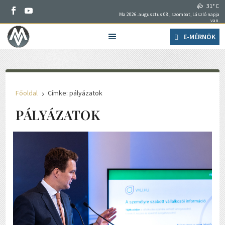
31° C
Ma 2026. augusztus 08., szombat, László napja
van.
E-MÉRNÖK
Főoldal
Címke: pályázatok
5
PÁLYÁZATOK