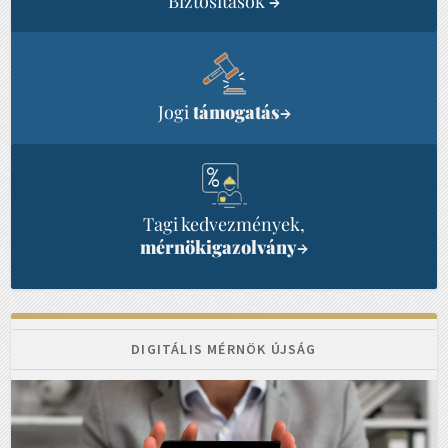
Biztosítások
→
Jogi
támogatás
→
Tagi kedvezmények,
mérnökigazolvány
→
DIGITÁLIS MÉRNÖK ÚJSÁG