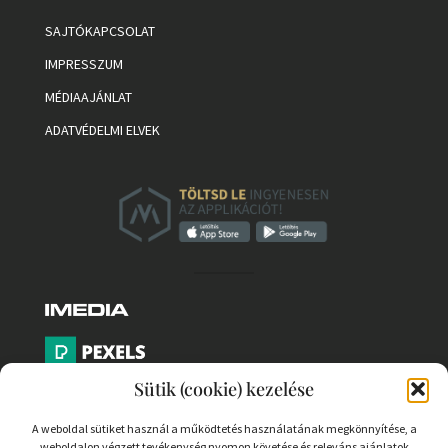
SAJTÓKAPCSOLAT
IMPRESSZUM
MÉDIAAJÁNLAT
ADATVÉDELMI ELVEK
Sütik (cookie) kezelése
A weboldal sütiket használ a működtetés használatának megkönnyítése, a
weboldalon végzett tevékenység nyomon követése és releváns ajánlatok