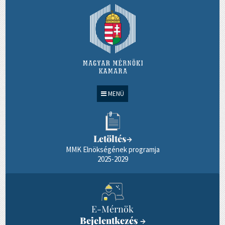
MENÜ
Letöltés
→
MMK Elnökségének programja
2025-2029
E-Mérnök
Bejelentkezés
→