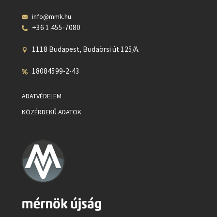
info@mmk.hu
+36 1 455-7080
1118 Budapest, Budaörsi út 125/A.
18084599-2-43
ADATVÉDELEM
KÖZÉRDEKŰ ADATOK