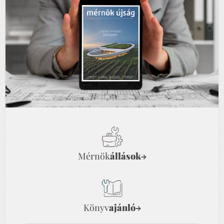
Mérnök
állások
→
Könyv
ajánló
→