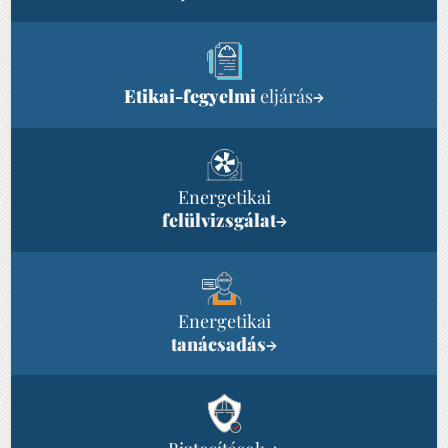
Etikai-fegyelmi
eljárás
→
Energetikai
felülvizsgálat
→
Energetikai
tanácsadás
→