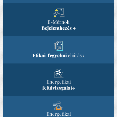
E-Mérnök
Bejelentkezés
→
Etikai-fegyelmi
eljárás
→
Energetikai
felülvizsgálat
→
Energetikai