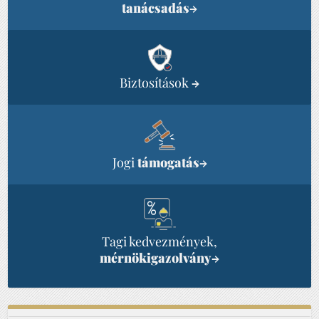
tanácsadás
→
Biztosítások
→
Jogi
támogatás
→
Tagi kedvezmények,
mérnökigazolvány
→