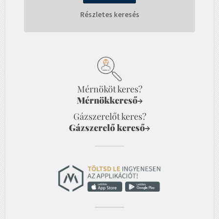
Részletes keresés
Mérnököt keres?
Mérnökkereső
→
Gázszerelőt keres?
Gázszerelő kereső
→