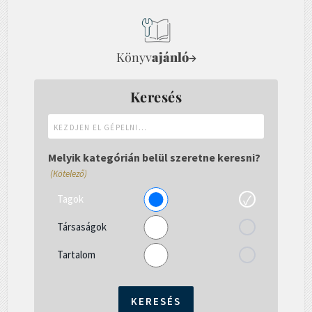
Könyv
ajánló
→
Keresés
Kezdjen
el
gépelni...
Melyik kategórián belül szeretne keresni?
(Kötelező)
Tagok
Társaságok
Tartalom