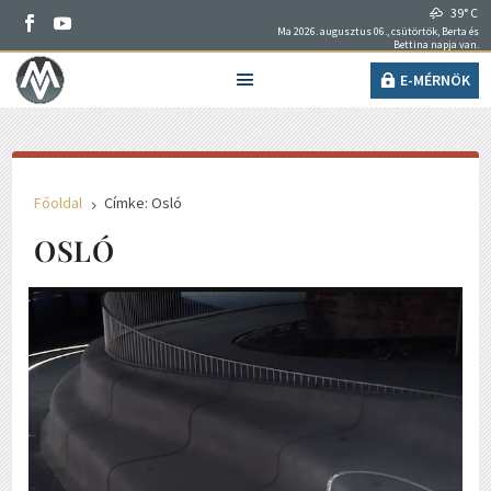
39° C
Ma 2026. augusztus 06., csütörtök, Berta és
Bettina napja van.
E-MÉRNÖK
Főoldal
Címke: Osló
5
OSLÓ