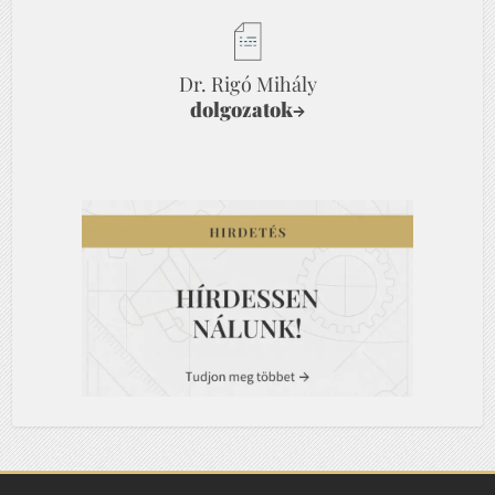
Dr. Rigó Mihály
dolgozatok
→