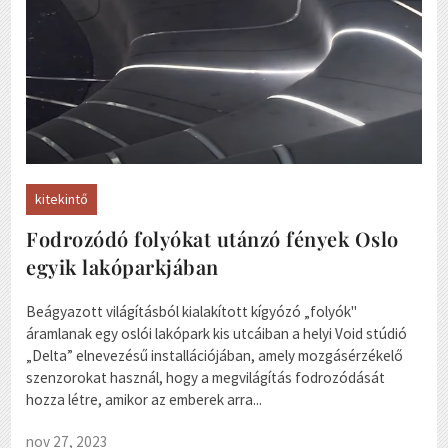
kitekintő
Fodrozódó folyókat utánzó fények Oslo
egyik lakóparkjában
Beágyazott világításból kialakított kígyózó „folyók"
áramlanak egy oslói lakópark kis utcáiban a helyi Void stúdió
„Delta” elnevezésű installációjában, amely mozgásérzékelő
szenzorokat használ, hogy a megvilágítás fodrozódását
hozza létre, amikor az emberek arra...
nov 27, 2023