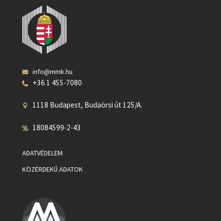
info@mmk.hu
+36 1 455-7080
1118 Budapest, Budaörsi út 125/A.
18084599-2-43
ADATVÉDELEM
KÖZÉRDEKŰ ADATOK