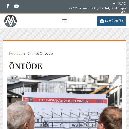
31° C
Ma 2026. augusztus 08., szombat, László napja
van.
E-MÉRNÖK
Főoldal
Címke: Öntöde
5
ÖNTÖDE