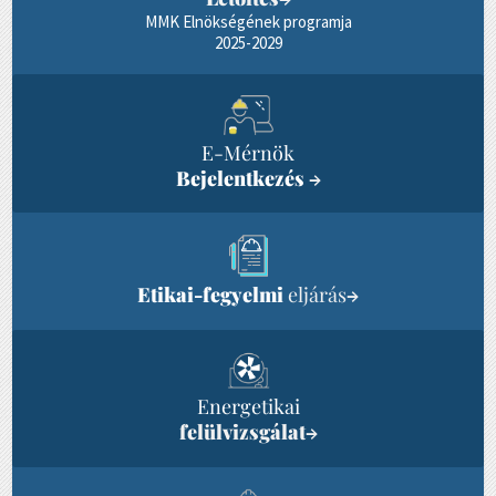
MMK Elnökségének programja
2025-2029
E-Mérnök
Bejelentkezés
→
Etikai-fegyelmi
eljárás
→
Energetikai
felülvizsgálat
→