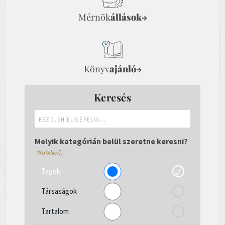
Mérnök
állások
→
Könyv
ajánló
→
Keresés
Kezdjen
el
gépelni...
Melyik kategórián belül szeretne keresni?
(Kötelező)
Tagok
Társaságok
Tartalom