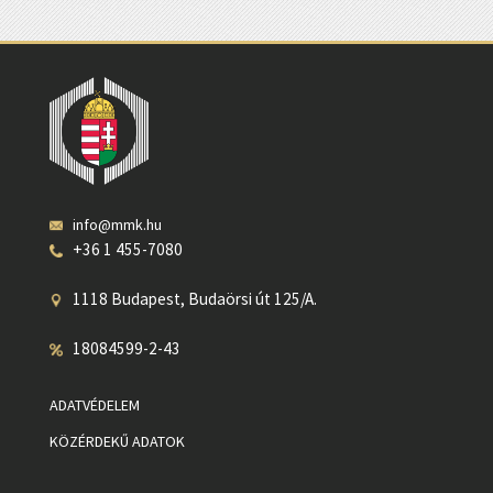
info@mmk.hu
+36 1 455-7080
1118 Budapest, Budaörsi út 125/A.
18084599-2-43
ADATVÉDELEM
KÖZÉRDEKŰ ADATOK