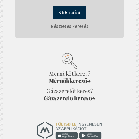
Részletes keresés
Mérnököt keres?
Mérnökkereső
→
Gázszerelőt keres?
Gázszerelő kereső
→