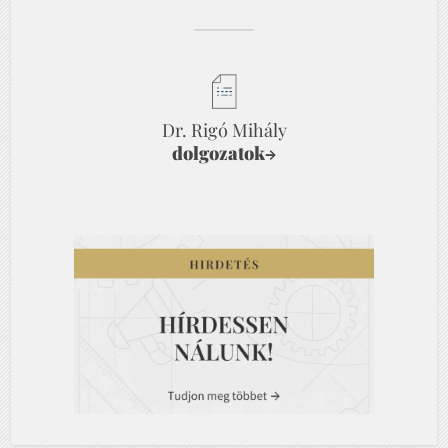
Dr. Rigó Mihály
dolgozatok
→