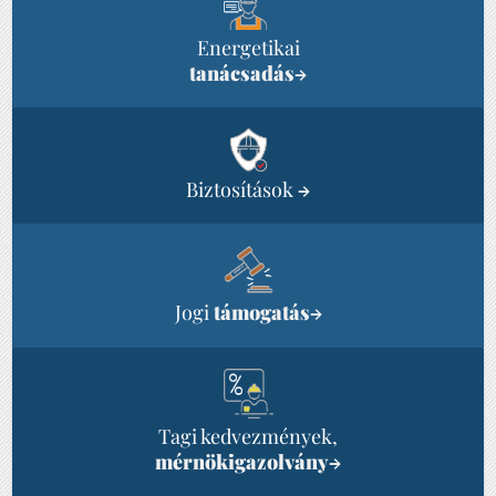
Energetikai
tanácsadás
→
Biztosítások
→
Jogi
támogatás
→
Tagi kedvezmények,
mérnökigazolvány
→