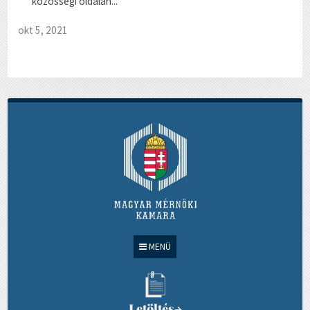
közösségi oldalán...
okt 5, 2021
MENÜ
Letöltés
→