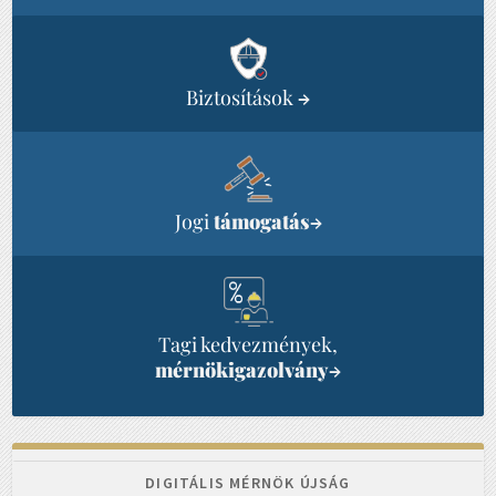
Biztosítások
→
Jogi
támogatás
→
Tagi kedvezmények,
mérnökigazolvány
→
DIGITÁLIS MÉRNÖK ÚJSÁG