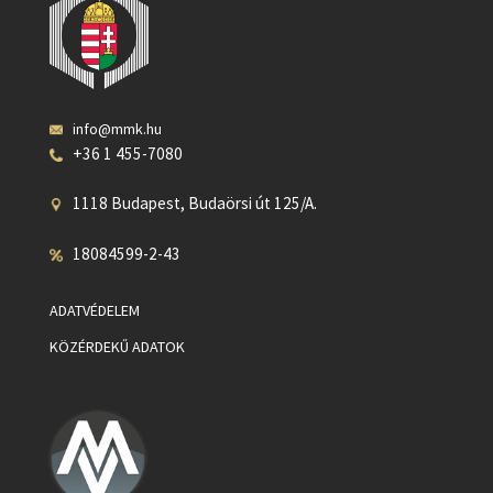
info@mmk.hu
+36 1 455-7080
1118 Budapest, Budaörsi út 125/A.
18084599-2-43
ADATVÉDELEM
KÖZÉRDEKŰ ADATOK