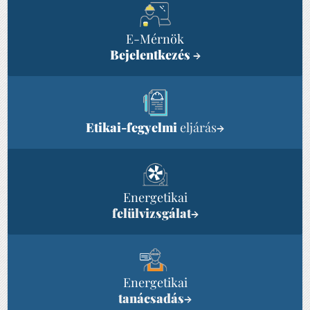
E-Mérnök
Bejelentkezés
→
Etikai-fegyelmi
eljárás
→
Energetikai
felülvizsgálat
→
Energetikai
tanácsadás
→