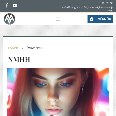
23° C
Ma 2026. augusztus 08., szombat, László napja
van.
E-MÉRNÖK
Főoldal
Címke: NMHH
5
NMHH