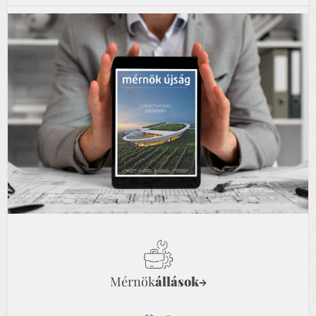
Mérnök
állások
→