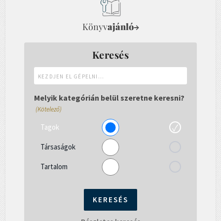
Könyv
ajánló
→
Keresés
Kezdjen
el
gépelni...
Melyik kategórián belül szeretne keresni?
(Kötelező)
Tagok
Társaságok
Tartalom