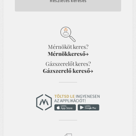
Részletes keresés
Mérnököt keres?
Mérnökkereső
→
Gázszerelőt keres?
Gázszerelő kereső
→