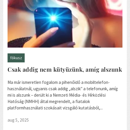
fókusz
Csak addig nem kütyüzünk, amíg alszunk
Ma már ismeretlen fogalom a pihenőidő a mobiltelefon-
használatnál, ugyanis csak addig „alszik" a telefonunk, amíg
mi is alszunk – derült ki a Nemzeti Média- és Hírközlési
Hatóság (NMHH) által megrendelt, a fiatalok
platformhasználati szokásait vizsgáló kutatásból,...
aug 5, 2025