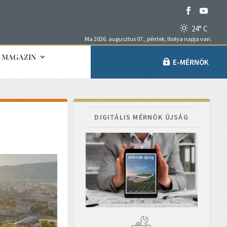
24° C
Ma 2026. augusztus 07., péntek, Ibolya napja van.
MAGAZIN
E-MÉRNÖK
DIGITÁLIS MÉRNÖK ÚJSÁG