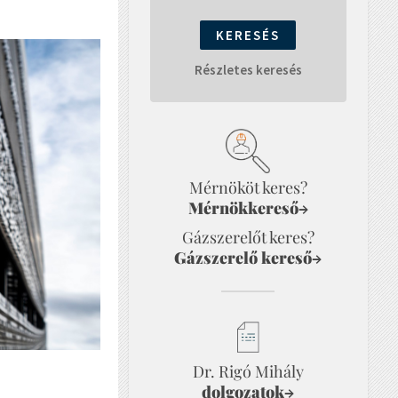
Részletes keresés
Mérnököt keres?
Mérnökkereső
→
Gázszerelőt keres?
Gázszerelő kereső
→
Dr. Rigó Mihály
dolgozatok
→