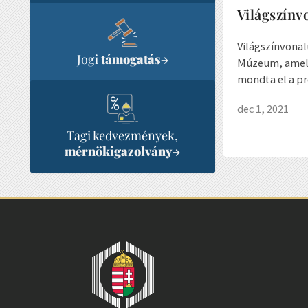
Világszínv
Világszínvonal
Jogi
támogatás
→
Múzeum, amely
mondta el a pr
dec 1, 2021
Tagi kedvezmények,
mérnökigazolvány
→