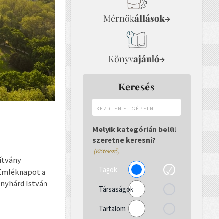
Mérnök
állások
→
Könyv
ajánló
→
Keresés
Kezdjen
el
gépelni...
Melyik kategórián belül
szeretne keresni?
(Kötelező)
ítvány
Tagok
 Emléknapot a
nyhárd István
Társaságok
Tartalom