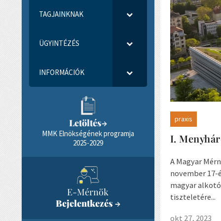
TAGJAINKNAK
ÜGYINTÉZÉS
INFORMÁCIÓK
praxis
Letöltés
→
MMK Elnökségének programja
I. Menyhá
2025-2029
A Magyar Mérn
november 17-é
magyar alkotó
E-Mérnök
tiszteletére...
Bejelentkezés
→
okt 27, 2023