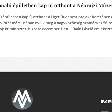
onalú épületben kap új otthont a Néprajzi Múz
ú épületben kap új otthont a Liget Budapest projekt keretében 
 2022 márciusában nyílik meg a nagyközönség számára az 56-os
ojekt miniszteri biztosa december 1-én. Baán László emlékeztete