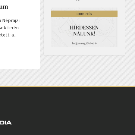
eum
a Néprajzi
ok terén –
tt: a...