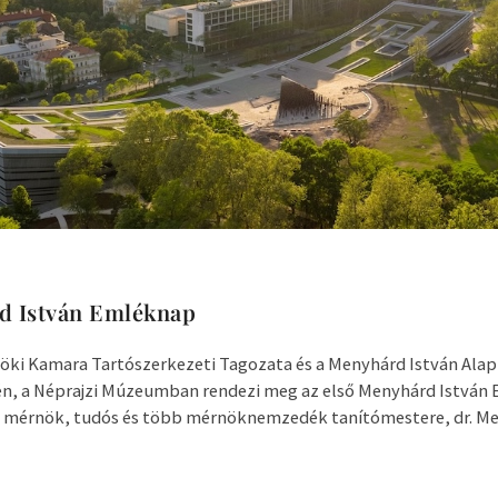
rd István Emléknap
öki Kamara Tartószerkezeti Tagozata és a Menyhárd István Alap
n, a Néprajzi Múzeumban rendezi meg az első Menyhárd István
 mérnök, tudós és több mérnöknemzedék tanítómestere, dr. Me