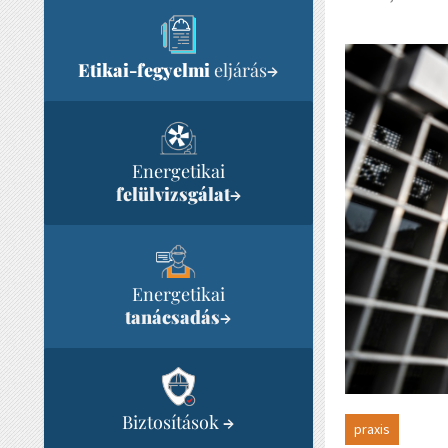
Etikai-fegyelmi
eljárás
→
Energetikai
felülvizsgálat
→
Energetikai
tanácsadás
→
Biztosítások
→
praxis