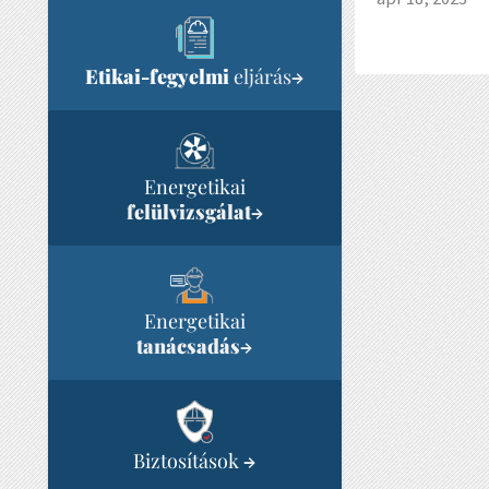
Etikai-fegyelmi
eljárás
→
Energetikai
felülvizsgálat
→
Energetikai
tanácsadás
→
Biztosítások
→