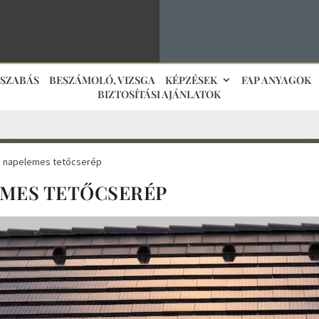
JSZABÁS
BESZÁMOLÓ, VIZSGA
KÉPZÉSEK
FAP ANYAGOK
BIZTOSÍTÁSI AJÁNLATOK
: napelemes tetőcserép
MES TETŐCSERÉP