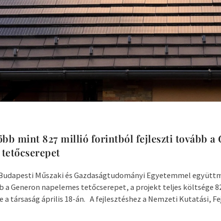
öbb mint 827 millió forintból fejleszti tovább a
tetőcserepet
 a Budapesti Műszaki és Gazdaságtudományi Egyetemmel együt
bb a Generon napelemes tetőcserepet, a projekt teljes költsége 8
e a társaság április 18-án. A fejlesztéshez a Nemzeti Kutatási, Fejl