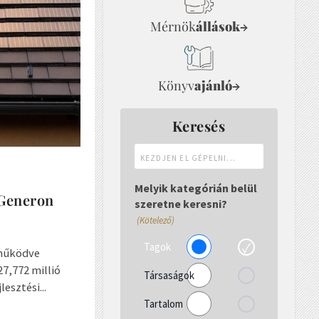
Mérnök
állások
→
Könyv
ajánló
→
Keresés
Kezdjen
el
gépelni...
Melyik kategórián belül
 Generon
szeretne keresni?
(Kötelező)
Tagok
tműködve
27,772 millió
Társaságok
esztési...
Tartalom