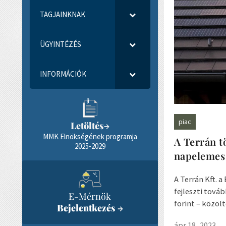
TAGJAINKNAK
ÜGYINTÉZÉS
INFORMÁCIÓK
piac
Letöltés
→
MMK Elnökségének programja
A Terrán t
2025-2029
napelemes 
A Terrán Kft.
fejleszti tová
E-Mérnök
forint – közölt
Bejelentkezés
→
ápr 18, 2023