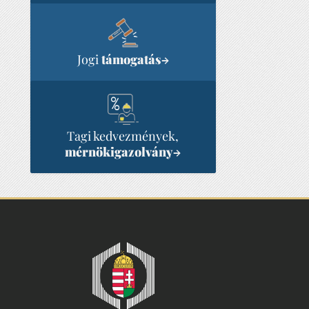
Jogi
támogatás
→
Tagi kedvezmények,
mérnökigazolvány
→