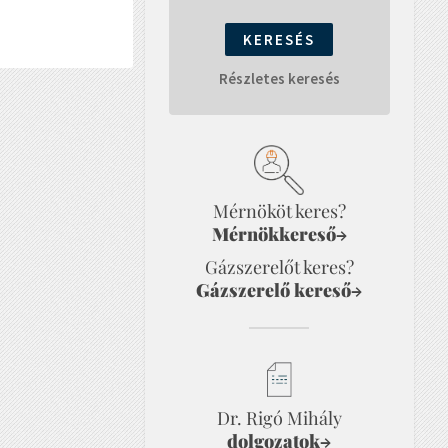
Részletes keresés
Mérnököt keres?
Mérnökkereső
→
Gázszerelőt keres?
Gázszerelő kereső
→
Dr. Rigó Mihály
dolgozatok
→