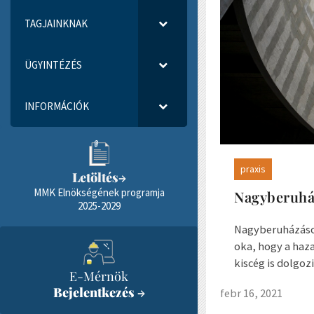
TAGJAINKNAK
ÜGYINTÉZÉS
INFORMÁCIÓK
praxis
Letöltés
→
MMK Elnökségének programja
Nagyberuhá
2025-2029
Nagyberuházások
oka, hogy a haz
kiscég is dolgoz
E-Mérnök
Bejelentkezés
→
febr 16, 2021