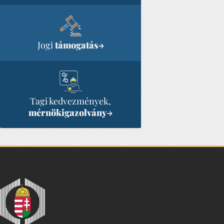
Jogi
támogatás
→
Tagi kedvezmények,
mérnökigazolvány
→