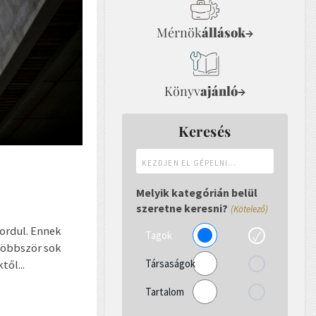
Mérnök
állások
→
Könyv
ajánló
→
Keresés
Kezdjen
el
gépelni...
Melyik kategórián belül
szeretne keresni?
(Kötelező)
ordul. Ennek
Tagok
gtöbbször sok
Társaságok
től...
Tartalom