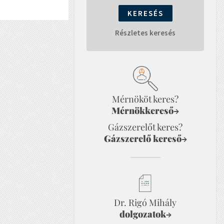
Részletes keresés
Mérnököt keres?
Mérnökkereső
→
Gázszerelőt keres?
Gázszerelő kereső
→
Dr. Rigó Mihály
dolgozatok
→