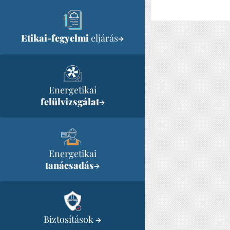
Etikai-fegyelmi
eljárás
→
Energetikai
felülvizsgálat
→
Energetikai
tanácsadás
→
Biztosítások
→