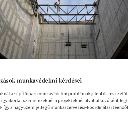
zások munkavédelmi kérdései
nál az építőipari munkavédelmi problémák jelentős része előf
ai gyakorlat szerint ezeknél a projekteknél alvállalkozóként le
ik így a nagyüzemi jellegű munkaszervezési-koordinálási teendők