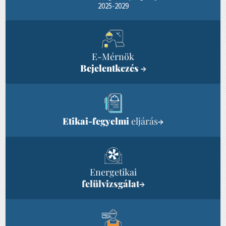
2025-2029
E-Mérnök
Bejelentkezés
→
Etikai-fegyelmi
eljárás
→
Energetikai
felülvizsgálat
→