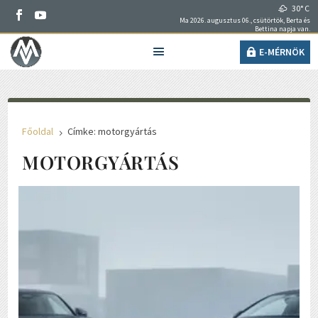
30° C
Ma 2026. augusztus 06., csütörtök, Berta és
Bettina napja van.
E-MÉRNÖK
Főoldal
Címke: motorgyártás
5
MOTORGYÁRTÁS