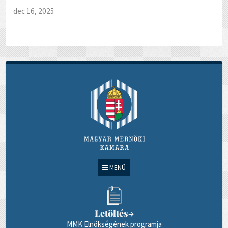
dec 16, 2025
MENÜ
Letöltés
→
MMK Elnökségének programja