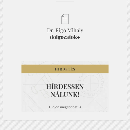
Dr. Rigó Mihály
dolgozatok
→