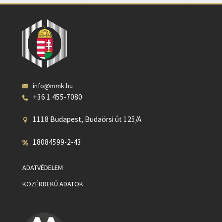
info@mmk.hu
+36 1 455-7080
1118 Budapest, Budaörsi út 125/A.
18084599-2-43
ADATVÉDELEM
KÖZÉRDEKŰ ADATOK