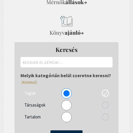
Mérnök
állások
→
Könyv
ajánló
→
Keresés
Kezdjen
el
gépelni...
Melyik kategórián belül szeretne keresni?
(Kötelező)
Tagok
Társaságok
Tartalom