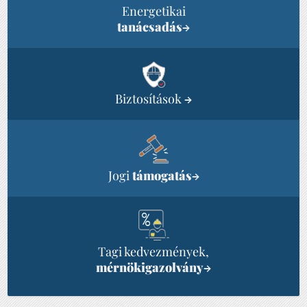
Energetikai
tanácsadás
→
Biztosítások
→
Jogi
támogatás
→
Tagi kedvezmények,
mérnökigazolvány
→