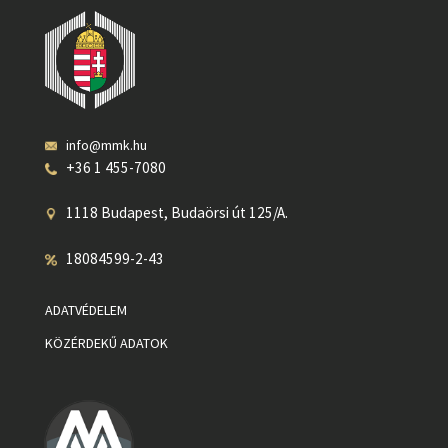
info@mmk.hu
+36 1 455-7080
1118 Budapest, Budaörsi út 125/A.
18084599-2-43
ADATVÉDELEM
KÖZÉRDEKŰ ADATOK