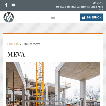
29° C
Ma 2026. augusztus 08., szombat, László napja
van.
E-MÉRNÖK
Főoldal
Címke: meva
5
MEVA