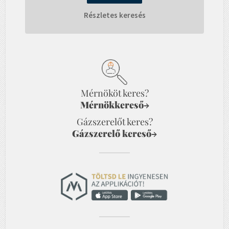
Részletes keresés
Mérnököt keres?
Mérnökkereső
→
Gázszerelőt keres?
Gázszerelő kereső
→