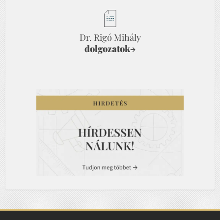
Dr. Rigó Mihály
dolgozatok
→