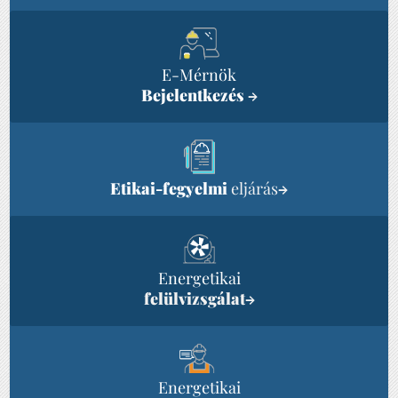
E-Mérnök
Bejelentkezés
→
Etikai-fegyelmi
eljárás
→
Energetikai
felülvizsgálat
→
Energetikai