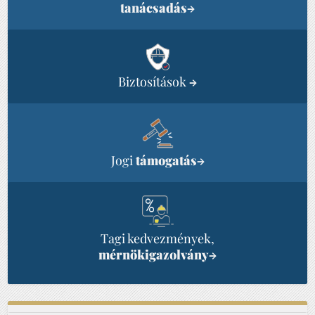
tanácsadás
→
Biztosítások
→
Jogi
támogatás
→
Tagi kedvezmények,
mérnökigazolvány
→