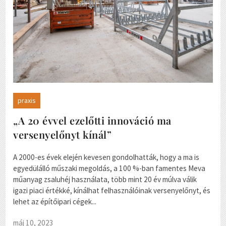
praxis
„A 20 évvel ezelőtti innováció ma
versenyelőnyt kínál”
A 2000-es évek elején kevesen gondolhatták, hogy a ma is
egyedülálló műszaki megoldás, a 100 %-ban famentes Meva
műanyag zsaluhéj használata, több mint 20 év múlva válik
igazi piaci értékké, kínálhat felhasználóinak versenyelőnyt, és
lehet az építőipari cégek...
máj 10, 2023