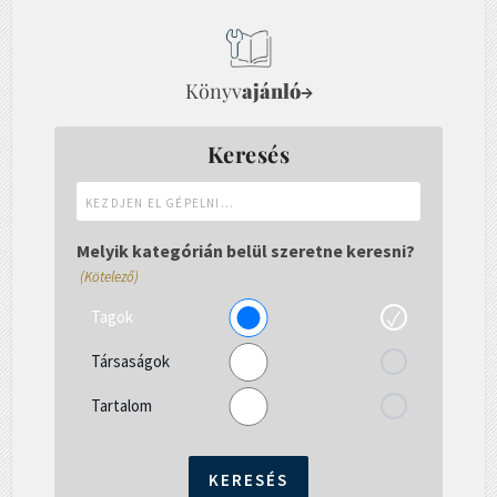
Könyv
ajánló
→
Keresés
Kezdjen
el
gépelni...
Melyik kategórián belül szeretne keresni?
(Kötelező)
Tagok
Társaságok
Tartalom