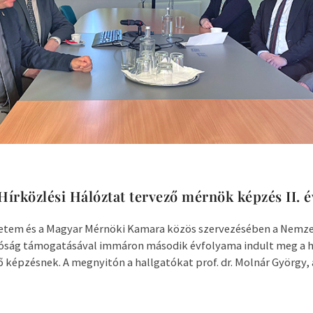
 Hírközlési Hálóztat tervező mérnök képzés II. 
etem és a Magyar Mérnöki Kamara közös szervezésében a Nemze
tóság támogatásával immáron második évfolyama indult meg a h
 képzésnek. A megnyitón a hallgatókat prof. dr. Molnár György,