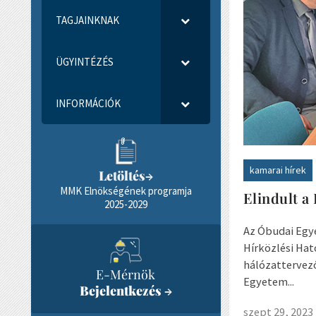
TAGJAINKNAK
ÜGYINTÉZÉS
INFORMÁCIÓK
kamarai hírek
Letöltés
→
MMK Elnökségének programja
Elindult a
2025-2029
Az Óbudai Egy
Hírközlési Ha
hálózattervező
E-Mérnök
Egyetem...
Bejelentkezés
→
szept 29, 2023