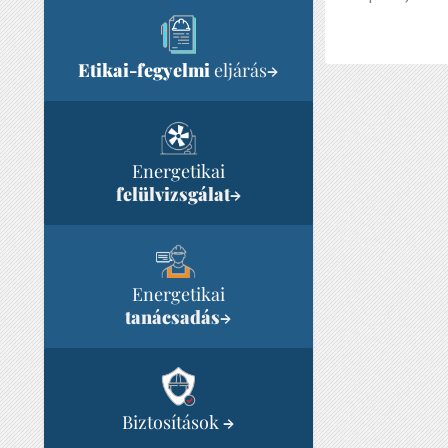
Etikai-fegyelmi
eljárás
→
Energetikai
felülvizsgálat
→
Energetikai
tanácsadás
→
Biztosítások
→