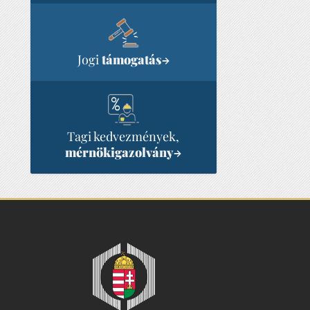
Jogi
támogatás
→
Tagi kedvezmények,
mérnökigazolvány
→