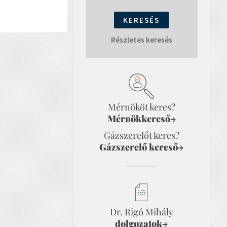
Részletes keresés
Mérnököt keres?
Mérnökkereső
→
Gázszerelőt keres?
Gázszerelő kereső
→
Dr. Rigó Mihály
dolgozatok
→