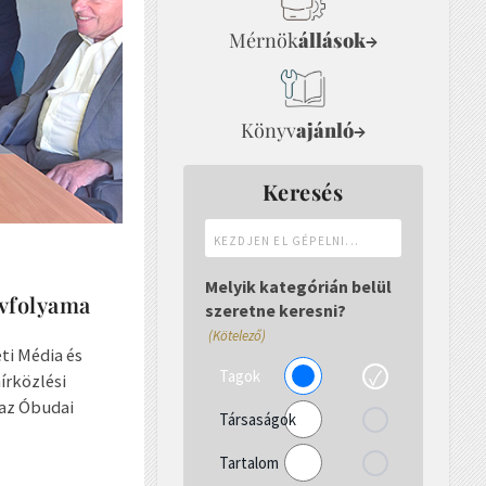
Mérnök
állások
→
Könyv
ajánló
→
Keresés
Kezdjen
el
gépelni...
Melyik kategórián belül
évfolyama
szeretne keresni?
(Kötelező)
ti Média és
Tagok
írközlési
 az Óbudai
Társaságok
Tartalom