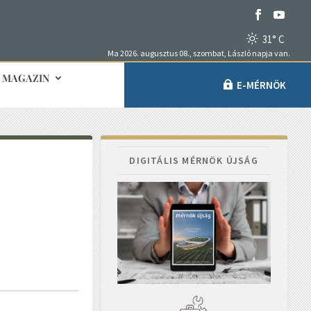
31° C
Ma 2026. augusztus 08., szombat, László napja van.
MAGAZIN
E-MÉRNÖK
DIGITÁLIS MÉRNÖK ÚJSÁG