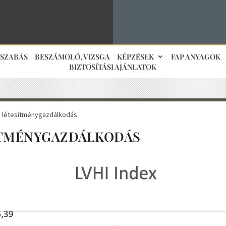
JSZABÁS
BESZÁMOLÓ, VIZSGA
KÉPZÉSEK
FAP ANYAGOK
BIZTOSÍTÁSI AJÁNLATOK
: létesítménygazdálkodás
ÍTMÉNYGAZDÁLKODÁS