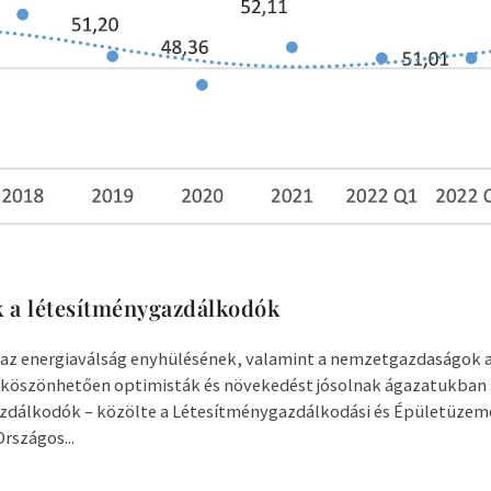
 a létesítménygazdálkodók
s az energiaválság enyhülésének, valamint a nemzetgazdaságok
köszönhetően optimisták és növekedést jósolnak ágazatukban 
zdálkodók – közölte a Létesítménygazdálkodási és Épületüzeme
rszágos...