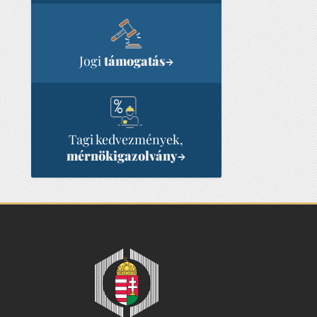
Jogi
támogatás
→
Tagi kedvezmények,
mérnökigazolvány
→