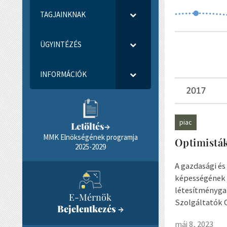
TAGJAINKNAK
ÜGYINTÉZÉS
INFORMÁCIÓK
piac
Letöltés
→
MMK Elnökségének programja
Optimisták
2025-2029
A gazdasági é
képességének 
létesítményga
E-Mérnök
Szolgáltatók O
Bejelentkezés
→
máj 8, 2023