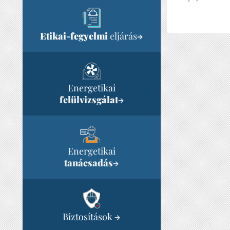
Etikai-fegyelmi
eljárás
→
Energetikai
felülvizsgálat
→
Energetikai
tanácsadás
→
Biztosítások
→