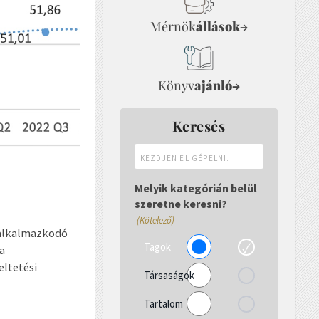
Mérnök
állások
→
Könyv
ajánló
→
Keresés
Kezdjen
el
gépelni...
Melyik kategórián belül
szeretne keresni?
(Kötelező)
 alkalmazkodó
Tagok
a
ltetési
Társaságok
Tartalom