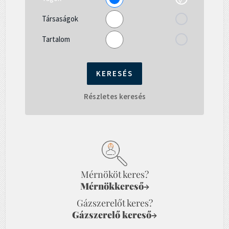
Társaságok
Tartalom
Részletes keresés
Mérnököt keres?
Mérnökkereső
→
Gázszerelőt keres?
Gázszerelő kereső
→