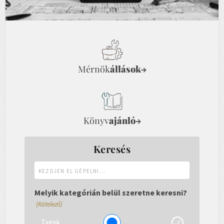
Mérnök
állások
→
Könyv
ajánló
→
Keresés
Kezdjen
el
gépelni...
Melyik kategórián belül szeretne keresni?
(Kötelező)
Tagok