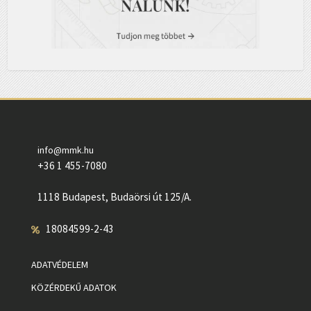
info@mmk.hu
+36 1 455-7080
1118 Budapest, Budaörsi út 125/A.
18084599-2-43
ADATVÉDELEM
KÖZÉRDEKŰ ADATOK