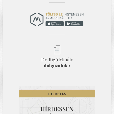
Dr. Rigó Mihály
dolgozatok
→