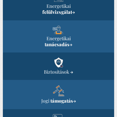
Energetikai
felülvizsgálat
→
Energetikai
tanácsadás
→
Biztosítások
→
Jogi
támogatás
→