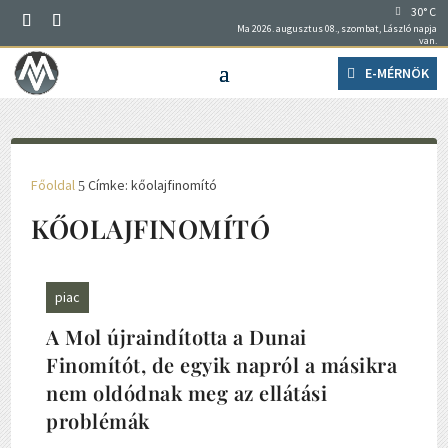
30° C
Ma 2026. augusztus 08., szombat, László napja
van.
E-MÉRNÖK
Főoldal
Címke: kőolajfinomító
5
KŐOLAJFINOMÍTÓ
piac
A Mol újraindította a Dunai
Finomítót, de egyik napról a másikra
nem oldódnak meg az ellátási
problémák