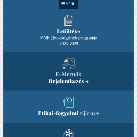
MENÜ
Letöltés
→
MMK Elnökségének programja
2025-2029
E-Mérnök
Bejelentkezés
→
Etikai-fegyelmi
eljárás
→