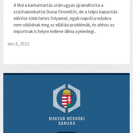
A Mol a karbantartás után ugyan újraindította a
százhalombattai Dunai Finomítót, de a teljes kapacitás
elérése több hetes folyamat, egyik napról a másikra
nem oldódnak meg az ellátási problémák, és ahhoz az
importnak is helyre kellene állnia a jelenlegi...
dec 6, 2022