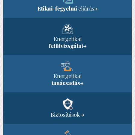
Etikai-fegyelmi
eljárás
→
Energetikai
felülvizsgálat
→
Energetikai
tanácsadás
→
Biztosítások
→