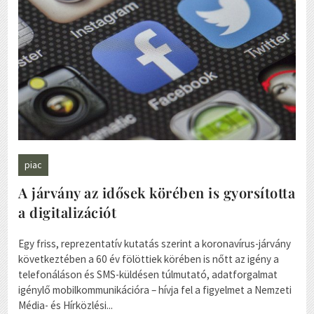
piac
A járvány az idősek körében is gyorsította
a digitalizációt
Egy friss, reprezentatív kutatás szerint a koronavírus-járvány
következtében a 60 év fölöttiek körében is nőtt az igény a
telefonáláson és SMS-küldésen túlmutató, adatforgalmat
igénylő mobilkommunikációra – hívja fel a figyelmet a Nemzeti
Média- és Hírközlési...