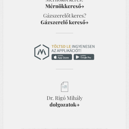
Mérnökkereső
→
Gázszerelőt keres?
Gázszerelő kereső
→
Dr. Rigó Mihály
dolgozatok
→