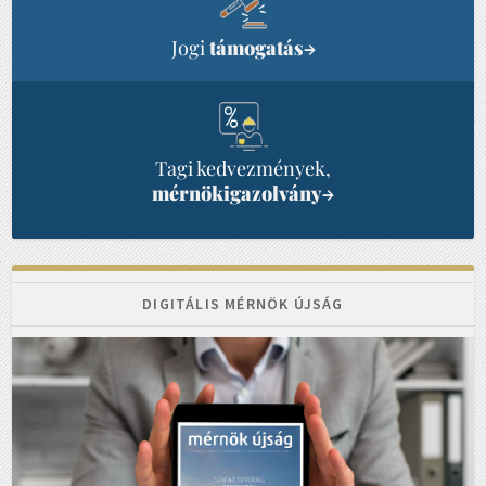
Jogi
támogatás
→
Tagi kedvezmények,
mérnökigazolvány
→
DIGITÁLIS MÉRNÖK ÚJSÁG