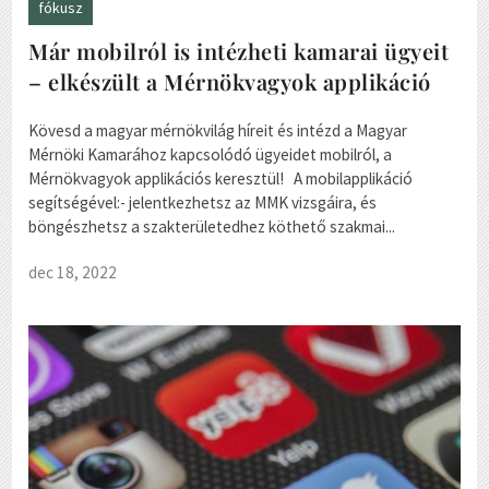
fókusz
Már mobilról is intézheti kamarai ügyeit
– elkészült a Mérnökvagyok applikáció
Kövesd a magyar mérnökvilág híreit és intézd a Magyar
Mérnöki Kamarához kapcsolódó ügyeidet mobilról, a
Mérnökvagyok applikációs keresztül! A mobilapplikáció
segítségével:- jelentkezhetsz az MMK vizsgáira, és
böngészhetsz a szakterületedhez köthető szakmai...
dec 18, 2022