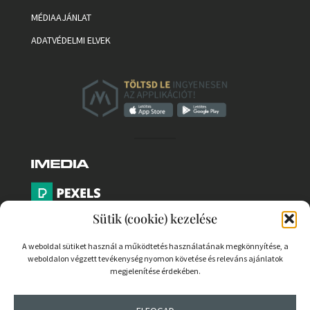
MÉDIAAJÁNLAT
ADATVÉDELMI ELVEK
Sütik (cookie) kezelése
A weboldal sütiket használ a működtetés használatának megkönnyítése, a
weboldalon végzett tevékenység nyomon követése és releváns ajánlatok
PARTNEREK
megjelenítése érdekében.
COOKIE SZABÁLYZAT