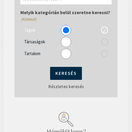
el
gépelni...
Melyik kategórián belül szeretne keresni?
(Kötelező)
Tagok
Társaságok
Tartalom
Részletes keresés
Mérnököt keres?