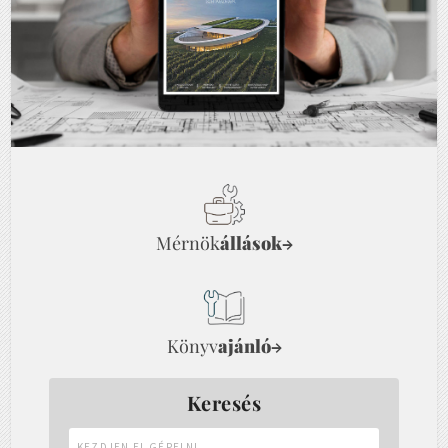
Mérnök
állások
→
Könyv
ajánló
→
Keresés
Kezdjen