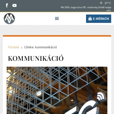
27° C
Ma 2026. augusztus 09., vasárnap, Emőd napja
van.
E-MÉRNÖK
Főoldal
Címke: kommunikáció
5
KOMMUNIKÁCIÓ