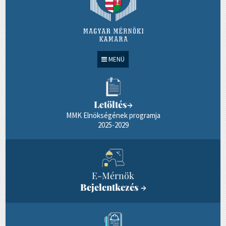
MENÜ
Letöltés
→
MMK Elnökségének programja
2025-2029
E-Mérnök
Bejelentkezés
→