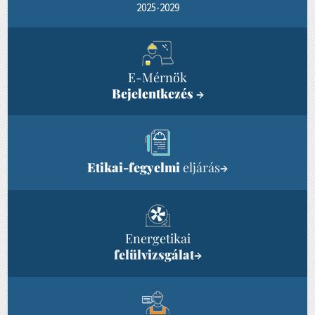
2025-2029
E-Mérnök
Bejelentkezés
→
Etikai-fegyelmi
eljárás
→
Energetikai
felülvizsgálat
→