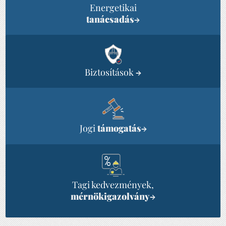
Energetikai
tanácsadás
→
Biztosítások
→
Jogi
támogatás
→
Tagi kedvezmények,
mérnökigazolvány
→