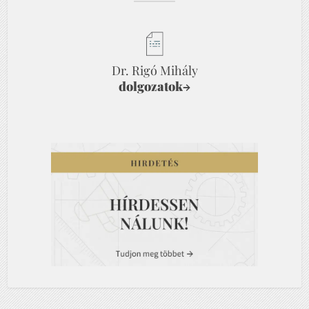
Dr. Rigó Mihály
dolgozatok
→