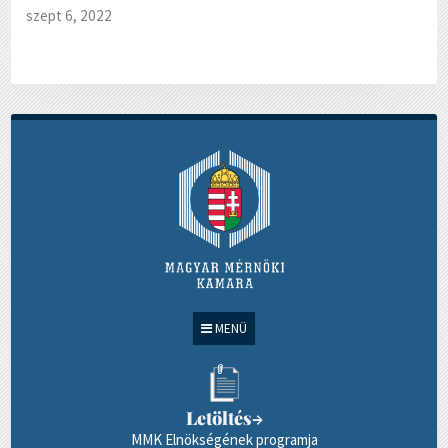
szept 6, 2022
MENÜ
Letöltés
→
MMK Elnökségének programja