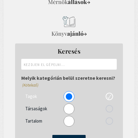
Mérnök
állások
→
Könyv
ajánló
→
Keresés
Kezdjen
el
gépelni...
Melyik kategórián belül szeretne keresni?
(Kötelező)
Tagok
Társaságok
Tartalom