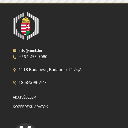
info@mmk.hu
+36 1 455-7080
1118 Budapest, Budaörsi út 125/A.
18084599-2-43
ADATVÉDELEM
KÖZÉRDEKŰ ADATOK