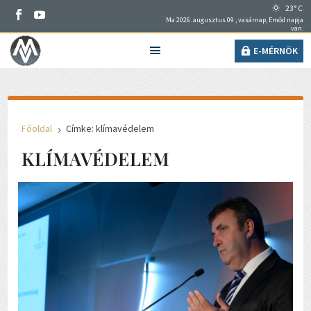
23° C
Ma 2026. augusztus 09., vasárnap, Emőd napja
van.
E-MÉRNÖK
Főoldal
Címke: klímavédelem
5
KLÍMAVÉDELEM