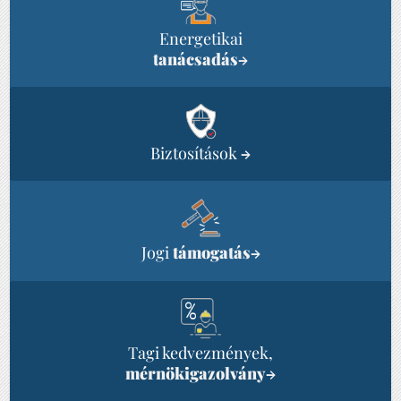
Energetikai
tanácsadás
→
Biztosítások
→
Jogi
támogatás
→
Tagi kedvezmények,
mérnökigazolvány
→