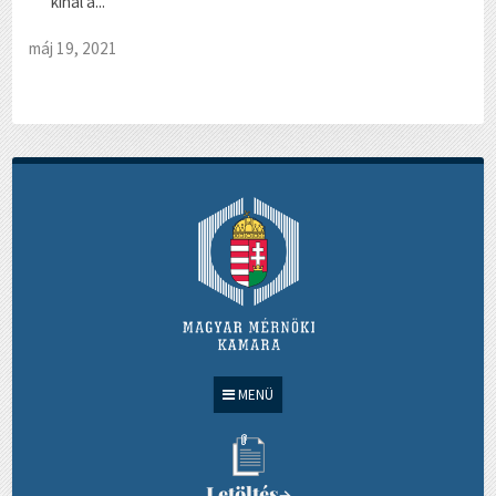
kínál a...
máj 19, 2021
MENÜ
Letöltés
→