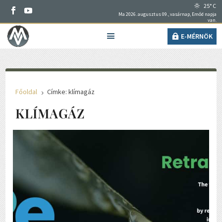
25° C
Ma 2026. augusztus 09., vasárnap, Emőd napja
van.
E-MÉRNÖK
Főoldal
Címke: klímagáz
5
KLÍMAGÁZ