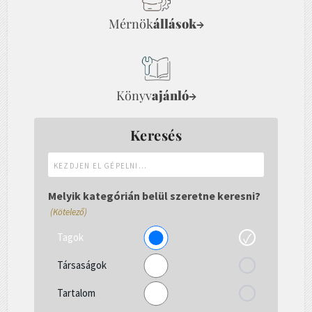
Mérnök
állások
→
Könyv
ajánló
→
Keresés
Kezdjen
el
gépelni...
Melyik kategórián belül szeretne keresni?
(Kötelező)
Tagok
Társaságok
Tartalom