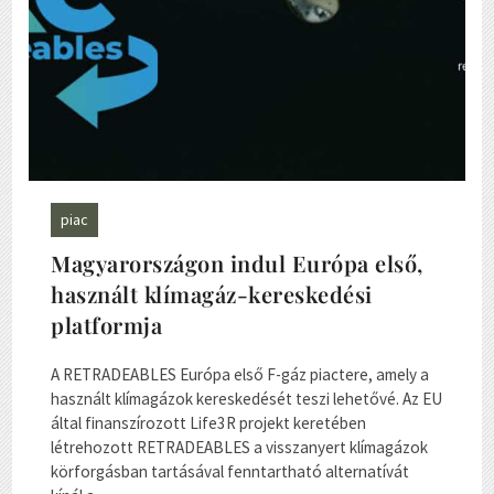
piac
Magyarországon indul Európa első,
használt klímagáz-kereskedési
platformja
A RETRADEABLES Európa első F-gáz piactere, amely a
használt klímagázok kereskedését teszi lehetővé. Az EU
által finanszírozott Life3R projekt keretében
létrehozott RETRADEABLES a visszanyert klímagázok
körforgásban tartásával fenntartható alternatívát