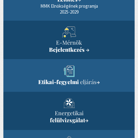
MMK Elnökségének programja
2025-2029
E-Mérnök
Bejelentkezés
→
Etikai-fegyelmi
eljárás
→
Energetikai
felülvizsgálat
→