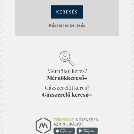
Részletes keresés
Mérnököt keres?
Mérnökkereső
→
Gázszerelőt keres?
Gázszerelő kereső
→