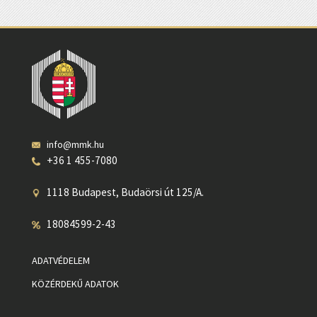
info@mmk.hu
+36 1 455-7080
1118 Budapest, Budaörsi út 125/A.
18084599-2-43
ADATVÉDELEM
KÖZÉRDEKŰ ADATOK