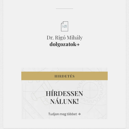
Dr. Rigó Mihály
dolgozatok
→