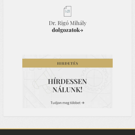
Dr. Rigó Mihály
dolgozatok
→