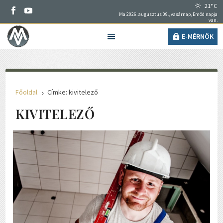
21° C
Ma 2026. augusztus 09., vasárnap, Emőd napja
van.
E-MÉRNÖK
Főoldal
Címke: kivitelező
5
KIVITELEZŐ