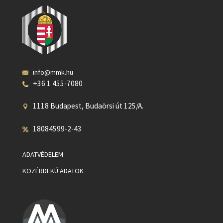
info@mmk.hu
+36 1 455-7080
1118 Budapest, Budaörsi út 125/A.
18084599-2-43
ADATVÉDELEM
KÖZÉRDEKŰ ADATOK