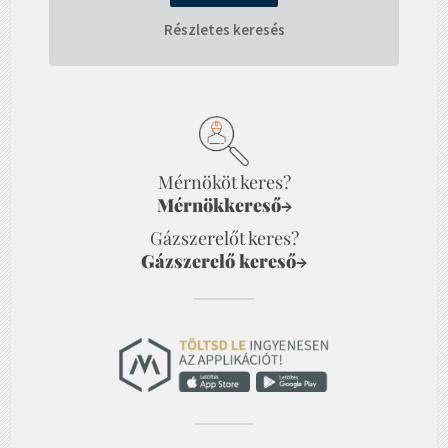
Részletes keresés
Mérnököt keres?
Mérnökkereső
→
Gázszerelőt keres?
Gázszerelő kereső
→