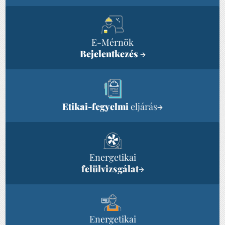
E-Mérnök
Bejelentkezés
→
Etikai-fegyelmi
eljárás
→
Energetikai
felülvizsgálat
→
Energetikai