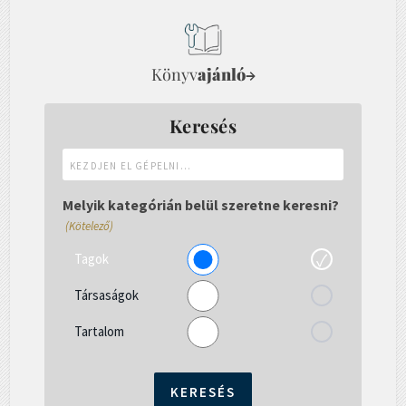
Könyv
ajánló
→
Keresés
Kezdjen
el
gépelni...
Melyik kategórián belül szeretne keresni?
(Kötelező)
Tagok
Társaságok
Tartalom