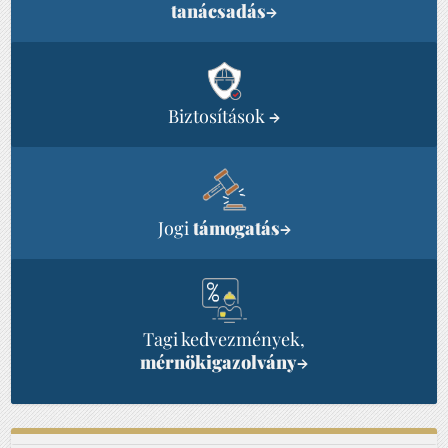
tanácsadás
→
Biztosítások
→
Jogi
támogatás
→
Tagi kedvezmények,
mérnökigazolvány
→