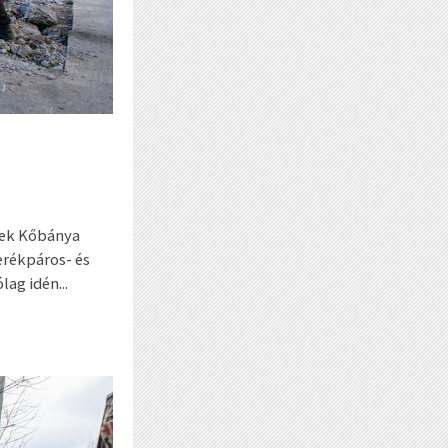
nek Kőbánya
erékpáros- és
ag idén...