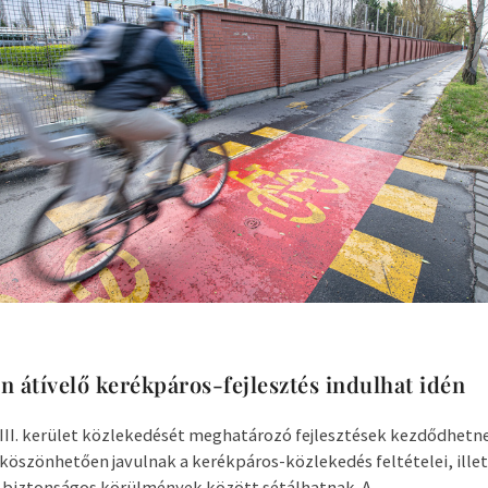
n átívelő kerékpáros-fejlesztés indulhat idén
s a XIII. kerület közlekedését meghatározó fejlesztések kezdődhetn
öszönhetően javulnak a kerékpáros-közlekedés feltételei, ille
s biztonságos körülmények között sétálhatnak. A...