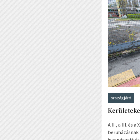
országjáró
Kerületeke
A II., a III. é
beruházásnak k
is rendezett é