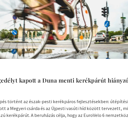
gedélyt kapott a Duna menti kerékpárút hiányz
pés történt az észak-pesti kerékpáros fejlesztésekben: útépítés
tt a Megyeri csárda és az Újpesti vasúti híd között tervezett, m
zú kerékpárút. A beruházás célja, hogy az EuroVelo 6 nemzetközi