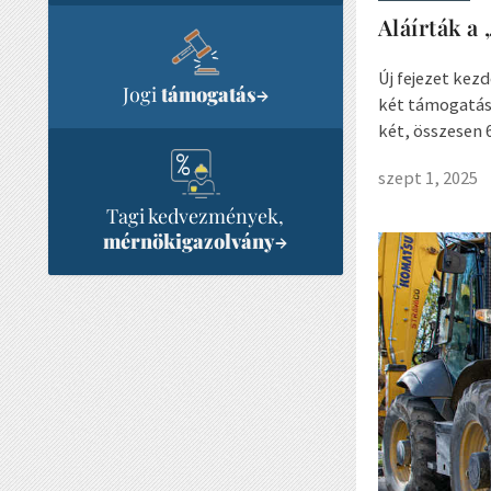
Aláírták a
Új fejezet kez
Jogi
támogatás
→
két támogatási
két, összesen 6
szept 1, 2025
Tagi kedvezmények,
mérnökigazolvány
→