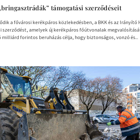
 „bringasztrádák” támogatási szerződéseit
dődik a fővárosi kerékpáros közlekedésben, a BKK és az Irányító 
 szerződést, amelyek új kerékpáros főútvonalak megvalósítását 
 milliárd forintos beruházás célja, hogy biztonságos, vonzó és...