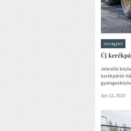
országjáró
Új kerékpá
Jelentős közle
kerékpárút-hál
gyalogosközlek
ápr 12, 2023