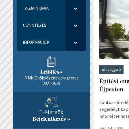
TAGJAINKNAK
ÜGYINTÉZÉS
INFORMÁCIÓK
országjáró
Letöltés
→
MMK Elnökségének programja
Építési en
2025-2029
Újpesten
Fontos előrelé
engedélyt kapo
E-Mérnök
kilométer hoss
Bejelentkezés
→
okt 14, 2025