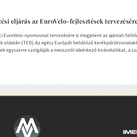
ési eljárás az EuroVelo-fejlesztések tervezésér
 EuroVelo-nyomvonal tervezésére is megjelent az ajánlati felhív
k oldalán (TED). Az egész Európát behálózó kerékpárútvonala
ek egyszerre szolgálják a messziről ideérkező kirándulókat, a sz