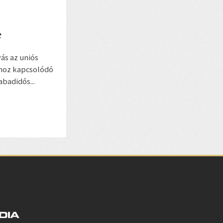
e
ás az uniós
khoz kapcsolódó
abadidős...