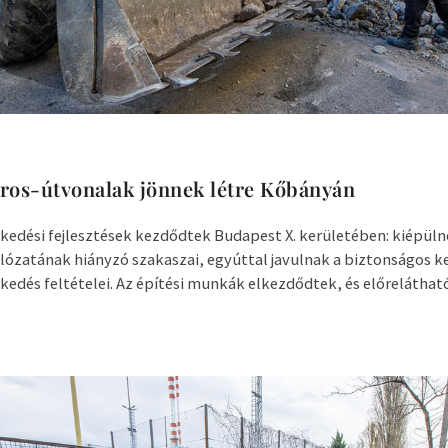
ros-útvonalak jönnek létre Kőbányán
kedési fejlesztések kezdődtek Budapest X. kerületében: kiépül
ózatának hiányzó szakaszai, egyúttal javulnak a biztonságos k
edés feltételei. Az építési munkák elkezdődtek, és előreláthatól