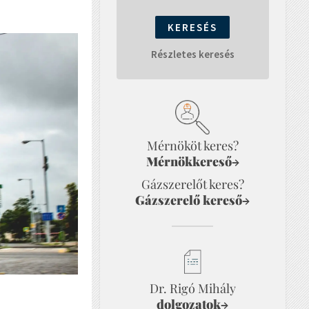
Részletes keresés
Mérnököt keres?
Mérnökkereső
→
Gázszerelőt keres?
Gázszerelő kereső
→
Dr. Rigó Mihály
dolgozatok
→