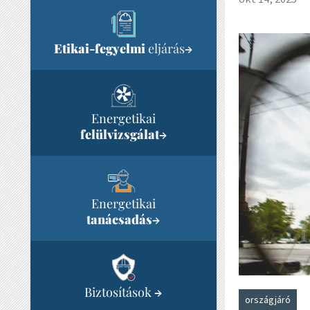
Etikai-fegyelmi
eljárás
→
Energetikai
felülvizsgálat
→
Energetikai
tanácsadás
→
Biztosítások
→
országjáró