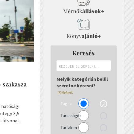
Mérnök
állások
→
Könyv
ajánló
→
Keresés
Kezdjen
el
gépelni...
Melyik kategórián belül
ó szakasza
szeretne keresni?
(Kötelező)
Tagok
i hatósági
integy 3,5
Társaságok
 útvonal...
Tartalom