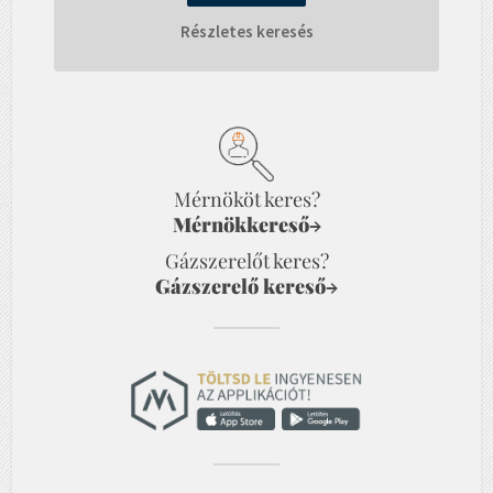
Részletes keresés
Mérnököt keres?
Mérnökkereső
→
Gázszerelőt keres?
Gázszerelő kereső
→