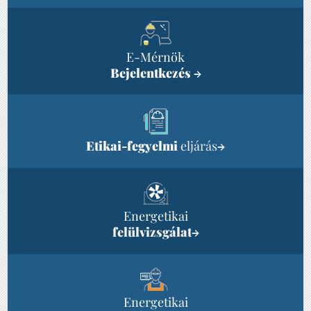
E-Mérnök
Bejelentkezés
→
Etikai-fegyelmi
eljárás
→
Energetikai
felülvizsgálat
→
Energetikai