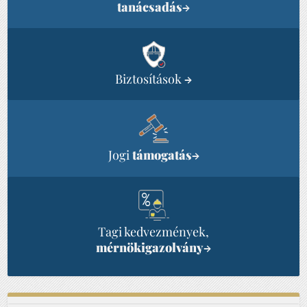
tanácsadás
→
Biztosítások
→
Jogi
támogatás
→
Tagi kedvezmények,
mérnökigazolvány
→