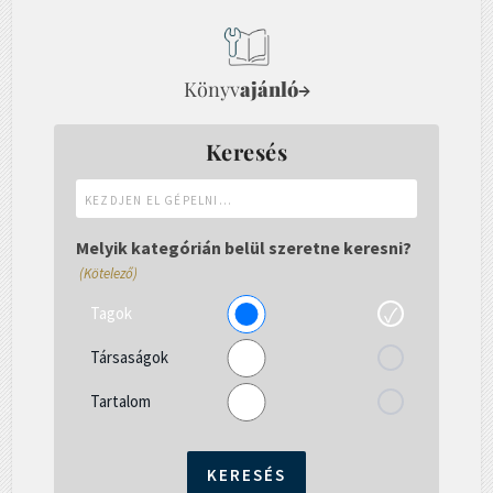
Könyv
ajánló
→
Keresés
Kezdjen
el
gépelni...
Melyik kategórián belül szeretne keresni?
(Kötelező)
Tagok
Társaságok
Tartalom