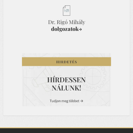
Dr. Rigó Mihály
dolgozatok
→