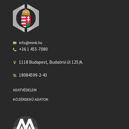
info@mmk.hu
+36 1 455-7080
1118 Budapest, Budaörsi út 125/A.
18084599-2-43
ADATVÉDELEM
KÖZÉRDEKŰ ADATOK