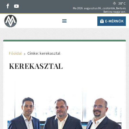
38° C
Ma 2026. augusztus 06., csütörtök, Berta és
Bettina napja van.
E-MÉRNÖK
Főoldal
Címke: kerekasztal
5
KEREKASZTAL