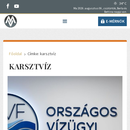
34° C
Ma 2026. augusztus 06., csütörtök, Berta és
Bettina napja van.
E-MÉRNÖK
Főoldal
Címke: karsztvíz
5
KARSZTVÍZ