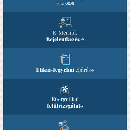
2025-2029
E-Mérnök
Bejelentkezés
→
Etikai-fegyelmi
eljárás
→
Energetikai
felülvizsgálat
→