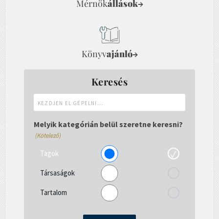
Mérnök
állások
→
Könyv
ajánló
→
Keresés
Kezdjen
el
gépelni...
Melyik kategórián belül szeretne keresni?
(Kötelező)
Tagok
Társaságok
Tartalom