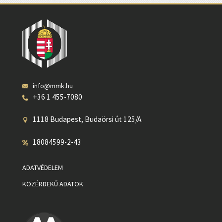
info@mmk.hu
+36 1 455-7080
1118 Budapest, Budaörsi út 125/A.
18084599-2-43
ADATVÉDELEM
KÖZÉRDEKŰ ADATOK