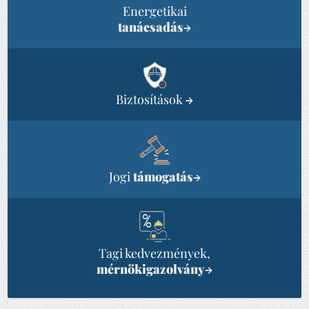
Energetikai
tanácsadás
→
Biztosítások
→
Jogi
támogatás
→
Tagi kedvezmények,
mérnökigazolvány
→