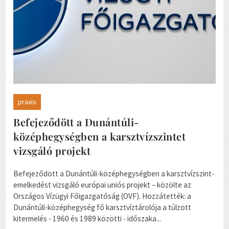
praxis
Befejeződött a Dunántúli-
középhegységben a karsztvízszintet
vizsgáló projekt
Befejeződött a Dunántúli-középhegységben a karsztvízszint-
emelkedést vizsgáló európai uniós projekt – közölte az
Országos Vízügyi Főigazgatóság (OVF). Hozzátették: a
Dunántúli-középhegység fő karsztvíztárolója a túlzott
kitermelés - 1960 és 1989 közötti - időszaka...