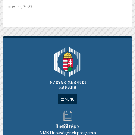
nov 10, 2023
MENÜ
Letöltés
→
MMK Elnökségének programja