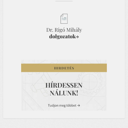
Dr. Rigó Mihály
dolgozatok
→