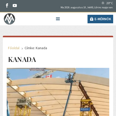
20° C
Ma 2026. augusztus 10., hétfő, Lőrinc napja van.
E-MÉRNÖK
Főoldal
Címke: Kanada
5
KANADA