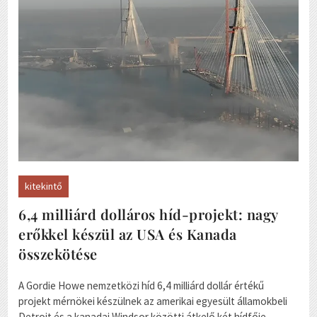
kitekintő
6,4 milliárd dolláros híd-projekt: nagy
erőkkel készül az USA és Kanada
összekötése
A Gordie Howe nemzetközi híd 6,4 milliárd dollár értékű
projekt mérnökei készülnek az amerikai egyesült államokbeli
Detroit és a kanadai Windsor közötti átkelő két hídfője