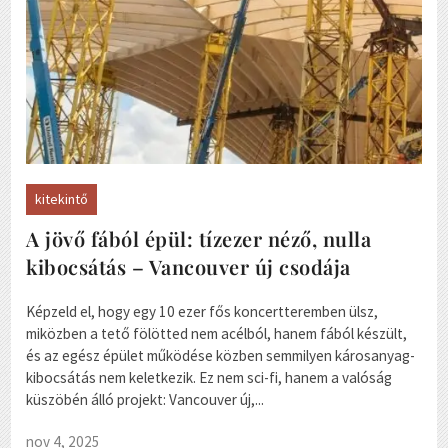
kitekintő
A jövő fából épül: tízezer néző, nulla
kibocsátás – Vancouver új csodája
Képzeld el, hogy egy 10 ezer fős koncertteremben ülsz,
miközben a tető fölötted nem acélból, hanem fából készült,
és az egész épület működése közben semmilyen károsanyag-
kibocsátás nem keletkezik. Ez nem sci-fi, hanem a valóság
küszöbén álló projekt: Vancouver új,...
nov 4, 2025