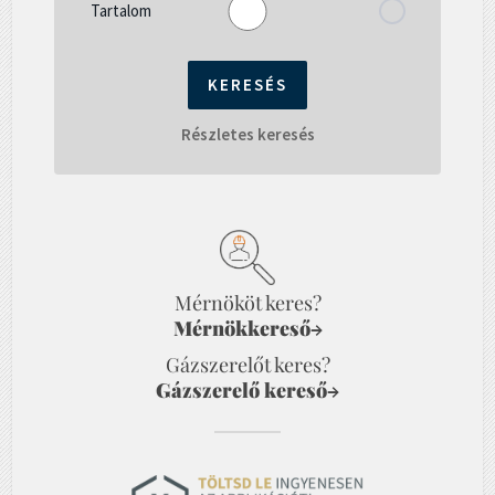
Tartalom
Részletes keresés
Mérnököt keres?
Mérnökkereső
→
Gázszerelőt keres?
Gázszerelő kereső
→