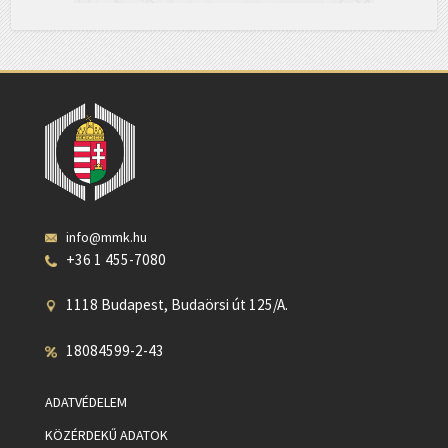
info@mmk.hu
+36 1 455-7080
1118 Budapest, Budaörsi út 125/A.
18084599-2-43
ADATVÉDELEM
KÖZÉRDEKŰ ADATOK