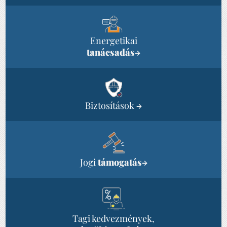
Energetikai
tanácsadás
→
Biztosítások
→
Jogi
támogatás
→
Tagi kedvezmények,