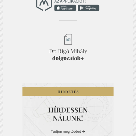
Dr. Rigó Mihály
dolgozatok
→