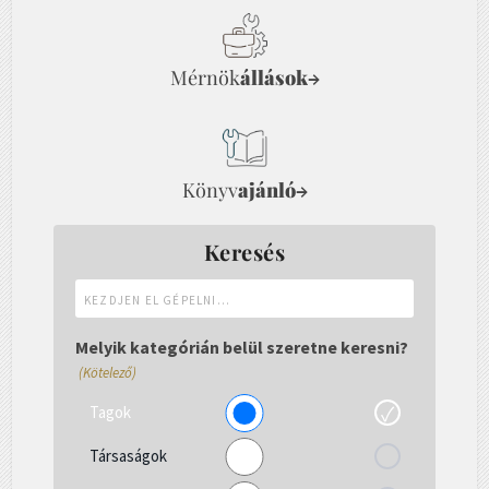
Mérnök
állások
→
Könyv
ajánló
→
Keresés
Kezdjen
el
gépelni...
Melyik kategórián belül szeretne keresni?
(Kötelező)
Tagok
Társaságok