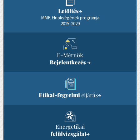
Letöltés
→
MMK Elnökségének programja
2025-2029
E-Mérnök
Bejelentkezés
→
Etikai-fegyelmi
eljárás
→
Energetikai
felülvizsgálat
→