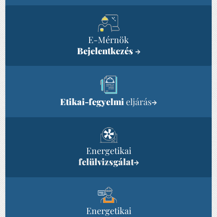
E-Mérnök
Bejelentkezés
→
Etikai-fegyelmi
eljárás
→
Energetikai
felülvizsgálat
→
Energetikai