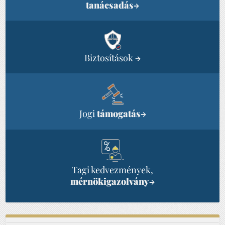
tanácsadás
→
Biztosítások
→
Jogi
támogatás
→
Tagi kedvezmények,
mérnökigazolvány
→