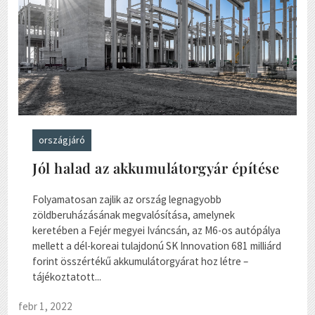
országjáró
Jól halad az akkumulátorgyár építése
Folyamatosan zajlik az ország legnagyobb
zöldberuházásának megvalósítása, amelynek
keretében a Fejér megyei Iváncsán, az M6-os autópálya
mellett a dél-koreai tulajdonú SK Innovation 681 milliárd
forint összértékű akkumulátorgyárat hoz létre –
tájékoztatott...
febr 1, 2022