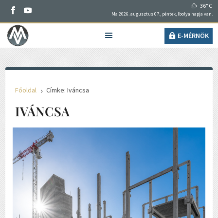
36° C
Ma 2026. augusztus 07., péntek, Ibolya napja van.
E-MÉRNÖK
Főoldal
Címke: Iváncsa
5
IVÁNCSA