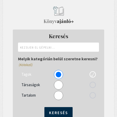
Könyv
ajánló
→
Keresés
Kezdjen
el
gépelni...
Melyik kategórián belül szeretne keresni?
(Kötelező)
Tagok
Társaságok
Tartalom