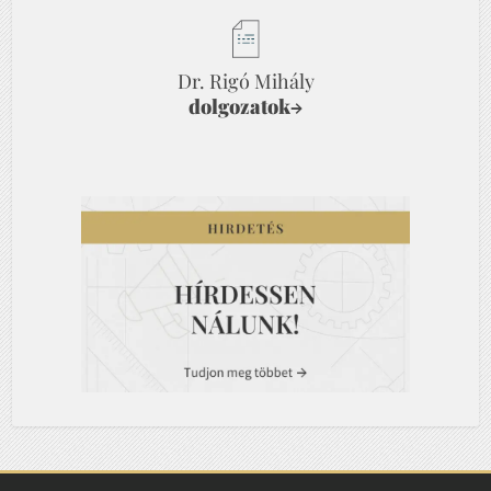
Dr. Rigó Mihály
dolgozatok
→