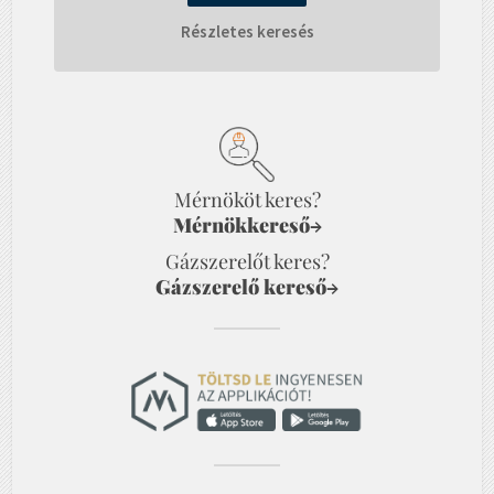
Részletes keresés
Mérnököt keres?
Mérnökkereső
→
Gázszerelőt keres?
Gázszerelő kereső
→