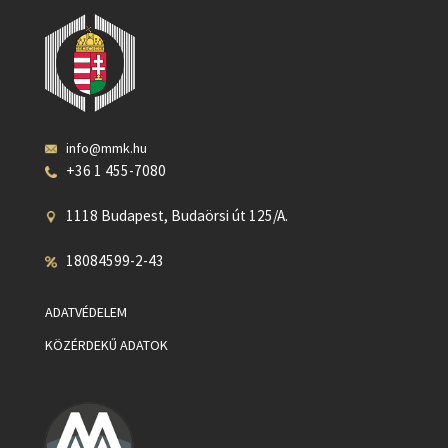
info@mmk.hu
+36 1 455-7080
1118 Budapest, Budaörsi út 125/A.
18084599-2-43
ADATVÉDELEM
KÖZÉRDEKŰ ADATOK