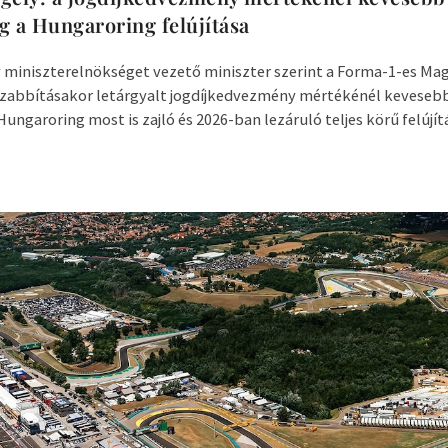
g a Hungaroring felújítása
 miniszterelnökséget vezető miniszter szerint a Forma-1-es Mag
zabbításakor letárgyalt jogdíjkedvezmény mértékénél keveseb
ungaroring most is zajló és 2026-ban lezáruló teljes körű felújítá