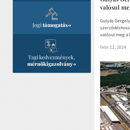
valósul me
Gulyás Gergely
Jogi
támogatás
→
szerződéshoss
valósul meg a H
febr 12, 2024
Tagi kedvezmények,
mérnökigazolvány
→