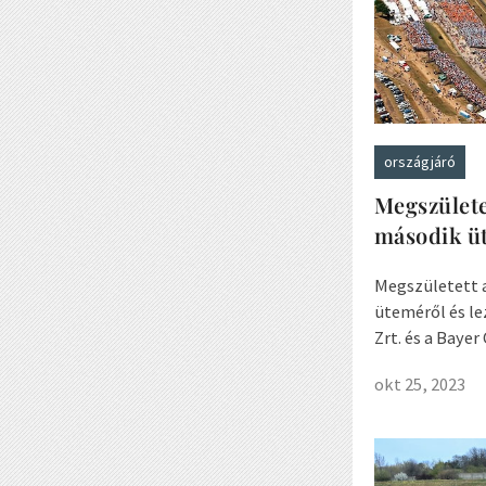
országjáró
Megszülete
második ü
Megszületett 
üteméről és le
Zrt. és a Bayer
okt 25, 2023