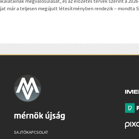
nkálatainak megvalósulását, és az előzetes tervek szerint a 202
at már a teljesen megújult létesítményben rendezik – mondta S
SAJTÓKAPCSOLAT