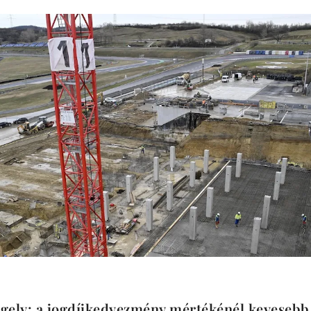
gely: a jogdíjkedvezmény mértékénél kevesebb