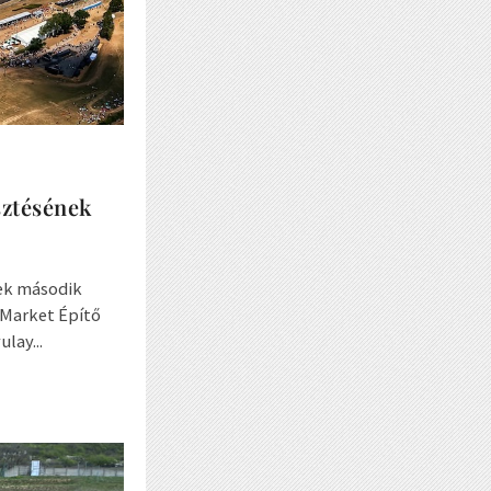
sztésének
ek második
a Market Építő
lay...