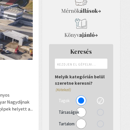
Mérnök
állások
→
Könyv
ajánló
→
Keresés
Kezdjen
el
gépelni...
Melyik kategórián belül
szeretne keresni?
(Kötelező)
ányos
Tagok
gyar Nagydíjnak
pek helyett a...
Társaságok
Tartalom