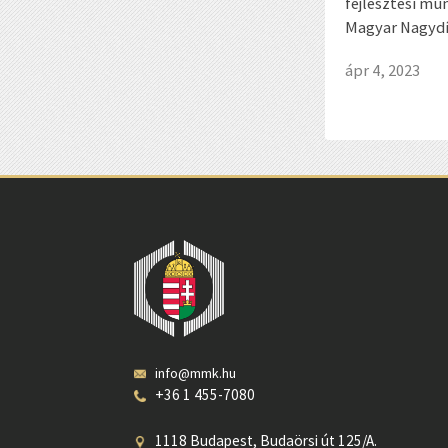
fejlesztési mu
Magyar Nagydíj
ápr 4, 2023
info@mmk.hu
+36 1 455-7080
1118 Budapest, Budaörsi út 125/A.