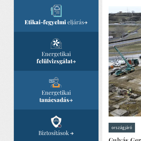
Etikai-fegyelmi
eljárás
→
Energetikai
felülvizsgálat
→
Energetikai
tanácsadás
→
országjáró
Biztosítások
→
Gulyás Ger