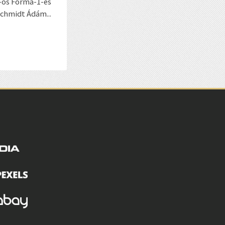
6-os Forma-1-es
chmidt Ádám...