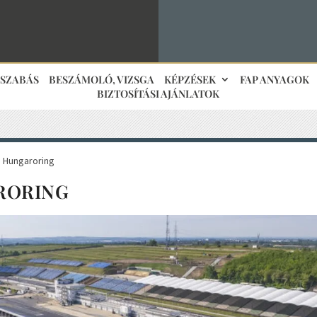
JSZABÁS
BESZÁMOLÓ, VIZSGA
KÉPZÉSEK
FAP ANYAGOK
BIZTOSÍTÁSI AJÁNLATOK
 Hungaroring
RORING