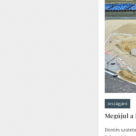
országjáró
Megújul a
Döntés szület