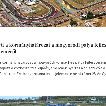
tt a kormányhatározat a mogyoródi pálya fejle
teméről
a kormányhatározat a mogyoródi Forma-1-es pálya fejlesztésén
zajlott a közbeszerzési eljárás, amelynek nyertes ajánlattevője 
 Construct Zrt. konzorciuma lett – jelentette be október 25-én Gyu