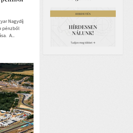
yar Nagydíj
b pénzből
sa. A...