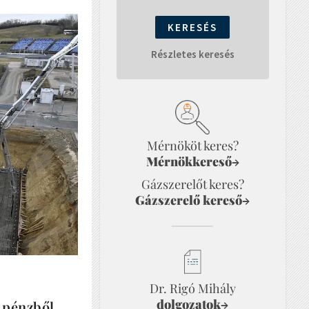
Részletes keresés
Mérnököt keres?
Mérnökkereső
→
Gázszerelőt keres?
Gázszerelő kereső
→
Dr. Rigó Mihály
dolgozatok
→
 pénzből