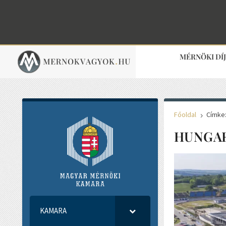
MÉRNÖKI DÍ
Főoldal
Címke:
5
HUNGA
KAMARA