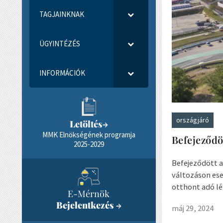
TAGJAINKNAK
ÜGYINTÉZÉS
INFORMÁCIÓK
országjáró
Letöltés
→
MMK Elnökségének programja
Befejeződö
2025-2029
Befejeződött 
változáson ese
otthont adó lé
E-Mérnök
Bejelentkezés
→
máj 29, 2024