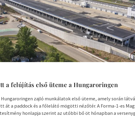
tt a felújítás első üteme a Hungaroringen
a Hungaroringen zajló munkálatok első üteme, amely során látv
tt át a paddock és a főlelátó mögötti nézőtér. A Forma-1-es Ma
tesítmény honlapja szerint az utóbbi bő öt hónapban a versenygé