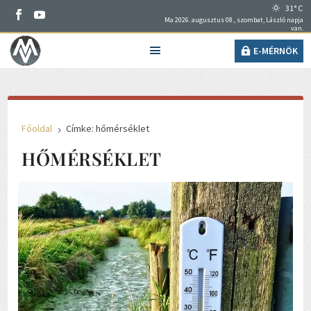
31° C
Ma 2026. augusztus 08., szombat, László napja
van.
E-MÉRNÖK
Főoldal
Címke: hőmérséklet
5
HŐMÉRSÉKLET