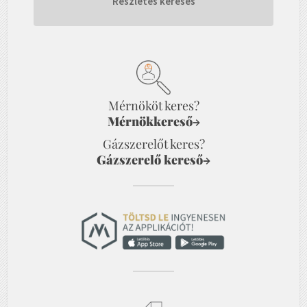
Részletes keresés
Mérnököt keres?
Mérnökkereső
→
Gázszerelőt keres?
Gázszerelő kereső
→