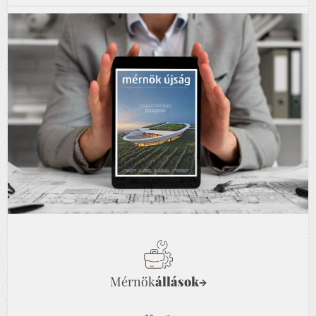
Mérnök
állások
→