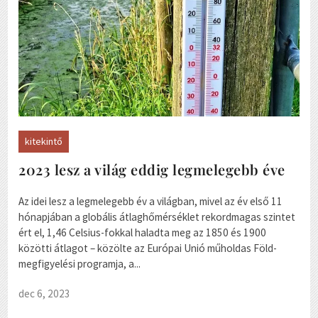
kitekintő
2023 lesz a világ eddig legmelegebb éve
Az idei lesz a legmelegebb év a világban, mivel az év első 11
hónapjában a globális átlaghőmérséklet rekordmagas szintet
ért el, 1,46 Celsius-fokkal haladta meg az 1850 és 1900
közötti átlagot – közölte az Európai Unió műholdas Föld-
megfigyelési programja, a...
dec 6, 2023