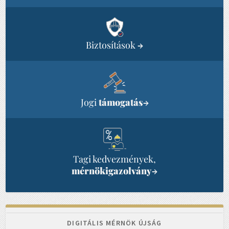
Biztosítások
→
Jogi
támogatás
→
Tagi kedvezmények,
mérnökigazolvány
→
DIGITÁLIS MÉRNÖK ÚJSÁG