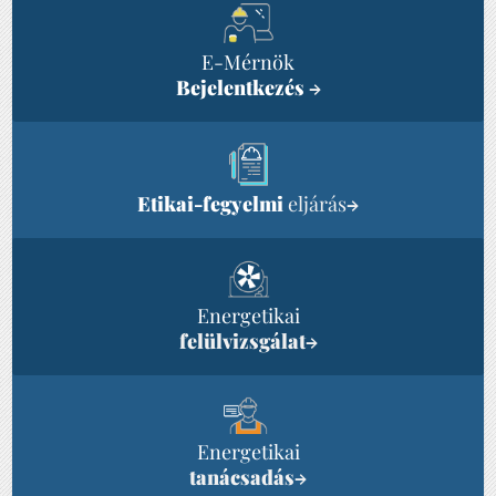
E-Mérnök
Bejelentkezés
→
Etikai-fegyelmi
eljárás
→
Energetikai
felülvizsgálat
→
Energetikai
tanácsadás
→