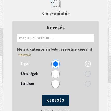
Könyv
ajánló
→
Keresés
Kezdjen
el
gépelni...
Melyik kategórián belül szeretne keresni?
(Kötelező)
Tagok
Társaságok
Tartalom