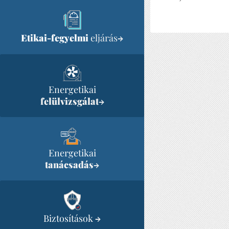
Etikai-fegyelmi
eljárás
→
Energetikai
felülvizsgálat
→
Energetikai
tanácsadás
→
Biztosítások
→