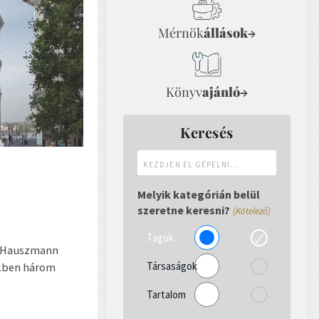
Mérnök
állások
→
Könyv
ajánló
→
Keresés
Kezdjen
el
gépelni...
Melyik kategórián belül
szeretne keresni?
(Kötelező)
Tagok
i Hauszmann
Társaságok
ekben három
Tartalom