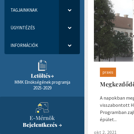
TAGJAINKNAK
ÜGYINTÉZÉS
INFORMÁCIÓK
praxis
Letöltés
→
MMK Elnökségének programja
Megkezdődö
2025-2029
A napokban megk
visszabontott 
Programban zajl
E-Mérnök
épület...
Bejelentkezés
→
okt 2, 2021