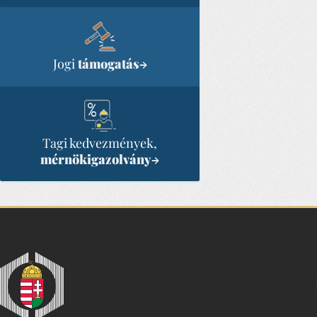
Jogi
támogatás
→
Tagi kedvezmények,
mérnökigazolvány
→