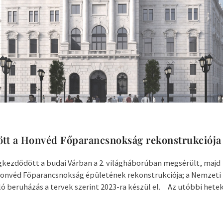
tt a Honvéd Főparancsnokság rekonstrukciója
ezdődött a budai Várban a 2. világháborúban megsérült, majd
Honvéd Főparancsnokság épületének rekonstrukciója; a Nemzet
ó beruházás a tervek szerint 2023-ra készül el. Az utóbbi het