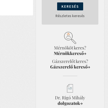
Részletes keresés
Mérnököt keres?
Mérnökkereső
→
Gázszerelőt keres?
Gázszerelő kereső
→
Dr. Rigó Mihály
dolgozatok
→