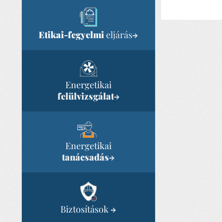
Etikai-fegyelmi
eljárás
→
Energetikai
felülvizsgálat
→
Energetikai
tanácsadás
→
Biztosítások
→