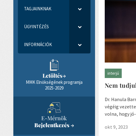
TAGJAINKNAK
ÜGYINTÉZÉS
INFORMÁCIÓK
interjú
Letöltés
→
MMK Elnökségének programja
Nem tudjuk
2025-2029
Dr. Hanula Bar
végéig vezette
volna, hogy jó
E-Mérnök
Bejelentkezés
→
okt 9, 2023