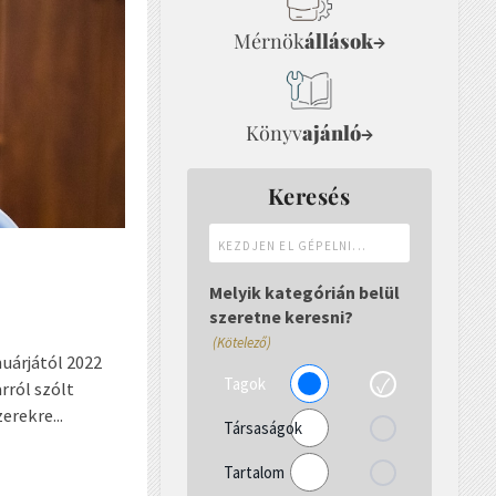
Mérnök
állások
→
Könyv
ajánló
→
Keresés
Kezdjen
el
gépelni...
Melyik kategórián belül
szeretne keresni?
(Kötelező)
uárjától 2022
Tagok
rról szólt
erekre...
Társaságok
Tartalom