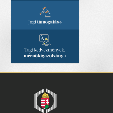
Jogi
támogatás
→
Tagi kedvezmények,
mérnökigazolvány
→