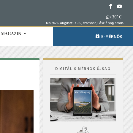
30° C
Ma 2026. augusztus 08., szombat, László napja van.
MAGAZIN
E-MÉRNÖK
DIGITÁLIS MÉRNÖK ÚJSÁG