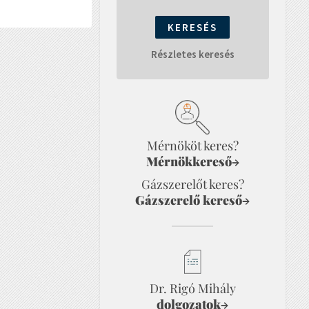
Részletes keresés
Mérnököt keres?
Mérnökkereső
→
Gázszerelőt keres?
Gázszerelő kereső
→
Dr. Rigó Mihály
dolgozatok
→