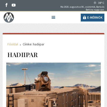
38° C
Ma 2026. augusztus 06., csütörtök, Berta és
Bettina napja van.
E-MÉRNÖK
Főoldal
Címke: hadiipar
5
HADIIPAR