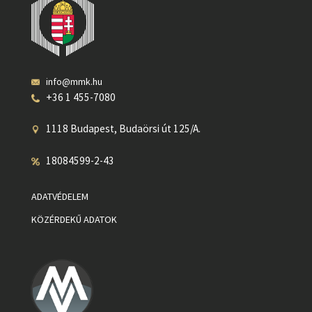
info@mmk.hu
+36 1 455-7080
1118 Budapest, Budaörsi út 125/A.
18084599-2-43
ADATVÉDELEM
KÖZÉRDEKŰ ADATOK