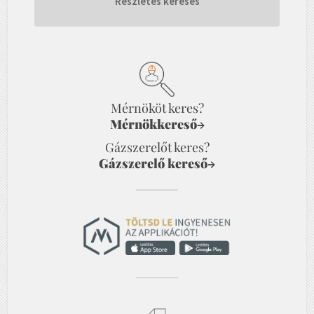
Részletes keresés
Mérnököt keres?
Mérnökkereső
→
Gázszerelőt keres?
Gázszerelő kereső
→