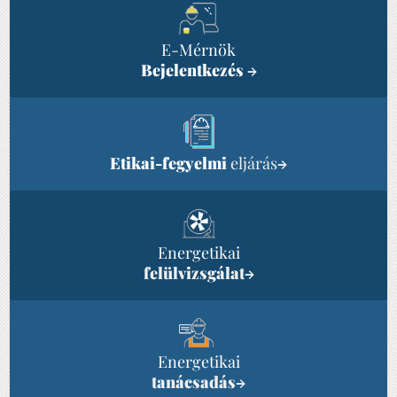
E-Mérnök
Bejelentkezés
→
Etikai-fegyelmi
eljárás
→
Energetikai
felülvizsgálat
→
Energetikai
tanácsadás
→