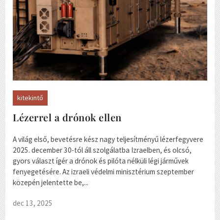
kitekintő
Lézerrel a drónok ellen
A világ első, bevetésre kész nagy teljesítményű lézerfegyvere
2025. december 30-tól áll szolgálatba Izraelben, és olcsó,
gyors választ ígér a drónok és pilóta nélküli légi járművek
fenyegetésére. Az izraeli védelmi minisztérium szeptember
közepén jelentette be,...
dec 13, 2025