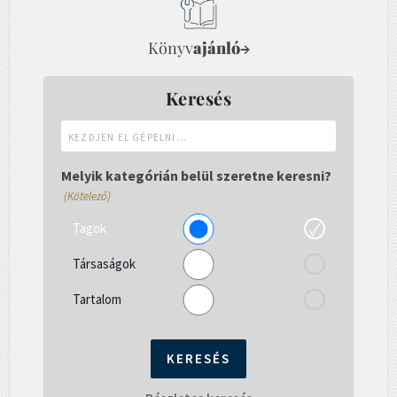
Könyv
ajánló
→
Keresés
Kezdjen
el
gépelni...
Melyik kategórián belül szeretne keresni?
(Kötelező)
Tagok
Társaságok
Tartalom