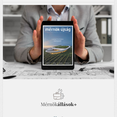
Mérnök
állások
→