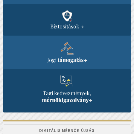
Biztosítások
→
Jogi
támogatás
→
Tagi kedvezmények,
mérnökigazolvány
→
DIGITÁLIS MÉRNÖK ÚJSÁG