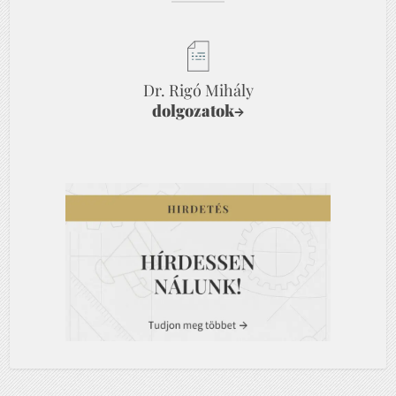
Dr. Rigó Mihály
dolgozatok
→