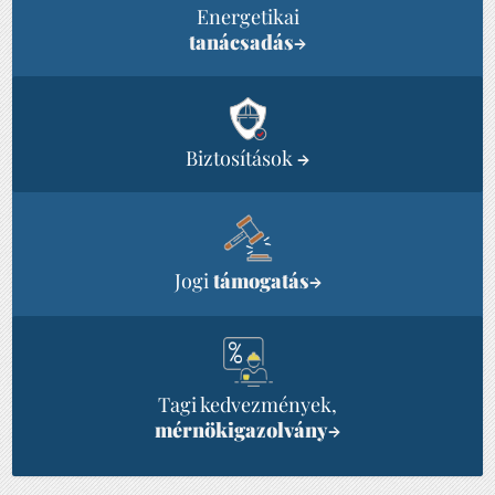
Energetikai
tanácsadás
→
Biztosítások
→
Jogi
támogatás
→
Tagi kedvezmények,
mérnökigazolvány
→