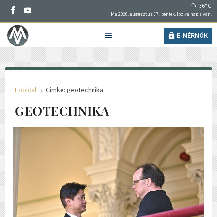
36° C
Ma 2026. augusztus 07., péntek, Ibolya napja van.
E-MÉRNÖK
Főoldal
Címke: geotechnika
5
GEOTECHNIKA