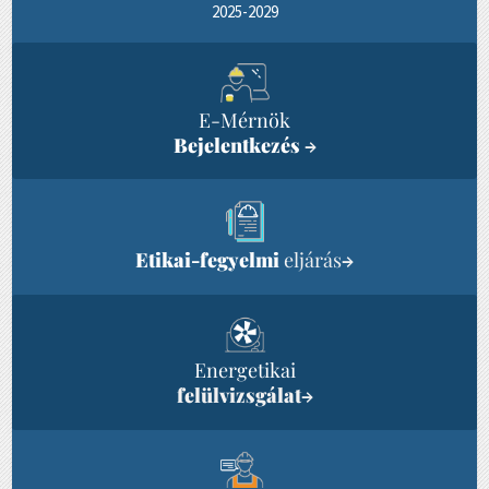
2025-2029
E-Mérnök
Bejelentkezés
→
Etikai-fegyelmi
eljárás
→
Energetikai
felülvizsgálat
→