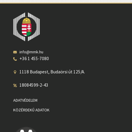
info@mmk.hu
+36 1 455-7080
1118 Budapest, Budaörsi út 125/A.
18084599-2-43
ADATVÉDELEM
KÖZÉRDEKŰ ADATOK