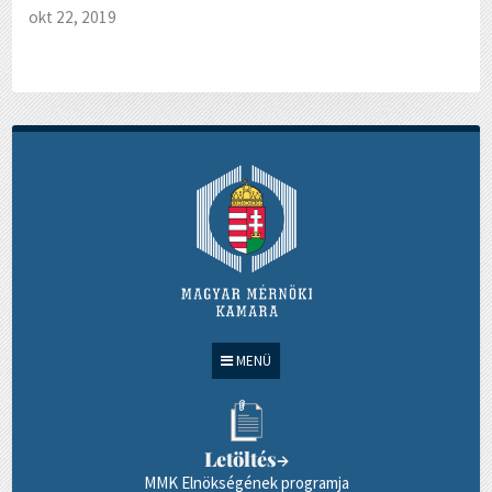
okt 22, 2019
MENÜ
Letöltés
→
MMK Elnökségének programja