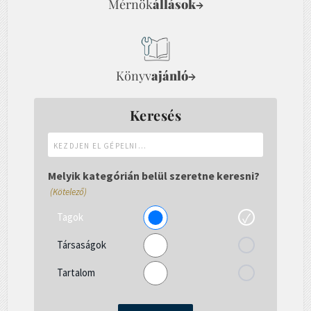
Mérnök
állások
→
Könyv
ajánló
→
Keresés
Kezdjen
el
gépelni...
Melyik kategórián belül szeretne keresni?
(Kötelező)
Tagok
Társaságok
Tartalom