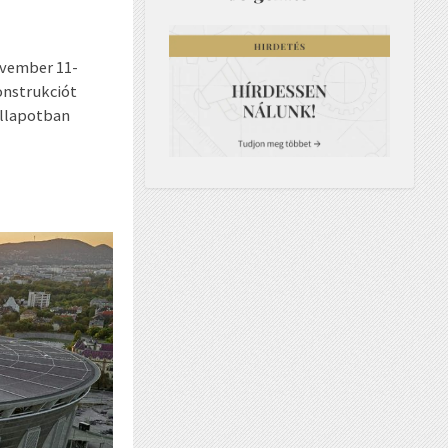
ovember 11-
onstrukciót
állapotban