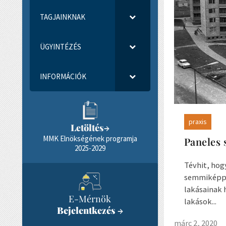
TAGJAINKNAK
ÜGYINTÉZÉS
INFORMÁCIÓK
praxis
Letöltés
→
MMK Elnökségének programja
Paneles 
2025-2029
Tévhit, hog
semmiképpen
lakásainak 
E-Mérnök
lakások...
Bejelentkezés
→
márc 2, 2020