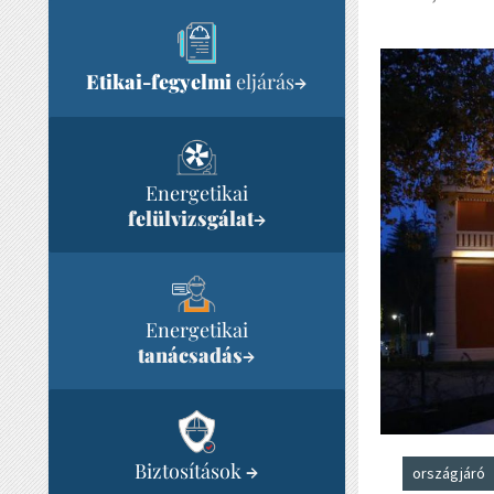
Etikai-fegyelmi
eljárás
→
Energetikai
felülvizsgálat
→
Energetikai
tanácsadás
→
Biztosítások
→
országjáró