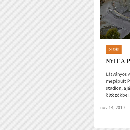
praxis
NYIT A 
Látványos v
megépült Pu
stadion, a j
öltözőkbe is
nov 14, 2019