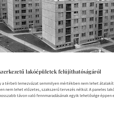
szerkezetű lakóépületek felújíthatóságáról
y a térbeli lemezvázat semmilyen mértékben nem lehet átalakít
 nem lehet előzetes, szakszerű tervezés nélkül. A paneles lak
hosszabb távon való fennmaradásának egyik lehetősége éppen eb