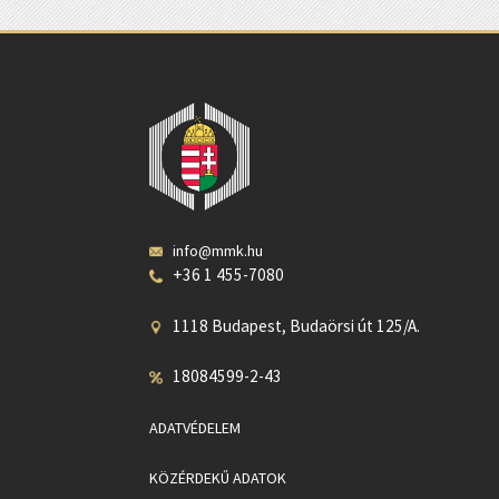
info@mmk.hu
+36 1 455-7080
1118 Budapest, Budaörsi út 125/A.
18084599-2-43
ADATVÉDELEM
KÖZÉRDEKŰ ADATOK