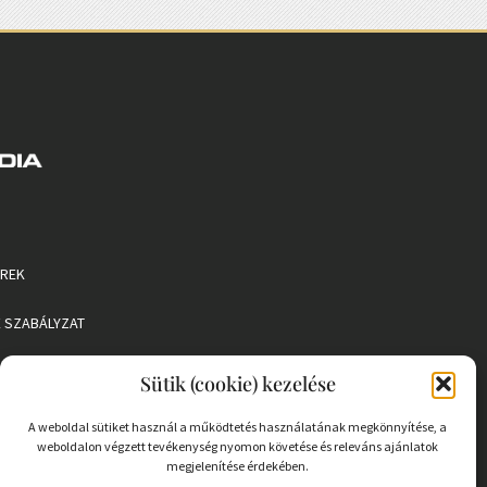
EREK
 SZABÁLYZAT
Sütik (cookie) kezelése
A weboldal sütiket használ a működtetés használatának megkönnyítése, a
weboldalon végzett tevékenység nyomon követése és releváns ajánlatok
megjelenítése érdekében.