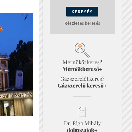
Részletes keresés
Mérnököt keres?
Mérnökkereső
→
Gázszerelőt keres?
Gázszerelő kereső
→
Dr. Rigó Mihály
dolgozatok
→