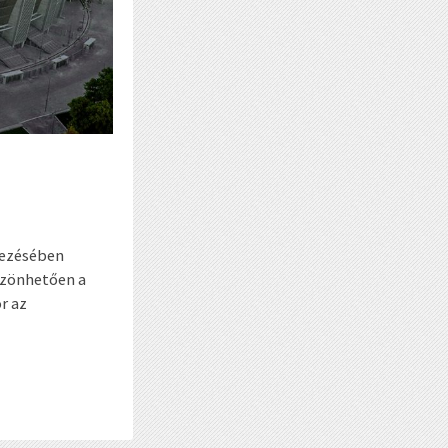
elezésében
szönhetően a
r az