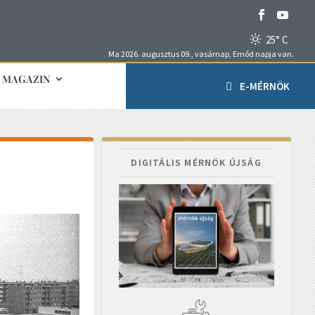
25° C
Ma 2026. augusztus 09., vasárnap, Emőd napja van.
MAGAZIN
E-MÉRNÖK
DIGITÁLIS MÉRNÖK ÚJSÁG