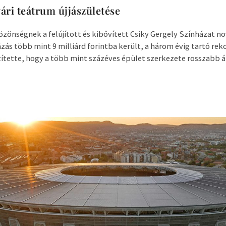
ári teátrum újjászületése
özönségnek a felújított és kibővített Csiky Gergely Színházat n
ázás több mint 9 milliárd forintba került, a három évig tartó rek
ítette, hogy a több mint százéves épület szerkezete rosszabb 