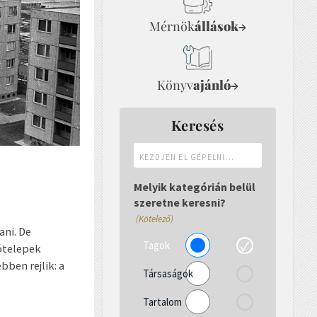
Mérnök
állások
→
Könyv
ajánló
→
Keresés
Kezdjen
el
gépelni...
Melyik kategórián belül
szeretne keresni?
(Kötelező)
ani. De
Tagok
ótelepek
ben rejlik: a
Társaságok
Tartalom