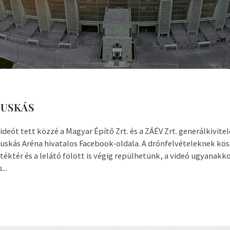
PUSKÁS
ideót tett közzé a Magyar Építő Zrt. és a ZÁÉV Zrt. generálkivit
skás Aréna hivatalos Facebook-oldala. A drónfelvételeknek kö
átéktér és a lelátó fölött is végig repülhetünk, a videó ugyanakko
...