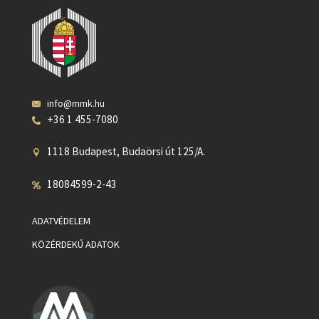
info@mmk.hu
+36 1 455-7080
1118 Budapest, Budaörsi út 125/A.
18084599-2-43
ADATVÉDELEM
KÖZÉRDEKŰ ADATOK