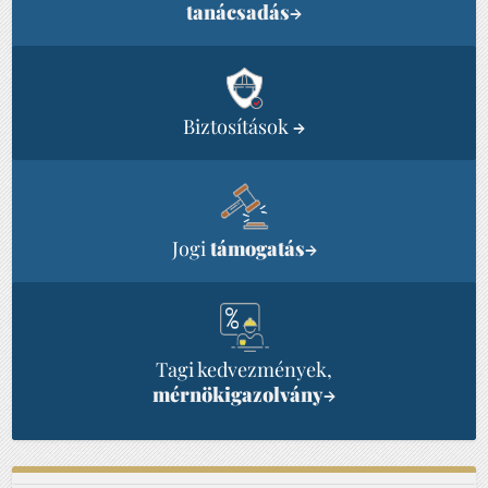
tanácsadás
→
Biztosítások
→
Jogi
támogatás
→
Tagi kedvezmények,
mérnökigazolvány
→