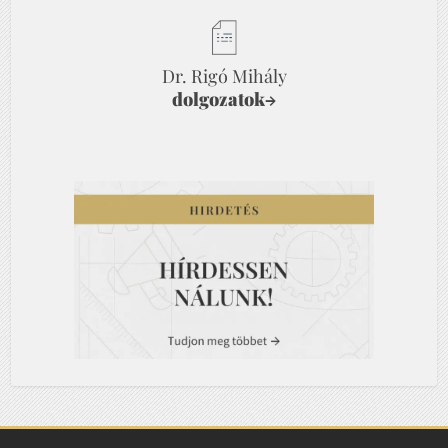
Dr. Rigó Mihály
dolgozatok
→