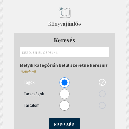
Könyv
ajánló
→
Keresés
Kezdjen
el
gépelni...
Melyik kategórián belül szeretne keresni?
(Kötelező)
Tagok
Társaságok
Tartalom