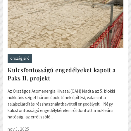
országjáró
Kulcsfontosságú engedélyeket kapott a
Paks II. projekt
Az Országos Atomenergia Hivatal (OAH) kiadta az 5. blokki
nukleáris sziget három épületének építési, valamint a
talajszilárdítás részhasználatbavételi engedélyeit. Négy
kulcsfontosságú engedélykérelemről döntött a nukleáris
hatóság, az erről szóló...
nov 5, 2025