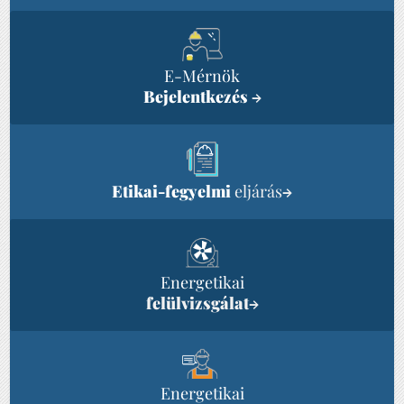
E-Mérnök
Bejelentkezés
→
Etikai-fegyelmi
eljárás
→
Energetikai
felülvizsgálat
→
Energetikai