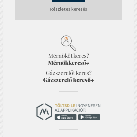
Részletes keresés
Mérnököt keres?
Mérnökkereső
→
Gázszerelőt keres?
Gázszerelő kereső
→