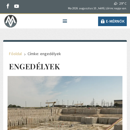
29° C
Ma 2026. augusztus 10., hétfő, Lőrinc napja van.
E-MÉRNÖK
Főoldal
Címke: engedélyek
5
ENGEDÉLYEK