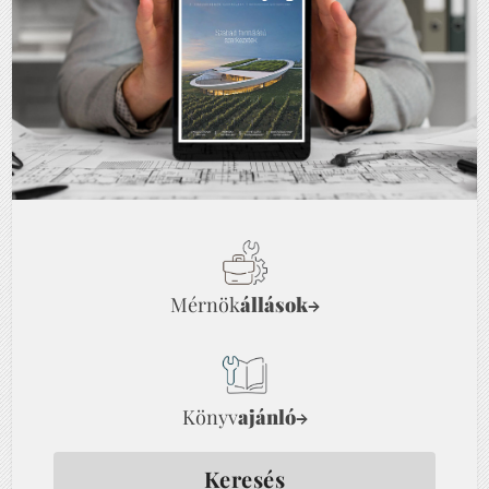
Mérnök
állások
→
Könyv
ajánló
→
Keresés