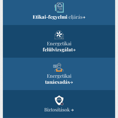
Etikai-fegyelmi
eljárás
→
Energetikai
felülvizsgálat
→
Energetikai
tanácsadás
→
Biztosítások
→