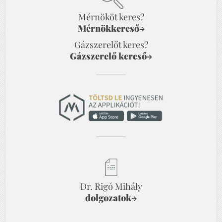
Mérnököt keres?
Mérnökkereső
→
Gázszerelőt keres?
Gázszerelő kereső
→
Dr. Rigó Mihály
dolgozatok
→