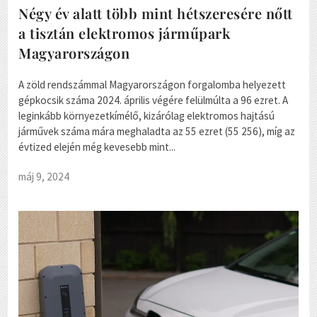
Négy év alatt több mint hétszeresére nőtt
a tisztán elektromos járműpark
Magyarországon
A zöld rendszámmal Magyarországon forgalomba helyezett
gépkocsik száma 2024. április végére felülmúlta a 96 ezret. A
leginkább környezetkímélő, kizárólag elektromos hajtású
járművek száma mára meghaladta az 55 ezret (55 256), míg az
évtized elején még kevesebb mint...
máj 9, 2024