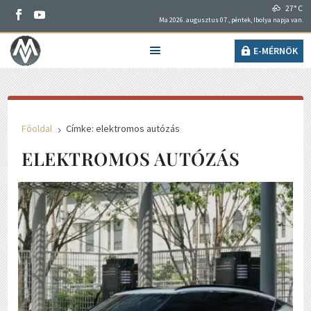
27° C
Ma 2026. augusztus 07., péntek, Ibolya napja van.
E-MÉRNÖK
Főoldal
Címke: elektromos autózás
5
ELEKTROMOS AUTÓZÁS