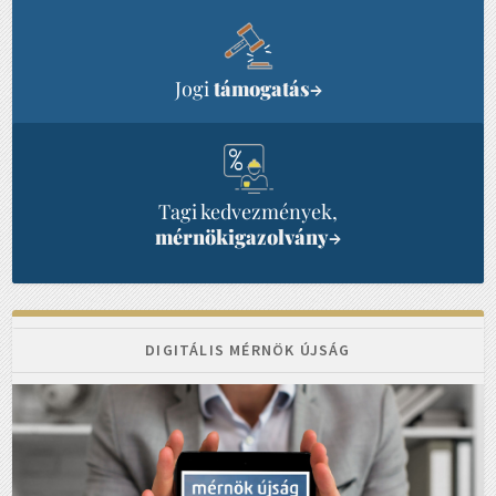
Jogi
támogatás
→
Tagi kedvezmények,
mérnökigazolvány
→
DIGITÁLIS MÉRNÖK ÚJSÁG