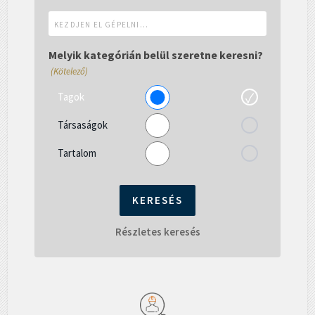
Kezdjen
el
gépelni...
Melyik kategórián belül szeretne keresni?
(Kötelező)
Tagok
Társaságok
Tartalom
Részletes keresés