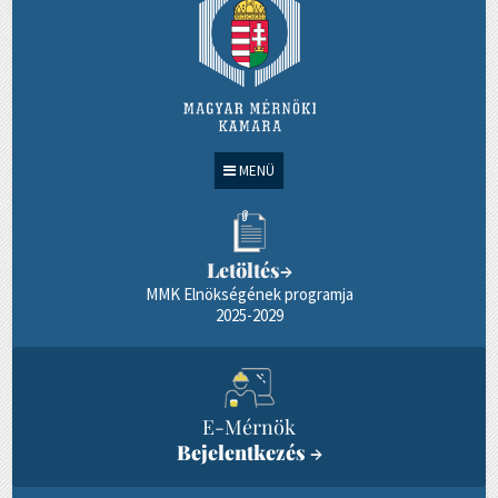
MENÜ
Letöltés
→
MMK Elnökségének programja
2025-2029
E-Mérnök
Bejelentkezés
→