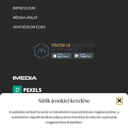
IMPRESSZUM
MÉDIAAJÁNLAT
ADATVÉDELMI ELVEK
Sütik (cookie) kezelése
A weboldal sütiket használ a működtetés használatának megkönnyítése, a
weboldalon végzett tevékenység nyomon követése és releváns ajánlatok
PARTNEREK
megjelenítése érdekében.