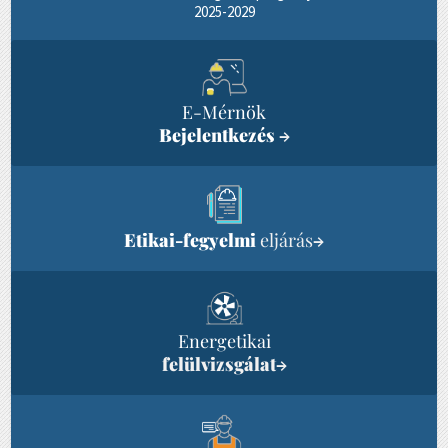
2025-2029
E-Mérnök
Bejelentkezés
→
Etikai-fegyelmi
eljárás
→
Energetikai
felülvizsgálat
→