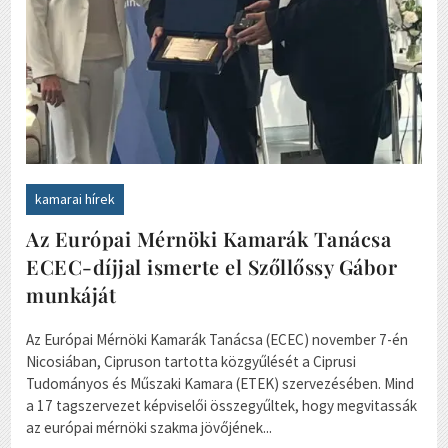
kamarai hírek
Az Európai Mérnöki Kamarák Tanácsa
ECEC-díjjal ismerte el Szőllőssy Gábor
munkáját
Az Európai Mérnöki Kamarák Tanácsa (ECEC) november 7-én
Nicosiában, Cipruson tartotta közgyűlését a Ciprusi
Tudományos és Műszaki Kamara (ETEK) szervezésében. Mind
a 17 tagszervezet képviselői összegyűltek, hogy megvitassák
az európai mérnöki szakma jövőjének...