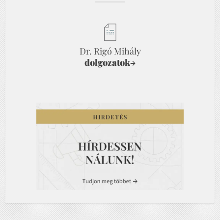
Dr. Rigó Mihály
dolgozatok
→