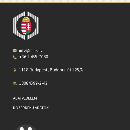
info@mmk.hu
+36 1 455-7080
1118 Budapest, Budaörsi út 125/A.
18084599-2-43
ADATVÉDELEM
KÖZÉRDEKŰ ADATOK