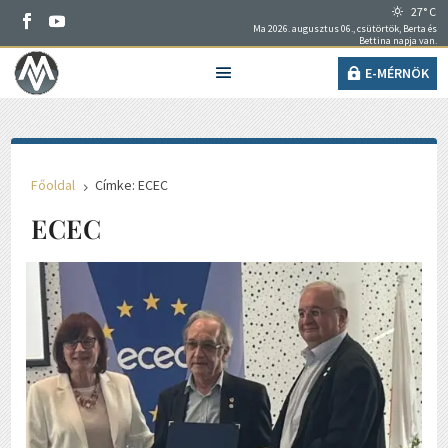
27° C
Ma 2026. augusztus 06., csütörtök, Berta és
Bettina napja van.
E-MÉRNÖK
Főoldal
Címke: ECEC
5
ECEC