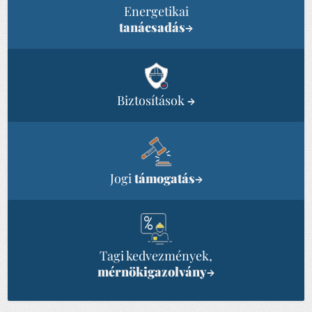
Energetikai
tanácsadás
→
Biztosítások
→
Jogi
támogatás
→
Tagi kedvezmények,
mérnökigazolvány
→