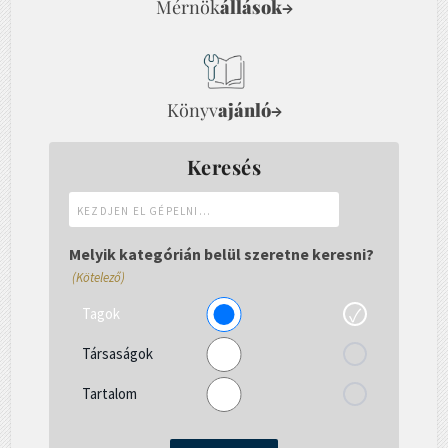
Mérnök
állások
→
Könyv
ajánló
→
Keresés
Kezdjen
el
gépelni...
Melyik kategórián belül szeretne keresni?
(Kötelező)
Tagok
Társaságok
Tartalom