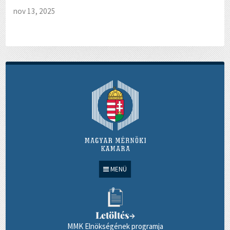
nov 13, 2025
MENÜ
Letöltés
→
MMK Elnökségének programja